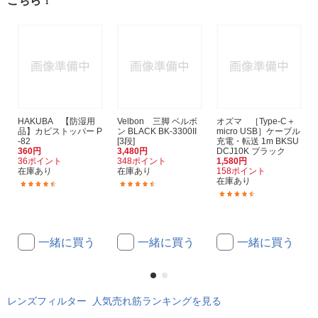
こちら！
HAKUBA 【防湿用
Velbon 三脚 ベルボ
オズマ ［Type-C＋
品】カビストッパー P
ン BLACK BK-3300II
micro USB］ケーブル
-82
[3段]
充電・転送 1m BKSU
360円
3,480円
DCJ10K ブラック
36ポイント
348ポイント
1,580円
在庫あり
在庫あり
158ポイント
在庫あり
(288)
(286)
(24)
一緒に買う
一緒に買う
一緒に買う
レンズフィルター 人気売れ筋ランキングを見る