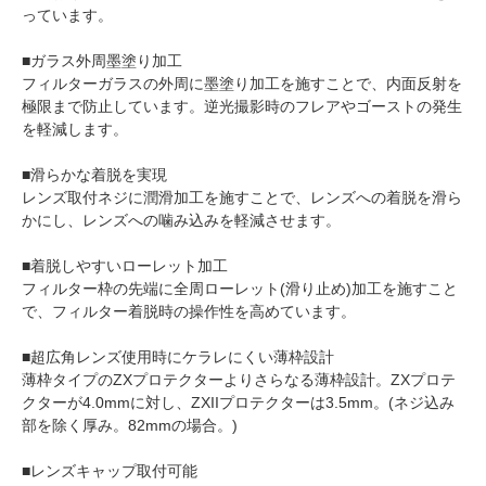
っています。
■ガラス外周墨塗り加工
フィルターガラスの外周に墨塗り加工を施すことで、内面反射を
極限まで防止しています。逆光撮影時のフレアやゴーストの発生
を軽減します。
■滑らかな着脱を実現
レンズ取付ネジに潤滑加工を施すことで、レンズへの着脱を滑ら
かにし、レンズへの噛み込みを軽減させます。
■着脱しやすいローレット加工
フィルター枠の先端に全周ローレット(滑り止め)加工を施すこと
で、フィルター着脱時の操作性を高めています。
■超広角レンズ使用時にケラレにくい薄枠設計
薄枠タイプのZXプロテクターよりさらなる薄枠設計。ZXプロテ
クターが4.0mmに対し、ZXIIプロテクターは3.5mm。(ネジ込み
部を除く厚み。82mmの場合。)
■レンズキャップ取付可能