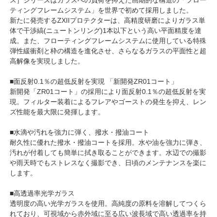
ス］シリーズはガラスへの負荷を抑えた画期的な構造の「フロー
ティングフレームシステム」を世界で初めて採用しました。
新たに発売するZXIIプロテクターは、高精度研磨によりガラス単
体で干渉縞(ニュートンリング)1本以下という高い平面精度を達
成。また、フローティングフレームシステムに使用している特殊
弾性緩衝剤と枠の構造を進化させ、さらなるガラスの平面性と超
高解像を実現しました。
■面反射0.1％の超低反射を実現 「新開発ZR01コート」
新開発「ZR01コート」の採用により面反射0.1％の超低反射を実
現。フィルター装着によるフレアやゴーストの発生を抑え、レン
ズ性能を最大限に発揮します。
■水滴や汚れを強力に弾く、撥水・撥油コート
耐久性に優れた撥水・撥油コートを採用。水や油を強力に弾き、
汚れが付着しても簡単に拭き取ることができます。水辺での撮影
や雨天時でもストレスなく撮影でき、日頃のメンテナンスを楽に
します。
■高透過率光学ガラス
透明度の高い光学ガラスを使用。高純度の原料を溶解してつくら
れており、可視域から赤外域に至る広い波長域で高い透過率を持