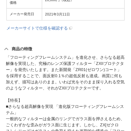
28,600円（税込）
価格
メーカー発売日
2021年3月11日
メーカーサイトで仕様を確認する
商品の特徴
「フローティングフレームシステム」を進化させ、さらなる超高
解像を実現した、究極のレンズ保護フィルター「ZXIIプロテクタ
ー」を発売いたします。また新開発「ZR01(ゼロワン)コート」
を採用することで、面反射0.1％の超低反射も達成。画質に何も
加えず、描写はありのまま。いわば光をそのまま採り入れる空気
のようなフィルター、それがZXIIプロテクターです。
【特長】
■さらなる超高解像を実現 「進化版フローティングフレームシス
テム」
一般的なフィルターは金属のリングでガラス面を押さえるため、
ごくわずかな歪みがガラス面に生じます。しかし、ZX[ゼクロ