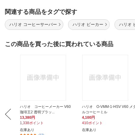
関連する商品をタグで探す
ハリオ コーヒーサーバー
ハリオ ビーカー
ハリオ 
この商品を買った後に買われている商品
ーツボト
ハリオ コーヒーメーカー V60
ハリオ O-VMM-1-HSV V60 メ
珈琲王2 透明ブラッ...
ルコーヒーミル
13,380円
4,100円
1,338ポイント
410ポイント
在庫あり
在庫あり
(27)