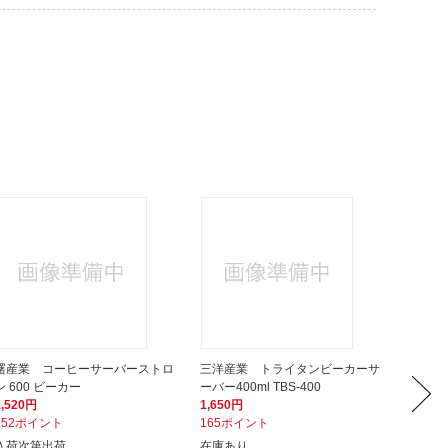
曙産業 コーヒーサーバーストロ
三洋産業 トライタンビーカーサ
パール
ン 600 ビーカー
ーバー400ml TBS-400
０ UW-
1,520円
1,650円
2,610
152ポイント
165ポイント
261ポ
入荷次第出荷
在庫あり
次回入