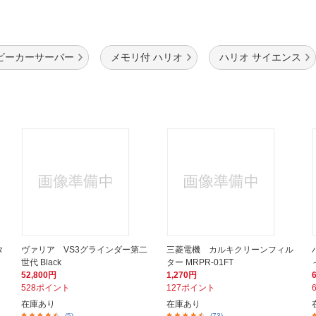
ビーカーサーバー
メモリ付 ハリオ
ハリオ サイエンス
タ
ヴァリア VS3グラインダー第二
三菱電機 カルキクリーンフィル
世代 Black
ター MRPR-01FT
52,800円
1,270円
528ポイント
127ポイント
在庫あり
在庫あり
(5)
(73)