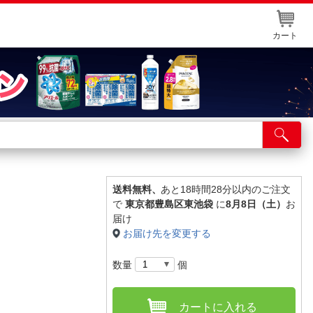
カート
店舗サービス
ット取り置き
イントカードWEB登録
送料無料、
あと18時間28分以内のご注文
で
東京都豊島区東池袋
に
8月8日（土）
お
舗情報・店舗一覧
届け
お届け先を変更する
取り寄せ品入荷状況照会
数量
個
カートに入れる