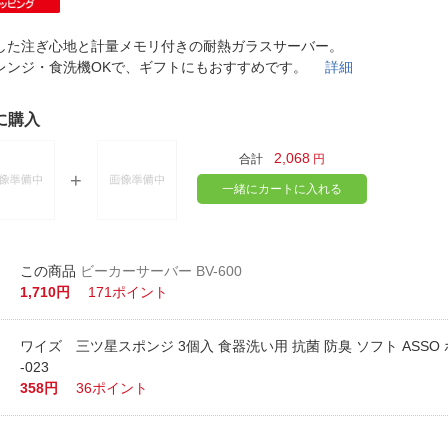
法
よくある質問・お問合せ
I
した注ぎ心地と計量メモリ付きの耐熱ガラスサーバー。
ご利用規約
レンジ・食洗機OKで、ギフトにもおすすめです。
詳細
に購入
E
2,068
合計
円
一緒にカートに入れる
ビーカーサーバー BV-600
1,710円
171ポイント
ワイズ 三ツ星スポンジ 3個入 食器洗い用 抗菌 防臭 ソフト ASSO 
-023
358円
36ポイント