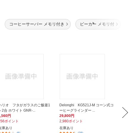
コーヒーサーバー メモリ付き
ビーカー メモリ付
ハリオ フタがガラスのご飯釜1
Delonghi KG521J-M コーン式コ
カリタ
～2合 ホワイト GNR-...
ーヒーグラインダー ...
2,150
6,560円
29,800円
215ポ
656ポイント
2,980ポイント
在庫あ
在庫あり
在庫あり
(6)
(25)