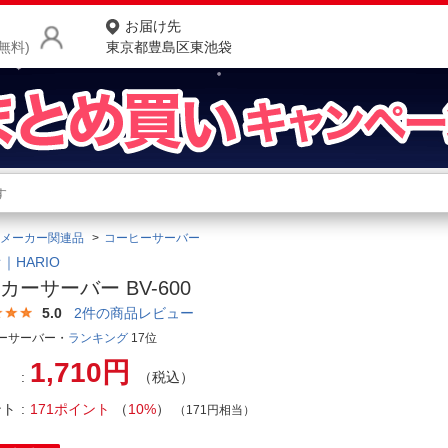
お届け先
無料)
東京都豊島区東池袋
商品をさがす
ランキングからさがす
ネ
メーカー関連品
コーヒーサーバー
カテゴリ一覧からさがす
ポ
｜HARIO
カーサーバー BV-600
店
5.0
2
件の商品レビュー
お
ーサーバー・
ランキング
17位
1,710円
お客様サポート
（税込）
ント
171ポイント
（
10%
）
（171円相当）
ご利用ガイド