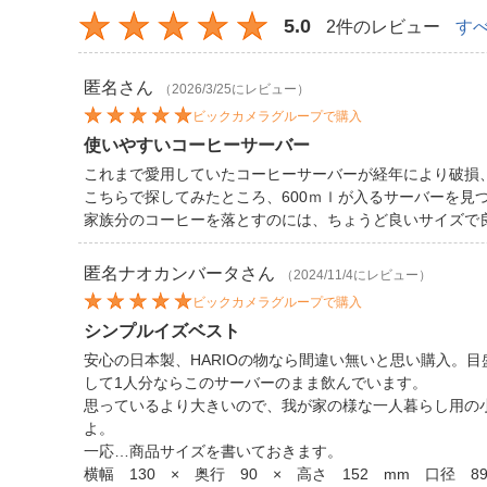
5.0
2件のレビュー
す
匿名
さん
（2026/3/25にレビュー）
ビックカメラグループで購入
使いやすいコーヒーサーバー
これまで愛用していたコーヒーサーバーが経年により破損
こちらで探してみたところ、600ｍｌが入るサーバーを見
家族分のコーヒーを落とすのには、ちょうど良いサイズで
匿名ナオカンバータ
さん
（2024/11/4にレビュー）
ビックカメラグループで購入
シンプルイズベスト
安心の日本製、HARIOの物なら間違い無いと思い購入。
して1人分ならこのサーバーのまま飲んでいます。
思っているより大きいので、我が家の様な一人暮らし用の
よ。
一応…商品サイズを書いておきます。
横幅 130 × 奥行 90 × 高さ 152 mm 口径 8