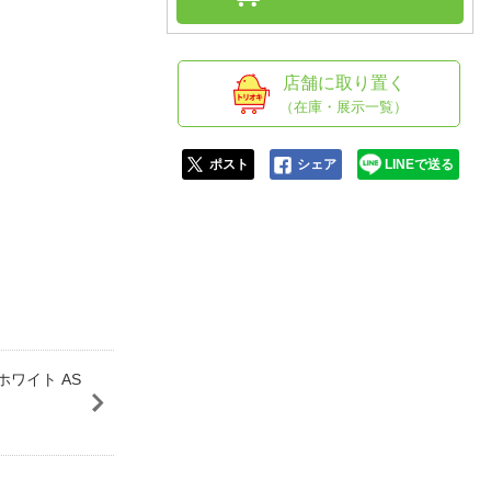
人窓口
R情報
店舗に取り置く
（在庫・展示一覧）
nglish / 中文
ポスト
シェア
LINEで送る
ホワイト AS