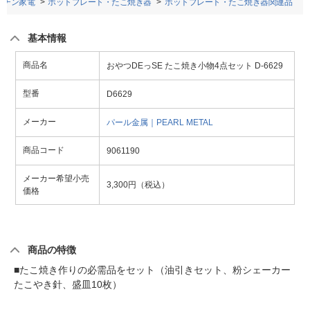
ッチン家電
ホットプレート・たこ焼き器
ホットプレート・たこ焼き器関連品
基本情報
商品名
おやつDEっSE たこ焼き小物4点セット D-6629
型番
D6629
メーカー
パール金属｜PEARL METAL
商品コード
9061190
メーカー希望小売
3,300円（税込）
価格
商品の特徴
■たこ焼き作りの必需品をセット（油引きセット、粉シェーカー
たこやき針、盛皿10枚）