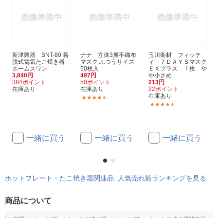
新津興器 SNT-80 着
ナナ 立体3層不織布
玉川衛材 フィッテ
脱式電気たこ焼き器
マスク ふつうサイズ
ィ ７ＤＡＹＳマスク
ホームスワン
50枚入
ＥＸプラス ７枚 や
3,840円
497円
や小さめ
384ポイント
50ポイント
213円
在庫あり
在庫あり
22ポイント
在庫あり
(190)
(29)
一緒に買う
一緒に買う
一緒に買う
ホットプレート・たこ焼き器関連品 人気売れ筋ランキングを見る
商品について