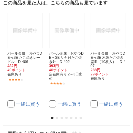
この商品を見た人は、こちらの商品も見ています
パール金属 おやつD
パール金属 おやつD
パール金属 おやつD
EっSE たこ焼きレー
EっSE サヤ付たこ焼
EっSE 木製たこ焼き
ドル D-406
き針 D-402
盛皿（10枚入） D-4
482円
393円
07
49ポイント
40ポイント
288円
在庫あり
店在庫有り 2～3日出
29ポイント
荷
在庫あり
(3)
(1)
一緒に買う
一緒に買う
一緒に買う