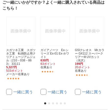
ご一緒にいかがですか？よく一緒に購入されている商品は
こちら！
スガツネ工業 スガツ
ガイアノーツ Ex-シ
GSIクレオス Mr.カラ
ネ工業 転倒防止用ク
リーズ Ex-01 Ex-ホワ
ー GX112 スーパーク
リアミュージアムジェ
イト
リアーIII UVカット
ル（210－038－86
630円
（光沢）
3） 33111
63ポイント
199円
5,327円
在庫あり
20ポイント
533ポイント
在庫あり
(35)
メーカー在庫あり
(23)
(7)
一緒に買う
一緒に買う
一緒に買う