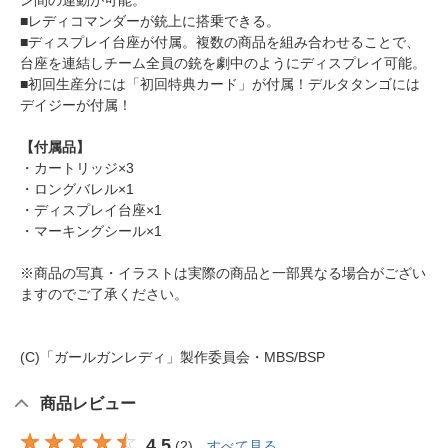
ン間の連動が可能。
■レディコマンダーが銃上に搭乗できる。
■ディスプレイ台座が付属。複数の商品を組み合わせることで、
台座を連結しチーム全員の銃を劇中のようにディスプレイ可能。
■初回生産分には「初回特典カード」が付属！デルタタンゴには
デイジーが付属！
【付属品】
・カートリッジ×3
・ロングバレル×1
・ディスプレイ台座×1
・マーキングシール×1
※商品の写真・イラストは実際の商品と一部異なる場合がござい
ますのでご了承ください。
(C)「ガールガンレディ」製作委員会・MBS/BSP
商品レビュー
4.5
(
2
)
すべて見る