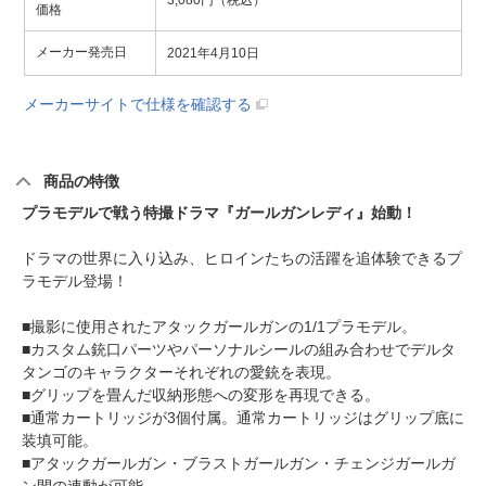
3,080円（税込）
価格
メーカー発売日
2021年4月10日
メーカーサイトで仕様を確認する
商品の特徴
プラモデルで戦う特撮ドラマ『ガールガンレディ』始動！
ドラマの世界に入り込み、ヒロインたちの活躍を追体験できるプ
ラモデル登場！
■撮影に使用されたアタックガールガンの1/1プラモデル。
■カスタム銃口パーツやパーソナルシールの組み合わせでデルタ
タンゴのキャラクターそれぞれの愛銃を表現。
■グリップを畳んだ収納形態への変形を再現できる。
■通常カートリッジが3個付属。通常カートリッジはグリップ底に
装填可能。
■アタックガールガン・ブラストガールガン・チェンジガールガ