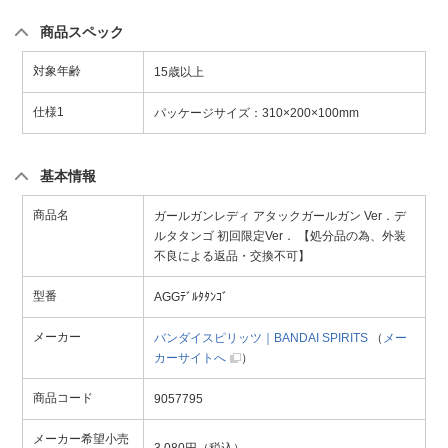
商品スペック
対象年齢
15歳以上
仕様1
パッケージサイズ：310×200×100mm
基本情報
商品名
ガールガンレディ アタックガールガン Ver．デ
ルタタンゴ 初回限定Ver． 【処分品の為、外装
不良による返品・交換不可】
型番
AGGﾃﾞﾙﾀﾀﾝｺﾞ
メーカー
バンダイスピリッツ｜BANDAI SPIRITS
（
メー
カーサイトへ
）
商品コード
9057795
メーカー希望小売