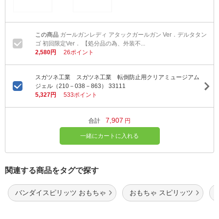
ガールガンレディ アタックガールガン Ver．デルタタン
ゴ 初回限定Ver． 【処分品の為、外装不...
2,580円
26ポイント
スガツネ工業 スガツネ工業 転倒防止用クリアミュージアム
ジェル（210－038－863） 33111
5,327円
533ポイント
7,907
合計
円
一緒にカートに入れる
関連する商品をタグで探す
バンダイスピリッツ おもちゃ
おもちゃ スピリッツ