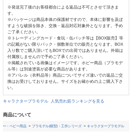
※発送完了後のお客様都合による返品は不可とさせて頂きま
す。
※パッケージは商品本体の保護材ですので、本体に影響を及ぼ
すような破損を除き、交換・返品対応対象外となります。予め
ご了承ください。
※トレーディングカード・食玩・缶バッチ等は【BOX販売】等
の記載がない限りパック・個数単位での販売となります。BOX
入り数でご購入頂いてもBOXでの出荷ではありません。外箱は
付属致しませんので予めご了承ください。
※掲載されている画像はイメージです。ホビー商品（プラモデ
ル等）は別途塗装が必要な商品があります。
※アパレル（衣料品等）商品についてサイズ違いでの返品ご交
換はお受けしておりません。サイズをお確かめの上ご購入下さ
い。
キャラクタープラモデル 人気売れ筋ランキングを見る
商品について
ビー・ベビー用品
プラモデル(模型)・工作シリーズ
キャラクタープラモデル