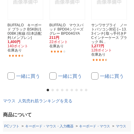
BUFFALO キーボー
BUFFALO マウスパ
サンワサプライ ノー
ド ブラック BSKBU1
ッド BPD04シリーズ
トパソコン対応 [～13.
00BK [有線 /日本語配
グレー BPD04GYA
3インチ] 取っ手付きP
列 /メンブレン]
211円
Cインナーケース ブラ
1,400円
22ポイント
ック IN...
140ポイント
在庫あり
1,277円
在庫あり
128ポイント
(123)
在庫あり
(302)
(26)
一緒に買う
一緒に買う
一緒に買う
マウス 人気売れ筋ランキングを見る
商品について
・PCソフト
キーボード・マウス・入力機器
キーボード・マウス
マウス