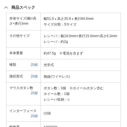
商品スペック
本体サイズ(幅×高
幅51.0ｘ高さ35.9ｘ奥行84.0mm
さ×奥行)mm
サイズ分類：Sサイズ
その他サイズ
レシーバ：幅18.0mm×奥行15.0mm×高さ6.3mm
レシーバ：約2g
本体重量
約47.5g ※電池を含まず
種類
詳細
光学式
接続形式
詳細
無線(ワイヤレス)
マウスボタン数
ボタン数：3個 ※ホイールボタン含む
詳細
ホイール数：1個
レシーバ収納：○
インターフェース
USB
詳細