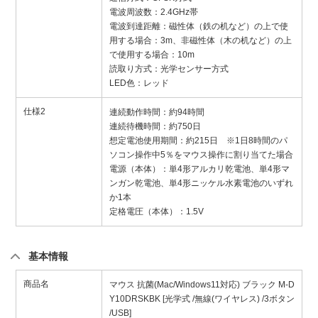
電波周波数：2.4GHz帯
電波到達距離：磁性体（鉄の机など）の上で使
用する場合：3m、非磁性体（木の机など）の上
で使用する場合：10m
読取り方式：光学センサー方式
LED色：レッド
仕様2
連続動作時間：約94時間
連続待機時間：約750日
想定電池使用期間：約215日 ※1日8時間のパ
ソコン操作中5％をマウス操作に割り当てた場合
電源（本体）：単4形アルカリ乾電池、単4形マ
ンガン乾電池、単4形ニッケル水素電池のいずれ
か1本
定格電圧（本体）：1.5V
基本情報
商品名
マウス 抗菌(Mac/Windows11対応) ブラック M-D
Y10DRSKBK [光学式 /無線(ワイヤレス) /3ボタン
/USB]