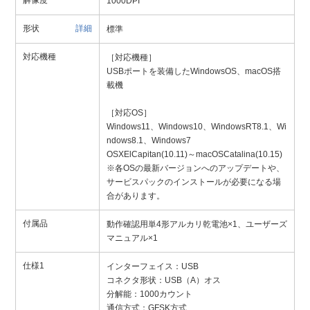
解像度
1000DPI
形状
詳細
標準
対応機種
［対応機種］
USBポートを装備したWindowsOS、macOS搭
載機
［対応OS］
Windows11、Windows10、WindowsRT8.1、Wi
ndows8.1、Windows7
OSXElCapitan(10.11)～macOSCatalina(10.15)
※各OSの最新バージョンへのアップデートや、
サービスパックのインストールが必要になる場
合があります。
付属品
動作確認用単4形アルカリ乾電池×1、ユーザーズ
マニュアル×1
仕様1
インターフェイス：USB
コネクタ形状：USB（A）オス
分解能：1000カウント
通信方式：GFSK方式