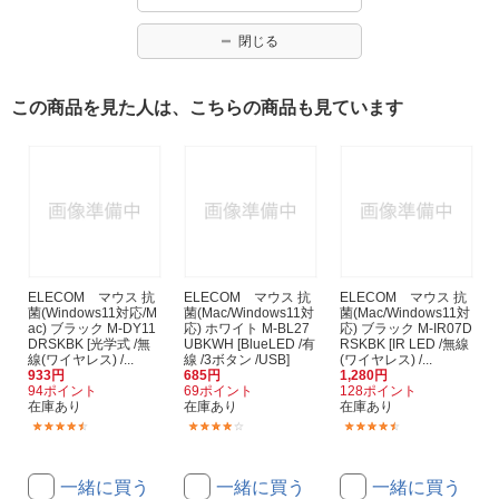
閉じる
この商品を見た人は、こちらの商品も見ています
ELECOM マウス 抗
ELECOM マウス 抗
ELECOM マウス 抗
菌(Windows11対応/M
菌(Mac/Windows11対
菌(Mac/Windows11対
ac) ブラック M-DY11
応) ホワイト M-BL27
応) ブラック M-IR07D
DRSKBK [光学式 /無
UBKWH [BlueLED /有
RSKBK [IR LED /無線
線(ワイヤレス) /...
線 /3ボタン /USB]
(ワイヤレス) /...
933円
685円
1,280円
94ポイント
69ポイント
128ポイント
在庫あり
在庫あり
在庫あり
(341)
(143)
(124)
一緒に買う
一緒に買う
一緒に買う