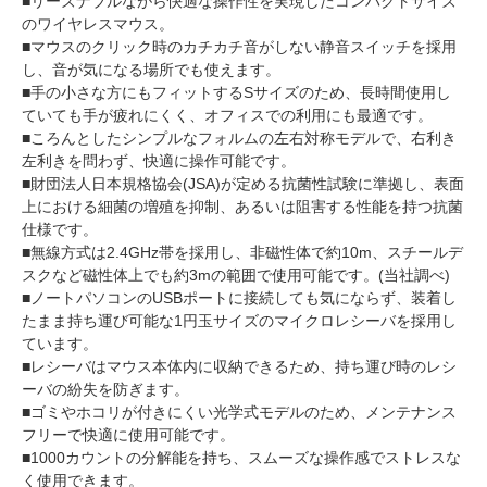
■リーズナブルながら快適な操作性を実現したコンパクトサイズ
のワイヤレスマウス。
■マウスのクリック時のカチカチ音がしない静音スイッチを採用
し、音が気になる場所でも使えます。
■手の小さな方にもフィットするSサイズのため、長時間使用し
ていても手が疲れにくく、オフィスでの利用にも最適です。
■ころんとしたシンプルなフォルムの左右対称モデルで、右利き
左利きを問わず、快適に操作可能です。
■財団法人日本規格協会(JSA)が定める抗菌性試験に準拠し、表面
上における細菌の増殖を抑制、あるいは阻害する性能を持つ抗菌
仕様です。
■無線方式は2.4GHz帯を採用し、非磁性体で約10m、スチールデ
スクなど磁性体上でも約3mの範囲で使用可能です。(当社調べ)
■ノートパソコンのUSBポートに接続しても気にならず、装着し
たまま持ち運び可能な1円玉サイズのマイクロレシーバを採用し
ています。
■レシーバはマウス本体内に収納できるため、持ち運び時のレシ
ーバの紛失を防ぎます。
■ゴミやホコリが付きにくい光学式モデルのため、メンテナンス
フリーで快適に使用可能です。
■1000カウントの分解能を持ち、スムーズな操作感でストレスな
く使用できます。