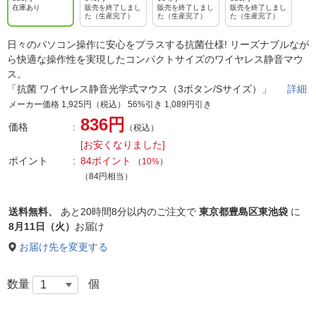
在庫あり
販売を終了しまし
販売を終了しまし
販売を終了しまし
た（生産完了）
た（生産完了）
た（生産完了）
日々のパソコン操作に安心をプラスする抗菌仕様! リーズナブルなが
ら快適な操作性を実現したコンパクトサイズのワイヤレス静音マウ
ス。
「抗菌 ワイヤレス静音光学式マウス（3ボタン/Sサイズ）」
詳細
メーカー価格 1,925円（税込） 56%引き 1,089円引き
836円
価格
（税込）
[お安くなりました]
ポイント
84ポイント
（
10%
）
（84円相当）
送料無料、
あと
20時間8分以内
のご注文で
東京都豊島区東池袋
に
8月11日（火）
お届け
お届け先を変更する
数量
個