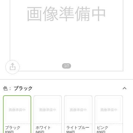
1/7
色
：
ブラック
ブラック
ホワイト
ライトブルー
ピンク
836円
845円
984円
836円