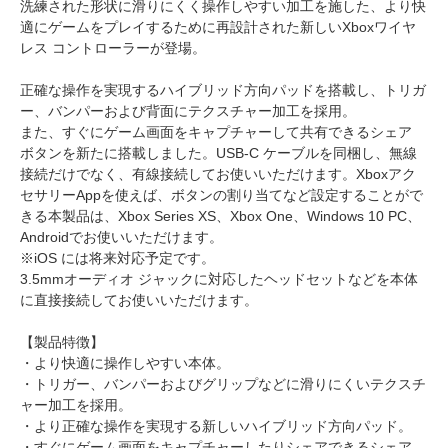
洗練された形状に滑りにくく操作しやすい加工を施した、より快
適にゲームをプレイするために再設計された新しいXboxワイヤ
レス コントローラーが登場。
正確な操作を実現するハイブリッド方向パッドを搭載し、トリガ
ー、バンパーおよび背面にテクスチャー加工を採用。
また、すぐにゲーム画面をキャプチャーして共有できるシェア
ボタンを新たに搭載しました。USB-C ケーブルを同梱し、無線
接続だけでなく、有線接続してお使いいただけます。Xboxアク
セサリーAppを使えば、ボタンの割り当てなど設定することがで
きる本製品は、Xbox Series XS、Xbox One、Windows 10 PC、
Androidでお使いいただけます。
※iOS には将来対応予定です。
3.5mmオーディオ ジャックに対応したヘッドセットなどを本体
に直接接続してお使いいただけます。
【製品特徴】
・より快適に操作しやすい本体。
・トリガー、バンパーおよびグリップなどに滑りにくいテクスチ
ャー加工を採用。
・より正確な操作を実現する新しいハイブリッド方向パッド。
・すぐにゲーム画面をキャプチャーしたりシェアできるシェア