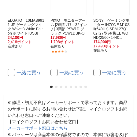
ELGATO 10MAB991
PIXIO モニターアー
SONY ゲーミングモ
1-JP ゲーミングマイ
ム [2画面 /17～32イン
ニター INZONE M10S
ク Wave:3 White Editi
チ] 3関節 PSW1D ブ
II(540Hz) SDM-27Q1
on ホワイト [USB]
ラック PSW1DBK-O
02 [27型 /有機EL WQ
24,180円
17,980円
HD(2560×1440...
2,418ポイント
1,798ポイント
174,900円
在庫あり
在庫あり
17,490ポイント
在庫あり
(9)
一緒に買う
一緒に買う
一緒に買う
※修理・初期不良はメーカーサポートで承っております。商品
のサポートに関するお問い合わせは下記、マイクロソフトお問
い合わせ窓口へご連絡ください。
【マイクロソフトお問い合わせ窓口】
メーカーサポート窓口はこちら
※パッケージは商品本体の保護材ですので、本体に影響を及ぼ