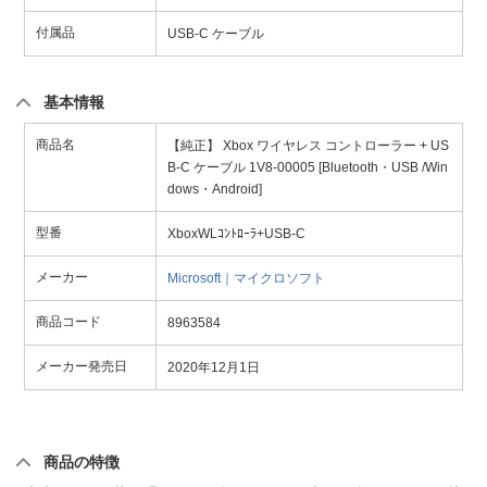
付属品
USB-C ケーブル
基本情報
商品名
【純正】 Xbox ワイヤレス コントローラー + US
B-C ケーブル 1V8-00005 [Bluetooth・USB /Win
dows・Android]
型番
XboxWLｺﾝﾄﾛｰﾗ+USB-C
メーカー
Microsoft｜マイクロソフト
商品コード
8963584
メーカー発売日
2020年12月1日
商品の特徴