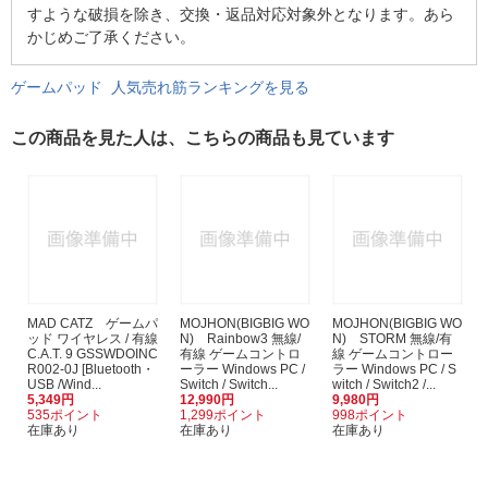
すような破損を除き、交換・返品対応対象外となります。あら
かじめご了承ください。
ゲームパッド 人気売れ筋ランキングを見る
この商品を見た人は、こちらの商品も見ています
MAD CATZ ゲームパ
MOJHON(BIGBIG WO
MOJHON(BIGBIG WO
ッド ワイヤレス / 有線
N) Rainbow3 無線/
N) STORM 無線/有
C.A.T. 9 GSSWDOINC
有線 ゲームコントロ
線 ゲームコントロー
R002-0J [Bluetooth・
ーラー Windows PC /
ラー Windows PC / S
USB /Wind...
Switch / Switch...
witch / Switch2 /...
5,349円
12,990円
9,980円
535ポイント
1,299ポイント
998ポイント
在庫あり
在庫あり
在庫あり