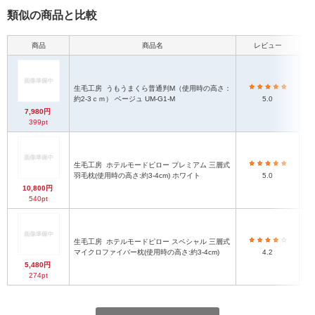
類似の商品と比較
商品
商品名
レビュー
本
生毛工房
うもうまくら普通判M（使用時の高さ：
約2-3ｃｍ） ベージュ UM-G1-M
5.0
7,980円
399pt
生毛工房
ホテルモードピロー プレミアム 三層式
羽毛枕(使用時の高さ:約3-4cm) ホワイト
5.0
10,800円
540pt
生毛工房
ホテルモードピロー スペシャル 三層式
マイクロファイバー枕(使用時の高さ:約3-4cm)
4.2
5,480円
274pt