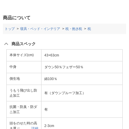
商品について
トップ
寝具・ベッド・インテリア
枕・抱き枕
枕
商品スペック
本体サイズ(cm)
43×63cm
中身
ダウン50％フェザー50％
側生地
綿100％
うもう飛び出し防
有（ダウンプルーフ加工）
止加工
抗菌・防臭・防ダ
有
ニ加工
頭をのせた時の高
2-3cm
さ選ぶ
詳細