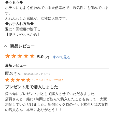
◆うもう◆
ホテルにもよく使われている天然素材で、通気性にも優れていま
す。
ふわふわした感触が、女性に人気です。
◆お手入れ方法◆
週に１回程度の陰干し
【硬さ：やわらかめ】
商品レビュー
5.0
(
2
)
すべて見る
最新レビュー
匿名
さん
（2022/8/1にレビュー）
ビックカメラグループで購入
プレゼント用で購入しました
嫁の母にプレゼント用として購入させていただきました。
店員さんと一緒に1時間ほど悩んで購入したこともあって、大変
満足していただけました。新宿ビックロのベット枕売り場の女性
の店員さん、本当にありがとう！！