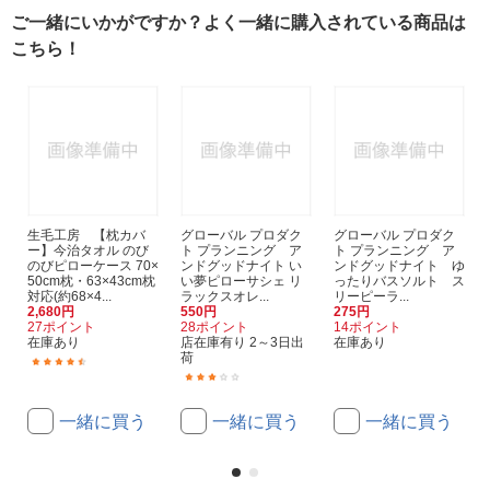
ご一緒にいかがですか？よく一緒に購入されている商品は
こちら！
生毛工房 【枕カバ
グローバル プロダク
グローバル プロダク
ー】今治タオル のび
ト プランニング ア
ト プランニング ア
のびピローケース 70×
ンドグッドナイト い
ンドグッドナイト ゆ
50cm枕・63×43cm枕
い夢ピローサシェ リ
ったりバスソルト ス
対応(約68×4...
ラックスオレ...
リーピーラ...
2,680円
550円
275円
27ポイント
28ポイント
14ポイント
在庫あり
店在庫有り 2～3日出
在庫あり
荷
(140)
(1)
一緒に買う
一緒に買う
一緒に買う