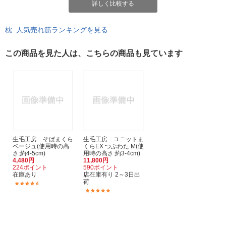
詳しく比較する
枕 人気売れ筋ランキングを見る
この商品を見た人は、こちらの商品も見ています
生毛工房 そばまくら
生毛工房 ユニットま
ベージュ(使用時の高
くらEX つぶわた M(使
さ:約4-5cm)
用時の高さ:約3-4cm)
4,480円
11,800円
224ポイント
590ポイント
在庫あり
店在庫有り 2～3日出
荷
(46)
(1)