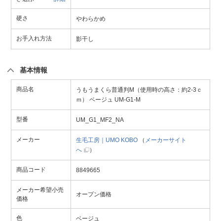
硬さ
やわらかめ
お手入れ方法
影干し
基本情報
商品名
うもうまくら普通判M（使用時の高さ：約2-3ｃ
ｍ） ベージュ UM-G1-M
型番
UM_G1_MF2_NA
メーカー
生毛工房｜UMO KOBO
（
メーカーサイト
へ
）
商品コード
8849665
メーカー希望小売
オープン価格
価格
色
ベージュ