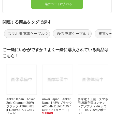
一緒にカートに入れる
関連する商品をタグで探す
スマホ用 充電ケーブル
通信 充電ケーブル
充電ケーブ
ご一緒にいかがですか？よく一緒に購入されている商品は
こちら！
Anker Japan Anker
Anker Japan Anker
多摩電子工業 スマホ
Zolo Charger (30W)
Nano II 45W ブラック
用USB充電コンセン
ブラック A2698N11
A2664N11 [PD45W /
トアダプタ 2.4A ホワ
[PD30W /USB-C×1 /1
USB-C×1 /1ポート]
イト TA77UW [2ポー
ポート]
3,990円
ト]