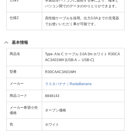
仕様1
本製品をパソコンに接続する事により、端末と
パソコン間でのデータのやりとりができます。
仕様2
高性能ケーブルを採用。出力3.0Aまでの充電器
でお使いいただく事が可能です。
基本情報
商品名
Type- A to C ケーブル 3.0A 3m ホワイト R30CA
AC3A01WH [USB-A ⇔ USB-C]
型番
R30CAAC3A01WH
メーカー
ラスタバナナ｜RastaBanana
商品コード
8848143
メーカー希望小売
オープン価格
価格
色
ホワイト