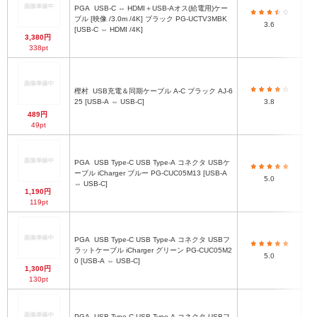
PGA
USB-C ⇔ HDMI＋USB-Aオス(給電用)ケー
ブル [映像 /3.0m /4K] ブラック PG-UCTV3MBK
3.6
[USB-C ⇔ HDMI /4K]
3,380円
338pt
樫村
USB充電＆同期ケーブル A-C ブラック AJ-6
25 [USB-A ⇔ USB-C]
3.8
489円
49pt
PGA
USB Type-C USB Type-A コネクタ USBケ
ーブル iCharger ブルー PG-CUC05M13 [USB-A
5.0
⇔ USB-C]
1,190円
119pt
PGA
USB Type-C USB Type-A コネクタ USBフ
ラットケーブル iCharger グリーン PG-CUC05M2
5.0
0 [USB-A ⇔ USB-C]
1,300円
130pt
PGA
USB Type-C USB Type-A コネクタ USBフ