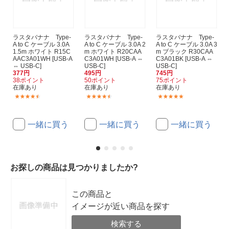
ラスタバナナ Type-
ラスタバナナ Type-
ラスタバナナ Type-
A to C ケーブル 3.0A
A to C ケーブル 3.0A 2
A to C ケーブル 3.0A 3
1.5m ホワイト R15C
m ホワイト R20CAA
m ブラック R30CAA
AAC3A01WH [USB-A
C3A01WH [USB-A ⇔
C3A01BK [USB-A ⇔
⇔ USB-C]
USB-C]
USB-C]
377円
495円
745円
38ポイント
50ポイント
75ポイント
在庫あり
在庫あり
在庫あり
(147)
(25)
(14)
一緒に買う
一緒に買う
一緒に買う
お探しの商品は見つかりましたか?
この商品と
イメージが近い商品を探す
検索する