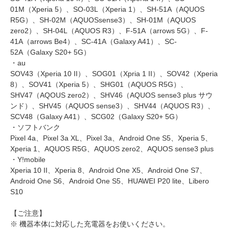
01M（Xperia 5）、SO-03L（Xperia 1）、SH-51A（AQUOS
R5G）、SH-02M（AQUOSsense3）、SH-01M（AQUOS
zero2）、SH-04L（AQUOS R3）、F-51A（arrows 5G）、F-
41A（arrows Be4）、SC-41A（Galaxy A41）、SC-
52A（Galaxy S20+ 5G）
・au
SOV43（Xperia 10 II）、SOG01（Xpria 1 II）、SOV42（Xperia
8）、SOV41（Xperia 5）、SHG01（AQUOS R5G）、
SHV47（AQOUS zero2）、SHV46（AQUOS sense3 plus サウ
ンド）、SHV45（AQUOS sense3）、SHV44（AQUOS R3）、
SCV48（Galaxy A41）、SCG02（Galaxy S20+ 5G）
・ソフトバンク
Pixel 4a、Pixel 3a XL、Pixel 3a、Android One S5、Xperia 5、
Xperia 1、AQUOS R5G、AQUOS zero2、AQUOS sense3 plus
・Y!mobile
Xperia 10 II、Xperia 8、Android One X5、Android One S7、
Android One S6、Android One S5、HUAWEI P20 lite、Libero
S10
【ご注意】
※ 機器本体に対応した充電器をお使いください。