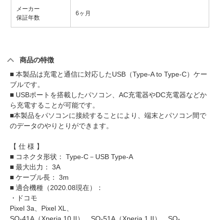
メーカー
6ヶ月
保証年数
商品の特徴
■ 本製品は充電と通信に対応したUSB（Type-A to Type-C）ケー
ブルです。
■ USBポートを搭載したパソコン、AC充電器やDC充電器などか
ら充電することが可能です。
■本製品をパソコンに接続することにより、端末とパソコン間で
のデータのやりとりができます。
【 仕 様 】
■ コネクタ形状： Type-C－USB Type-A
■ 最大出力： 3A
■ ケーブル長： 3m
■ 適合機種（2020.08現在）：
・ドコモ
Pixel 3a、Pixel XL、
SO-41A（Xperia 10 II）、SO-51A（Xperia 1 II）、SO-