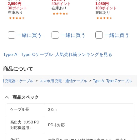
2,990円
40ポイント
1,080円
30ポイント
在庫あり
108ポイント
在庫あり
在庫あり
(151)
(4)
(40)
一緒に買う
一緒に買う
一緒に買う
Type-A - Type-Cケーブル 人気売れ筋ランキングを見る
商品について
用 充電器・ケーブル
スマホ用 充電・通信ケーブル
Type-A - Type-Cケーブル
商品スペック
ケーブル長
3.0m
高出力（USB PD
PD非対応
対応機器用）