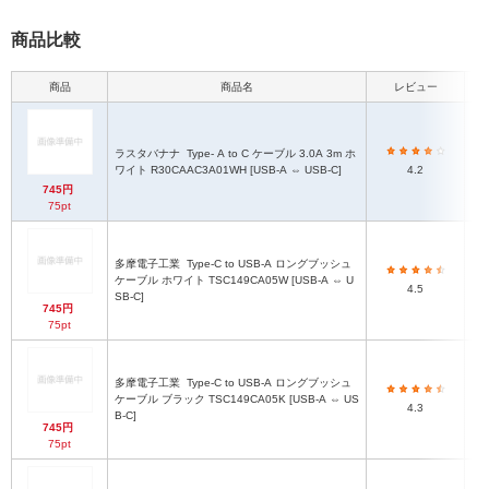
商品比較
商品
商品名
レビュー
ラスタバナナ
Type- A to C ケーブル 3.0A 3m ホ
ワイト R30CAAC3A01WH [USB-A ⇔ USB-C]
4.2
745円
75pt
多摩電子工業
Type-C to USB-A ロングブッシュ
ケーブル ホワイト TSC149CA05W [USB-A ⇔ U
4.5
SB-C]
745円
75pt
多摩電子工業
Type-C to USB-A ロングブッシュ
ケーブル ブラック TSC149CA05K [USB-A ⇔ US
4.3
B-C]
745円
75pt