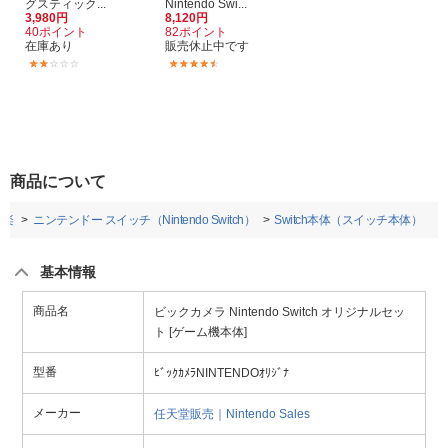
グスティック...
Nintendo Swi...
3,980円
8,120円
40ポイント
82ポイント
在庫あり
販売休止中です
(1)
(3)
商品について
音楽
ニンテンドー スイッチ（Nintendo Switch）
Switch本体（スイッチ本体）
基本情報
商品名
ビックカメラ Nintendo Switch オリジナルセッ
ト [ゲーム機本体]
型番
ﾋﾞｯｸｶﾒﾗNINTENDOｵﾘｼﾞﾅ
メーカー
任天堂販売｜Nintendo Sales