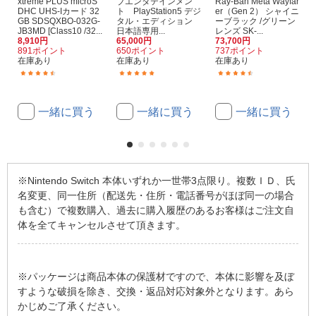
xtreme PLUS microS
ブエンタテインメン
Ray-Ban Meta Wayfar
DHC UHS-Iカード 32
ト PlayStation5 デジ
er（Gen 2） シャイニ
GB SDSQXBO-032G-
タル・エディション
ーブラック /グリーン
JB3MD [Class10 /32...
日本語専用...
レンズ SK-...
8,910円
65,000円
73,700円
891ポイント
650ポイント
737ポイント
在庫あり
在庫あり
在庫あり
(16)
(2)
(12)
一緒に買う
一緒に買う
一緒に買う
※Nintendo Switch 本体いずれか一世帯3点限り。複数ＩＤ、氏
名変更、同一住所（配送先・住所・電話番号がほぼ同一の場合
も含む）で複数購入、過去に購入履歴のあるお客様はご注文自
体を全てキャンセルさせて頂きます。
※パッケージは商品本体の保護材ですので、本体に影響を及ぼ
すような破損を除き、交換・返品対応対象外となります。あら
かじめご了承ください。