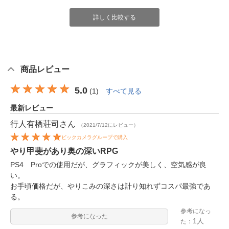
詳しく比較する
商品レビュー
5.0
(
1
)
すべて見る
最新レビュー
行人有栖荘司
さん
（2021/7/12にレビュー）
ビックカメラグループで購入
やり甲斐があり奥の深いRPG
PS4 Proでの使用だが、グラフィックが美しく、空気感が良
い。
お手頃価格だが、やりこみの深さは計り知れずコスパ最強であ
る。
参考になっ
参考になった
1人
た：