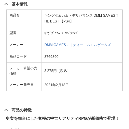
基本情報
商品名
キングダムカム・デリバランス DMM GAMES T
HE BEST 【PS4】
型番
ｷﾝｸﾞﾀﾞﾑｶﾑ･ﾃﾞﾘﾊﾞﾗﾝｽﾃﾞ
メーカー
DMM GAMES．｜ディーエムエムゲームズ
商品コード
8769890
メーカー希望小売
3,278円（税込）
価格
メーカー発売日
2021年2月18日
商品の特徴
史実を舞台にした究極の中世リアリティRPGが新価格で登場！