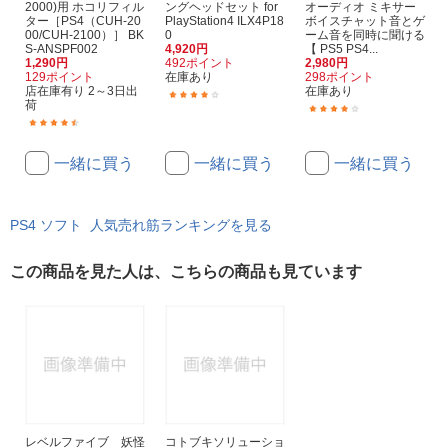
2000)用 ホコリフィル
ングヘッドセット for
オーディオ ミキサー
ター［PS4（CUH-20
PlayStation4 ILX4P18
ボイスチャット音とゲ
00/CUH-2100）］ BK
0
ーム音を同時に聞ける
S-ANSPF002
4,920円
【 PS5 PS4...
1,290円
492ポイント
2,980円
129ポイント
在庫あり
298ポイント
店在庫有り 2～3日出
在庫あり
(11)
荷
(21)
(43)
一緒に買う
一緒に買う
一緒に買う
PS4 ソフト 人気売れ筋ランキングを見る
この商品を見た人は、こちらの商品も見ています
レベルファイブ 妖怪
コトブキソリューショ