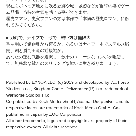
現在もボヘミア地方に残る史跡や城、城跡などが当時の姿でゲー
ム登場し当時の空気を感じる事ができます。
歴史フアン、史実フアンの方は本作で「本物の歴史ロマン」に触
れてみてください。
■ 刀剣で、ナイフで、弓で…戦い方は無限大
弓を用いて遠距離から狩るか、あるいはナイフ一本でステルス戦
闘、剣と盾で王道の近接戦か。
あなたの望む武器を選択し、数十のユニークなコンボを駆使し
て、無慈悲な敵とのスリリングな戦いに生き残りましょう。
Published by EXNOA LLC, (c) 2019 and developed by Warhorse
Studios s.r.o., Kingdom Come: Deliverance(R) is a trademark of
Warhorse Studios s.r.o.
Co-published by Koch Media GmbH, Austria. Deep Silver and its
respective logos are trademarks of Koch Media GmbH. Co-
published in Japan by ZOO Corporation.
All other trademarks, logos and copyrights are property of their
respective owners. All rights reserved.