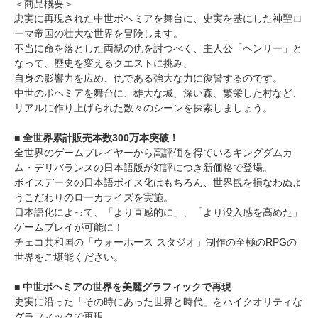
＜商品概要＞
忠実に再現された中世ボヘミアを舞台に、史実を基にした神聖ロ
ーマ帝国の壮大な世界を冒険します。
不当に命を落とした両親の仇を討つべく、主人公「ヘンリー」と
なって、歴史を変えるクエストに挑み、
自身の影響力を広め、仇である強大な力に復讐するのです。
中世のボヘミアを舞台に、雄大な城、深い森、繁栄した村など、
リアルに作り上げられた数々のシーンを探索しましょう。
■ 全世界累計販売本数300万本突破！
全世界のゲームプレイヤーから高評価を得ているキングダムカ
ム・デリバランスの日本語版が好評につき新価格で登場。
ボイスデータの日本語ボイス化はもちろん、世界観を損なわぬよ
うこだわりのローカライズを実施。
日本語化によって、「より直感的に」、「より没入感を高めた」
ゲームプレイが可能に！
チェコ共和国の「ウォーホース スタジオ」制作の至極のRPGの
世界をご堪能ください。
■ 中世ボヘミアの世界を美麗グラフィックで再現
史実に沿った「その時にあった世界と時代」をハイクオリティな
グラフィックで再現。