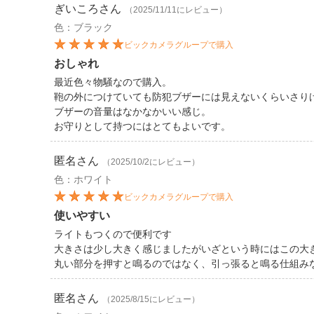
ぎいころ
さん
（2025/11/11にレビュー）
色：ブラック
ビックカメラグループで購入
おしゃれ
最近色々物騒なので購入。
鞄の外につけていても防犯ブザーには見えないくらいさり
ブザーの音量はなかなかいい感じ。
お守りとして持つにはとてもよいです。
匿名
さん
（2025/10/2にレビュー）
色：ホワイト
ビックカメラグループで購入
使いやすい
ライトもつくので便利です
大きさは少し大きく感じましたがいざという時にはこの大
丸い部分を押すと鳴るのではなく、引っ張ると鳴る仕組み
匿名
さん
（2025/8/15にレビュー）