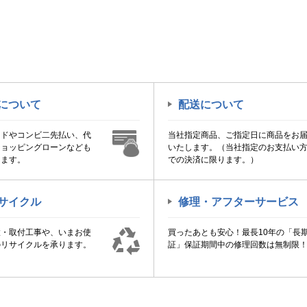
について
配送について
ードやコンビ二先払い、代
当社指定商品、ご指定日に商品をお
ショッピングローンなども
いたします。（当社指定のお支払い
けます。
での決済に限ります。）
サイクル
修理・アフターサービス
置・取付工事や、いまお使
買ったあとも安心！最長10年の「長
のリサイクルを承ります。
証」保証期間中の修理回数は無制限