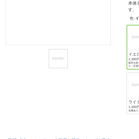
本体
ほしいもの
す
色
:
お知らせ
イエ
1,390
販売を終
た（生産
ライ
ー
1,390
在庫あり