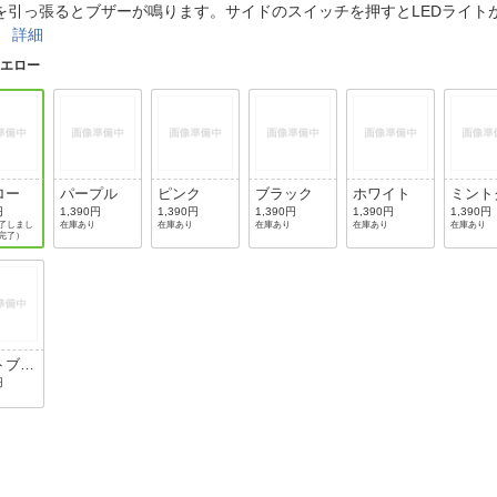
法
を引っ張るとブザーが鳴ります。サイドのスイッチを押すとLEDライト
よくある質問・お問合せ
。
詳細
I
ご利用規約
イエロー
E
ロー
パープル
ピンク
ブラック
ホワイト
ミント
ーン
円
1,390円
1,390円
1,390円
1,390円
1,390円
了しまし
在庫あり
在庫あり
在庫あり
在庫あり
在庫あり
完了）
トブル
円