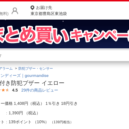
お届け先
無料)
東京都豊島区東池袋
商品をさがす
ランキングからさがす
ネ
アラーム
防犯ブザー・センサー
カテゴリ一覧からさがす
ポ
ンディーズ｜gourmandise
D付き防犯ブザー イエロー
店
4.5
29
件の商品レビュー
お
ー価格 1,408円（税込） 1％引き 18円引き
お客様サポート
1,390円
（税込）
ご利用ガイド
ント
139ポイント
（
10%
）
（139円相当）