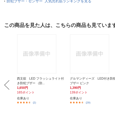
防犯ブザー・センサー 人気売れ筋ランキングを見る
この商品を見た人は、こちらの商品も見ていま
ー イエ
西文舘 LED フラッシュライト付
グルマンディーズ LED付き防
き防犯ブザー （防...
ブザー ピンク
1,650円
1,390円
165ポイント
139ポイント
在庫あり
在庫あり
(2)
(29)