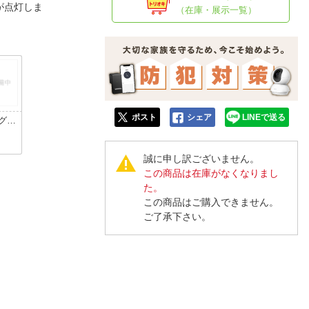
人窓口
が点灯しま
（在庫・展示一覧）
R情報
nglish / 中文
ポスト
シェア
LINEで送る
グリ
誠に申し訳ございません。
この商品は在庫がなくなりまし
た。
この商品はご購入できません。
ご了承下さい。