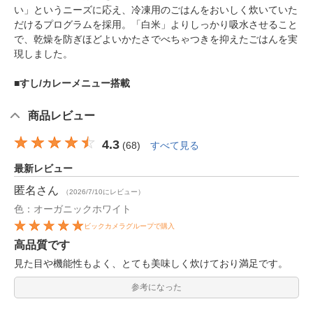
い」というニーズに応え、冷凍用のごはんをおいしく炊いていた
だけるプログラムを採用。「白米」よりしっかり吸水させること
で、乾燥を防ぎほどよいかたさでべちゃつきを抑えたごはんを実
現しました。
■
すし/カレーメニュー搭載
商品レビュー
4.3
(
68
)
すべて見る
最新レビュー
匿名
さん
（2026/7/10にレビュー）
色：オーガニックホワイト
ビックカメラグループで購入
高品質です
見た目や機能性もよく、とても美味しく炊けており満足です。
参考になった