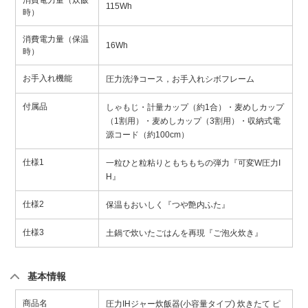
消費電力量（炊飯
115Wh
時）
消費電力量（保温
16Wh
時）
お手入れ機能
圧力洗浄コース，お手入れシボフレーム
付属品
しゃもじ・計量カップ（約1合）・麦めしカップ
（1割用）・麦めしカップ（3割用）・収納式電
源コード（約100cm）
仕様1
一粒ひと粒粘りともちもちの弾力『可変W圧力I
H』
仕様2
保温もおいしく『つや艶内ふた』
仕様3
土鍋で炊いたごはんを再現『ご泡火炊き』
基本情報
商品名
圧力IHジャー炊飯器(小容量タイプ) 炊きたて ピ