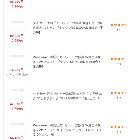
48,640円
4,864pt
タイガー
土鍋圧力IHジャー炊飯器 炊きたて ご泡
火炊き ストーンブラック JRX-S100KS [5.5合 /圧
2
4.5
力IH]
99,800円
9,980pt
Panasonic
可変圧力IHジャー炊飯器 Wおどり炊
き パナソニック ブラック SR-X910D-K [5.5合 /
3.9
圧力IH]
76,230円
ポイント対象外
タイガー
圧力IHジャー炊飯器 炊きたて ご泡火炊
2
き マットブラック JRI-A100KM [5.5合 /圧力IH]
4.7
47,058円
4,706pt
Panasonic
可変圧力IHジャー炊飯器 Wおどり炊
き パナソニック ライトグレージュ SR-X710D-H
4.1
[5.5合 /圧力IH]
54,450円