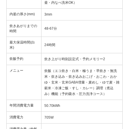
釜・内なべ洗米OK）
内釜の厚さ(mm)
3mm
炊きあがりまでの
48-67分
時間
最大保温時間(白
24時間
米)
炊飯予約
炊き上がり時刻設定式・予約メモリー2
メニュー
炊飯（エコ炊き・白米・極うま・早炊き・無洗
米・炊き込み・炊き込みおこげ・おこわ・おか
ゆ・玄米・玄米GABA増量・麦めし・ゆで麦・雑
穀米・冷凍ご飯・すし・カレー）調理（煮込
み）機能（予約吸水・圧力洗浄コース）
年間消費電力量
50.70kWh
消費電力
705W