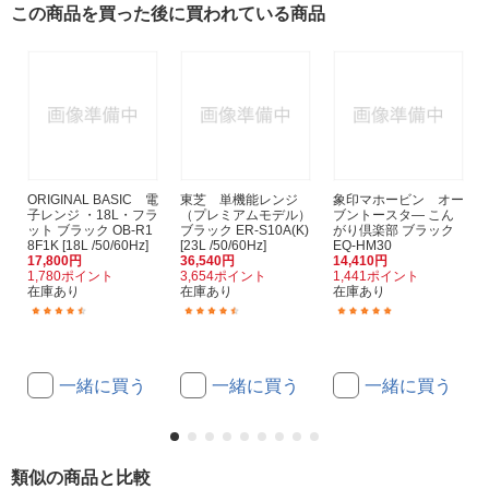
この商品を買った後に買われている商品
ORIGINAL BASIC 電
東芝 単機能レンジ
象印マホービン オー
子レンジ ・18L・フラ
（プレミアムモデル）
ブントースタ― こん
ット ブラック OB-R1
ブラック ER-S10A(K)
がり倶楽部 ブラック
8F1K [18L /50/60Hz]
[23L /50/60Hz]
EQ-HM30
17,800円
36,540円
14,410円
1,780ポイント
3,654ポイント
1,441ポイント
在庫あり
在庫あり
在庫あり
(273)
(36)
(14)
一緒に買う
一緒に買う
一緒に買う
類似の商品と比較