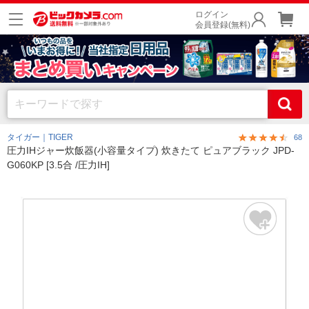
ログイン
会員登録(無料)
タイガー｜TIGER
68
圧力IHジャー炊飯器(小容量タイプ) 炊きたて ピュアブラック JPD-
G060KP [3.5合 /圧力IH]