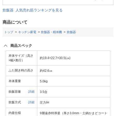
炊飯器 人気売れ筋ランキングを見る
商品について
トップ
キッチン家電
炊飯器・精米機
炊飯器
商品スペック
本体サイズ（高さ
約19.4×22.7×30.5(㎝)
×幅×奥行）
ふた開き時の高さ
約42.6㎝
本体重量
5.0kg
炊飯容量
詳細
3.5合
炊飯方式
詳細
圧力IH
内釜仕様
9層遠赤特厚釜（厚さ3.0mm・土鍋かまどコート