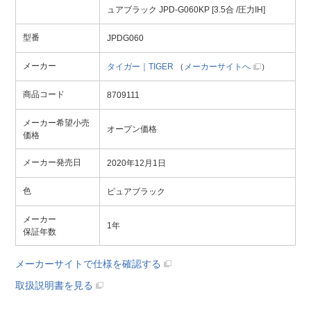
ュアブラック JPD-G060KP [3.5合 /圧力IH]
型番
JPDG060
メーカー
タイガー｜TIGER
（
メーカーサイトへ
）
商品コード
8709111
メーカー希望小売
オープン価格
価格
メーカー発売日
2020年12月1日
色
ピュアブラック
メーカー
1年
保証年数
メーカーサイトで仕様を確認する
取扱説明書を見る