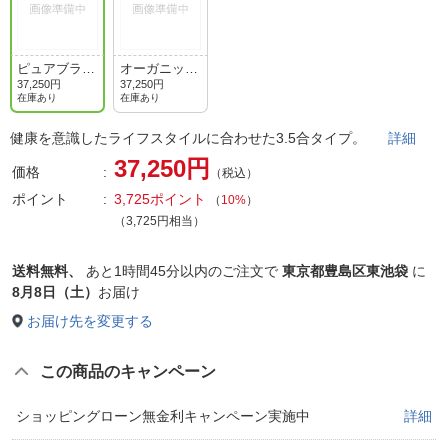
ピュアブラッ
オーガニック
ク
ホワイト
37,250円
37,250円
在庫あり
在庫あり
健康を意識したライフスタイルに合わせた3.5合タイプ。
詳細
37,250円
価格
（税込）
ポイント
3,725ポイント
（
10%
）
（3,725円相当）
送料無料、
あと
1時間45分以内
のご注文で
東京都豊島区東池袋
に
8月8日（土）
お届け
お届け先を変更する
この商品のキャンペーン
ショッピングローン無金利キャンペーン実施中
詳細