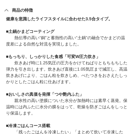
商品の特徴
健康を意識したライフスタイルに合わせた3.5合タイプ。
■
土鍋かまどコーティング
熱伝導の高い“銅”と蓄熱性の高い“土鍋”の融合でかまどの温
度差による自然な対流を実現しました。
■
もっちり、しっかりした食感「可変W圧力炊き」
炊きあげ時に1.25気圧の圧力をかけてねばりともちもちした
弾力を引き出します。炊きあげ直後に1.05気圧まで減圧し、高温
炊きあげにより、ごはん粒を炊きしめ、べたつきをおさえたしっ
かりとしたごはん粒に仕あげます。
■
おいしさの真価を発揮「つや艶内ふた」
親水性の高い塗膜についた水分が加熱時には素早く蒸発。保
温時には内ふたに水分の膜をはって、乾燥を防ぎごはんをしっと
り保温します。
■
冷凍ごはんコース搭載
「残ったごはんを冷凍したい」「まとめて炊いて冷凍した