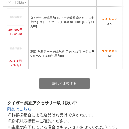
ポイント対象外
タイガー
土鍋圧力IHジャー炊飯器 炊きたて ご泡
火炊き ストーンブラック JRX-S060KS [3.5合 /圧
2
4.5
力IH]
104,500円
10,450pt
東芝
炊飯ジャー 炎匠炊き アッシュグレージュ R
C-6PXX-H [3.5合 /圧力IH]
4.0
23,410円
2,341pt
詳しく比較する
タイガー 純正アクセサリー取り扱い中
商品はこちら
※お客様都合による返品はお受けできかねます。
※必ず対応機種をご確認ください。
※生産が終了している場合はキャンセルさせていただきます。