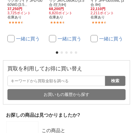
ックホワイト JPD-G0
ック JRI-C060KO [3.5
イト JPF-G055WL [3
60WG [3.5...
合 /圧力IH]
合 /IH]
37,250円
68,200円
22,110円
3,725ポイント
6,820ポイント
2,211ポイント
在庫あり
在庫あり
在庫あり
(68)
(10)
(65)
一緒に買う
一緒に買う
一緒に買う
買取を利用してお得に買い替え
検索
お買いもの履歴から探す
お探しの商品は見つかりましたか?
この商品と