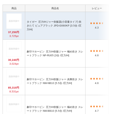
商品
商品名
レビュー
本
タイガー
圧力IHジャー炊飯器(小容量タイプ) 炊
きたて ピュアブラック JPD-G060KP [3.5合 /圧
4.3
力IH]
37,250円
3,725pt
象印マホービン
圧力IH炊飯ジャー 極め炊き スレ
ートブラック NP-RU05 [3合 /圧力IH]
4.6
30,240円
3,024pt
象印マホービン
圧力IH炊飯ジャー 炎舞炊き スレ
ートブラック NW-NB10 [5.5合 /圧力IH]
4.6
85,310円
8,531pt
象印マホービン
圧力IH炊飯ジャー 極め炊き スレ
ートブラック NW-BB10 [5.5合 /圧力IH]
4.7