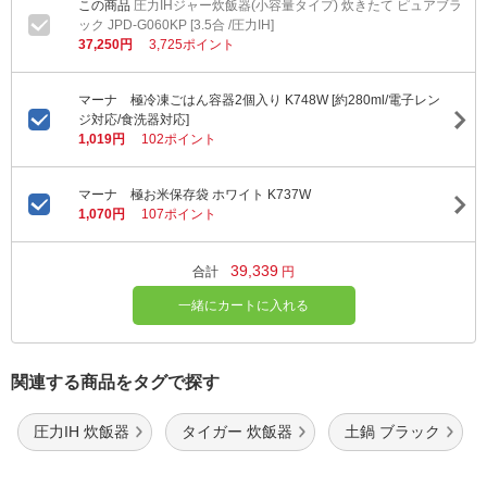
圧力IHジャー炊飯器(小容量タイプ) 炊きたて ピュアブラ
ック JPD-G060KP [3.5合 /圧力IH]
37,250円
3,725ポイント
マーナ 極冷凍ごはん容器2個入り K748W [約280ml/電子レン
ジ対応/食洗器対応]
1,019円
102ポイント
マーナ 極お米保存袋 ホワイト K737W
1,070円
107ポイント
39,339
合計
円
一緒にカートに入れる
関連する商品をタグで探す
圧力IH 炊飯器
タイガー 炊飯器
土鍋 ブラック