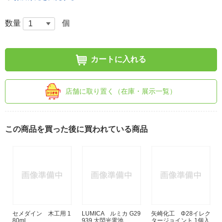
数量
個
カートに入れる
店舗に取り置く（在庫・展示一覧）
この商品を買った後に買われている商品
セメダイン 木工用 1
LUMICA ルミカ G29
矢崎化工 Φ28イレク
80ml
939 大閃光電池
タージョイント 1個入