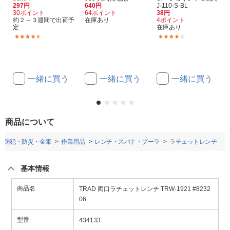
297円
640円
J-110-S-BL
30ポイント
64ポイント
38円
約２～３週間で出荷予
在庫あり
4ポイント
定
在庫あり
(7)
(1)
一緒に買う
一緒に買う
一緒に買う
商品について
Y・防犯・防災・金庫
作業用品
レンチ・スパナ・プーラ
ラチェットレンチ
基本情報
商品名
TRAD 両口ラチェットレンチ TRW-1921 #8232
06
型番
434133