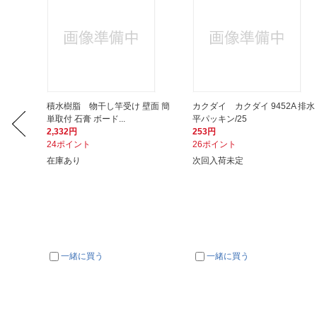
xt AC
積水樹脂 物干し竿受け 壁面 簡
カクダイ カクダイ 9452A 排水
.
単取付 石膏 ボード...
平パッキン/25
2,332円
253円
24ポイント
26ポイント
在庫あり
次回入荷未定
一緒に買う
一緒に買う