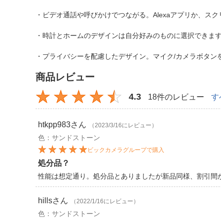
・ビデオ通話や呼びかけでつながる。Alexaアプリか、ス
・時計とホームのデザインは自分好みのものに選択できま
・プライバシーを配慮したデザイン。マイク/カメラボタン
商品レビュー
4.3
18件のレビュー
す
htkpp983
さん
（2023/3/16にレビュー）
色：サンドストーン
ビックカメラグループで購入
処分品？
性能は想定通り。処分品とありましたが新品同様、割引間
hills
さん
（2022/1/16にレビュー）
色：サンドストーン