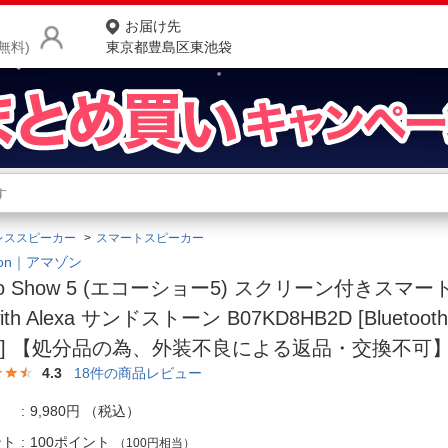
お届け先
無料)
東京都豊島区東池袋
商品をさがす
ランキングからさがす
ネ
レススピーカー
スマートスピーカー
カテゴリ一覧からさがす
ポ
zon｜アマゾン
ho Show 5 (エコーショー5) スクリーン付きスマ
店
ith Alexa サンドストーン B07KD8HB2D [Bluetooth
お
] 【処分品の為、外装不良による返品・交換不可
お客様サポート
4.3
18
件の商品レビュー
9,980円
（税込）
ご利用ガイド
ント
100ポイント
（100円相当）