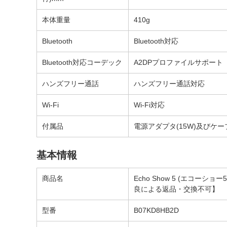
本体重量
410g
Bluetooth
Bluetooth対応
Bluetooth対応コーデック
A2DPプロファイルサポート
ハンズフリー通話
ハンズフリー通話対応
Wi-Fi
Wi-Fi対応
付属品
電源アダプタ(15W)及びケーブ
基本情報
商品名
Echo Show 5 (エコーショ
良による返品・交換不可】
型番
B07KD8HB2D