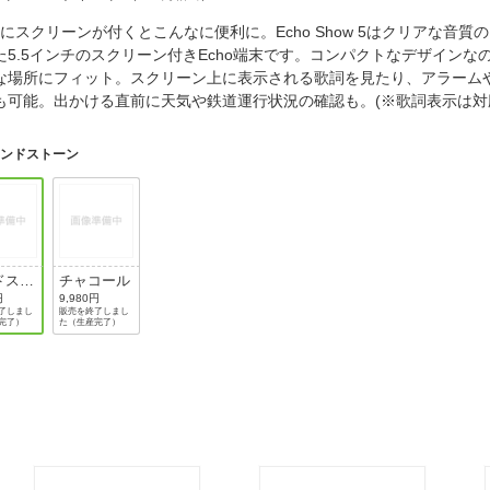
法
よくある質問・お問合せ
exaにスクリーンが付くとこんなに便利に。Echo Show 5はクリアな音
I
た5.5インチのスクリーン付きEcho端末です。コンパクトなデザインな
ご利用規約
な場所にフィット。スクリーン上に表示される歌詞を見たり、アラーム
も可能。出かける直前に天気や鉄道運行状況の確認も。(※歌詞表示は
サンドストーン
E
ドスト
チャコール
円
9,980円
了しまし
販売を終了しまし
完了）
た（生産完了）