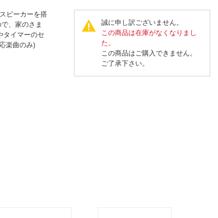
人窓口
質のスピーカーを搭
R情報
誠に申し訳ございません。
ので、家のさま
この商品は在庫がなくなりまし
やタイマーのセ
た。
対応楽曲のみ)
この商品はご購入できません。
ご了承下さい。
nglish / 中文