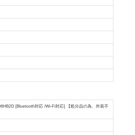
HB2D [Bluetooth対応 /Wi-Fi対応] 【処分品の為、外装不