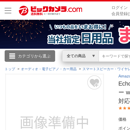
ログイン
会員登録(
こんにちは
カテゴリから選ぶ
全ての商品
ログイン
トップ
オーディオ・電子ピアノ・カー用品
スマートスピーカー・ワイヤ
Ama
Ec
新規会員登録
ー w
対応
会員メニュー
お買いもの履歴
価格
閲覧履歴
ポイ