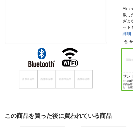
ほしいもの
Al
載し
お知らせ
ざま
ット
詳細
色
:
サン
ーン
9,980
販売を終
た（生産
この商品を買った後に買われている商品