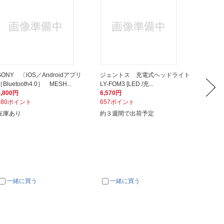
SONY 〔iOS／Androidアプリ
ジェントス 充電式ヘッドライト
ジェン
［Bluetooth4.0］ MESH...
LY-FOM3 [LED /充...
用LED
5,800円
6,570円
6,260
580ポイント
657ポイント
626ポ
在庫あり
約３週間で出荷予定
約３週
一緒に買う
一緒に買う
一