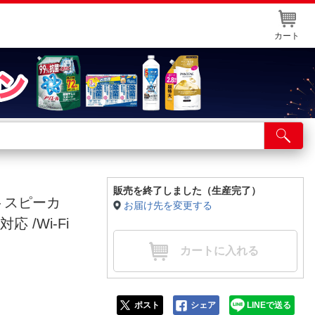
カート
店舗サービス
ット取り置き
イントカードWEB登録
販売を終了しました（生産完了）
ートスピーカ
お届け先を変更する
舗情報・店舗一覧
対応 /Wi-Fi
取り寄せ品入荷状況照会
】
カートに入れる
ポスト
シェア
LINEで送る