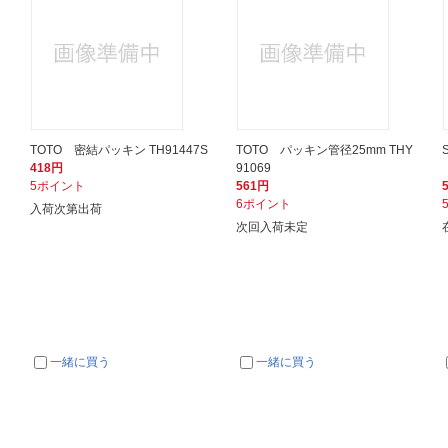
TOTO 密結パッキン TH91447S
TOTO パッキン管径25mm THY
418円
91069
5ポイント
561円
6ポイント
入荷次第出荷
次回入荷未定
一緒に買う
一緒に買う