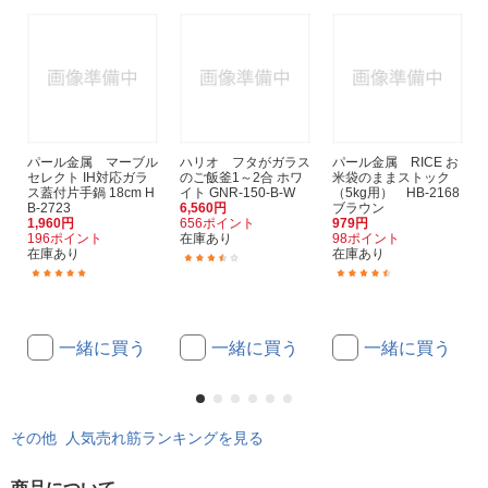
パール金属 マーブル
ハリオ フタがガラス
パール金属 RICE お
セレクト IH対応ガラ
のご飯釜1～2合 ホワ
米袋のままストック
ス蓋付片手鍋 18cm H
イト GNR-150-B-W
（5kg用） HB-2168
B-2723
6,560円
ブラウン
1,960円
656ポイント
979円
196ポイント
在庫あり
98ポイント
在庫あり
在庫あり
(6)
(1)
(57)
一緒に買う
一緒に買う
一緒に買う
その他 人気売れ筋ランキングを見る