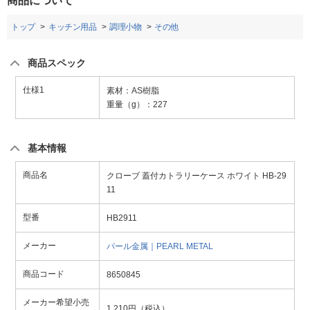
商品について
トップ
キッチン用品
調理小物
その他
商品スペック
仕様1
素材：AS樹脂
重量（g）：227
基本情報
商品名
クローブ 蓋付カトラリーケース ホワイト HB-29
11
型番
HB2911
メーカー
パール金属｜PEARL METAL
商品コード
8650845
メーカー希望小売
1,210円（税込）