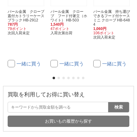
パール金属 クローブ
パール金属 クロー
パール金属 持ち運び
蓋付カトラリーケース
ブ フード付箸立（ホ
できるフード付ケース
ブラック HB-2912
ワイト） HB-503
ミニ クローブ HB-648
787円
1,540円
4
79ポイント
47ポイント
1,060円
次回入荷未定
入荷次第出荷
106ポイント
次回入荷未定
一緒に買う
一緒に買う
一緒に買う
買取を利用してお得に買い替え
検索
お買いもの履歴から探す