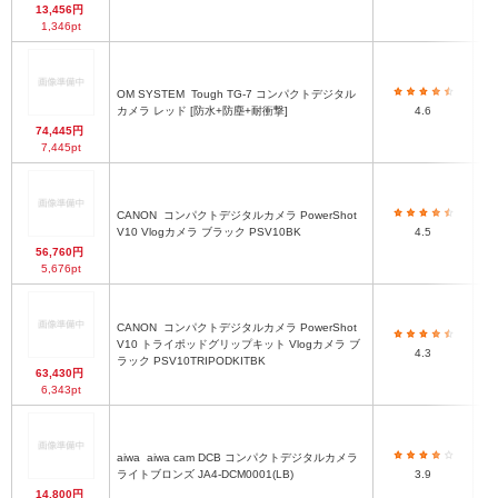
13,456円
1,346pt
OM SYSTEM
Tough TG-7 コンパクトデジタル
65
カメラ レッド [防水+防塵+耐衝撃]
4.6
74,445円
7,445pt
CANON
コンパクトデジタルカメラ PowerShot
約
V10 Vlogカメラ ブラック PSV10BK
4.5
56,760円
5,676pt
CANON
コンパクトデジタルカメラ PowerShot
V10 トライポッドグリップキット Vlogカメラ ブ
約
4.3
ラック PSV10TRIPODKITBK
63,430円
6,343pt
aiwa
aiwa cam DCB コンパクトデジタルカメラ
約
ライトブロンズ JA4-DCM0001(LB)
3.9
14,800円