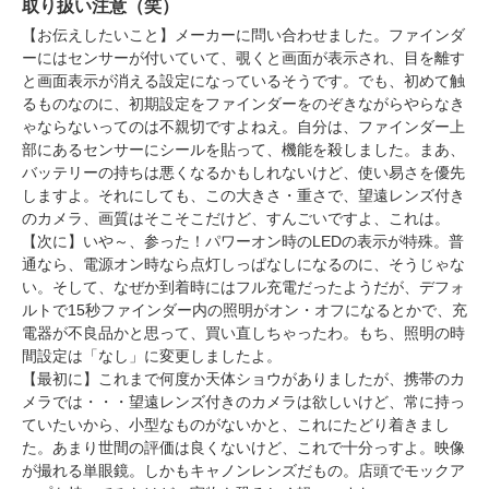
取り扱い注意（笑）
【お伝えしたいこと】メーカーに問い合わせました。ファインダ
ーにはセンサーが付いていて、覗くと画面が表示され、目を離す
と画面表示が消える設定になっているそうです。でも、初めて触
るものなのに、初期設定をファインダーをのぞきながらやらなき
ゃならないってのは不親切ですよねえ。自分は、ファインダー上
部にあるセンサーにシールを貼って、機能を殺しました。まあ、
バッテリーの持ちは悪くなるかもしれないけど、使い易さを優先
しますよ。それにしても、この大きさ・重さで、望遠レンズ付き
のカメラ、画質はそこそこだけど、すんごいですよ、これは。
【次に】いや～、参った！パワーオン時のLEDの表示が特殊。普
通なら、電源オン時なら点灯しっぱなしになるのに、そうじゃな
い。そして、なぜか到着時にはフル充電だったようだが、デフォ
ルトで15秒ファインダー内の照明がオン・オフになるとかで、充
電器が不良品かと思って、買い直しちゃったわ。もち、照明の時
間設定は「なし」に変更しましたよ。
【最初に】これまで何度か天体ショウがありましたが、携帯のカ
メラでは・・・望遠レンズ付きのカメラは欲しいけど、常に持っ
ていたいから、小型なものがないかと、これにたどり着きまし
た。あまり世間の評価は良くないけど、これで十分っすよ。映像
が撮れる単眼鏡。しかもキャノンレンズだもの。店頭でモックア