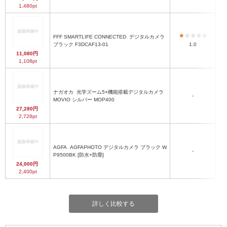
1,480pt
FFF SMARTLIFE CONNECTED
デジタルカメラ
62
ブラック F3DCAF13-01
1.0
11,080円
1,108pt
ナガオカ
光学ズーム5×機能搭載デジタルカメラ
-
MOVIO シルバー MOP400
27,280円
2,728pt
AGFA
AGFAPHOTO デジタルカメラ ブラック W
-
約
P9500BK [防水+防塵]
24,000円
2,400pt
詳しく比較する