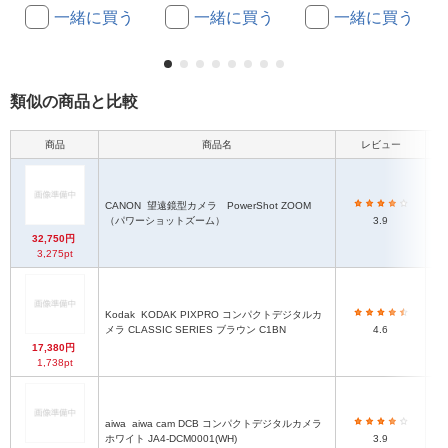
一緒に買う
一緒に買う
一緒に買う
類似の商品と比較
商品
商品名
レビュー
本
CANON
望遠鏡型カメラ PowerShot ZOOM
約
（パワーショットズーム）
3.9
32,750円
3,275pt
Kodak
KODAK PIXPRO コンパクトデジタルカ
メラ CLASSIC SERIES ブラウン C1BN
4.6
17,380円
1,738pt
aiwa
aiwa cam DCB コンパクトデジタルカメラ
約
ホワイト JA4-DCM0001(WH)
3.9