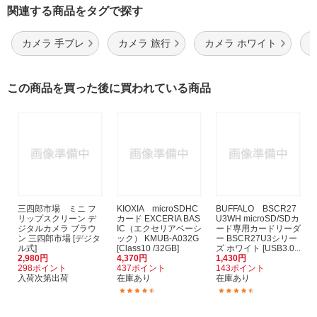
関連する商品をタグで探す
カメラ 手ブレ
カメラ 旅行
カメラ ホワイト
この商品を買った後に買われている商品
三四郎市場 ミニ フ
KIOXIA microSDHC
BUFFALO BSCR27
リップスクリーン デ
カード EXCERIA BAS
U3WH microSD/SDカ
ジタルカメラ ブラウ
IC（エクセリアベーシ
ード専用カードリーダ
ン 三四郎市場 [デジタ
ック） KMUB-A032G
ー BSCR27U3シリー
ル式]
[Class10 /32GB]
ズ ホワイト [USB3.0...
2,980円
4,370円
1,430円
298ポイント
437ポイント
143ポイント
入荷次第出荷
在庫あり
在庫あり
(276)
(421)