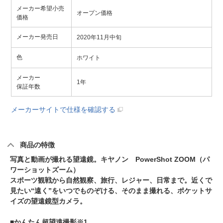
メーカー希望小売
オープン価格
価格
メーカー発売日
2020年11月中旬
色
ホワイト
メーカー
1年
保証年数
メーカーサイトで仕様を確認する
商品の特徴
写真と動画が撮れる望遠鏡。キヤノン PowerShot ZOOM（パ
ワーショットズーム）
スポーツ観戦から自然観察、旅行、レジャー、日常まで。近くで
見たい“遠く”をいつでものぞける、そのまま撮れる、ポケットサ
イズの望遠鏡型カメラ。
■かんたん超望遠撮影※1