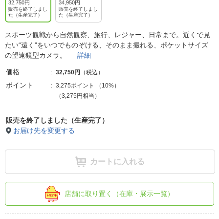
32,750円
34,950円
販売を終了しまし
販売を終了しまし
た（生産完了）
た（生産完了）
スポーツ観戦から自然観察、旅行、レジャー、日常まで。近くで見
たい“遠く”をいつでものぞける、そのまま撮れる、ポケットサイズ
の望遠鏡型カメラ。
詳細
価格
32,750円
（税込）
ポイント
3,275ポイント
（
10%
）
（3,275円相当）
販売を終了しました（生産完了）
お届け先を変更する
カートに入れる
店舗に取り置く（在庫・展示一覧）