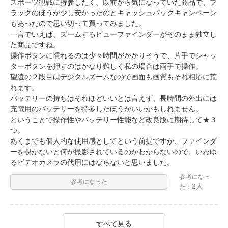
スポーツ観戦に持参したく、以前から気になっていた商品で、ブ
ラックのほうが少し安かったのとキャッシュバックキャンペーン
もあったので思い切って買ってみました。
一言でいえば、ズームするビューファインダーがそのまま独立し
た商品ですね。
操作ボタンに慣れるのは少々時間がかかりそうで、片手でシャッ
ターボタンを押すのはかなり難しく私の場合は両手で操作。
望遠の２段目はデジタルズームなので画面も画質もそれ相応に荒
れます。
バッテリーの持ちはそれほどいいとは言えず、長時間の外出には
充電用のバッテリーを持参したほうがいいかもしれません。
ということで操作性やバッテリー性能など改良版に期待して★３
つ。
あくまでも個人的な使用感としてという前提ですが、ファインダ
ーを覗かないと何が撮影されているのかわからないので、いわゆ
るビデオカメラの代用にはならないと思いました。
参考になっ
参考になった
2人
た：
すべて見る