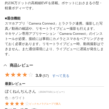
約236万ドットの高精細EVFを搭載。ポケットにおさまる小型・
軽量ボディーです。
■通信機能
スマホアプリ「Camera Connect」とラクラク連携。撮影した写
真／動画の確認や、リモートライブビュー撮影も行えます。
※キヤノン専用アプリケーション「Camera Connect」のインス
トールが必要。接続には事前にカメラとスマホをペアリングさせ
ておく必要があります。リモートライブビュー時、動画撮影はで
きません。また通信環境により、ライブビューに遅延が発生しま
す。
商品レビュー
3.9
(
57
)
すべて見る
最新レビュー
ぼくねんぢん
さん
（2024/7/10にレビュー）
色：ホワイト
ビックカメラグループで購入