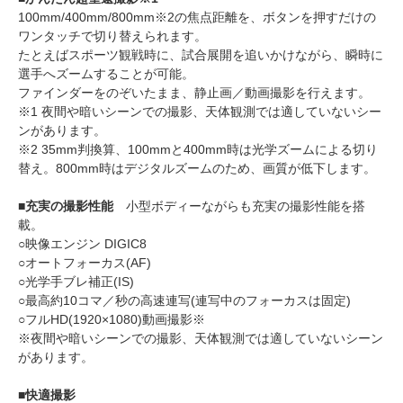
100mm/400mm/800mm※2の焦点距離を、ボタンを押すだけの
ワンタッチで切り替えられます。
たとえばスポーツ観戦時に、試合展開を追いかけながら、瞬時に
選手へズームすることが可能。
ファインダーをのぞいたまま、静止画／動画撮影を行えます。
※1 夜間や暗いシーンでの撮影、天体観測では適していないシー
ンがあります。
※2 35mm判換算、100mmと400mm時は光学ズームによる切り
替え。800mm時はデジタルズームのため、画質が低下します。
■充実の撮影性能
小型ボディーながらも充実の撮影性能を搭
載。
○映像エンジン DIGIC8
○オートフォーカス(AF)
○光学手ブレ補正(IS)
○最高約10コマ／秒の高速連写(連写中のフォーカスは固定)
○フルHD(1920×1080)動画撮影※
※夜間や暗いシーンでの撮影、天体観測では適していないシーン
があります。
■快適撮影