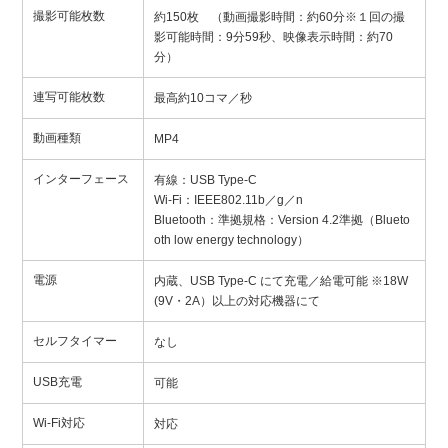
撮影可能枚数
約150枚 （動画撮影時間：約60分※１回の撮
影可能時間：9分59秒、映像表示時間：約70
分）
連写可能枚数
最高約10コマ／秒
動画種類
MP4
インターフェース
有線：USB Type-C
Wi-Fi：IEEE802.11b／g／n
Bluetooth：準拠規格：Version 4.2準拠（Blueto
oth low energy technology）
電源
内蔵、USB Type-C にて充電／給電可能 ※18W
(9V・2A）以上の対応機器にて
セルフタイマー
なし
USB充電
可能
Wi-Fi対応
対応