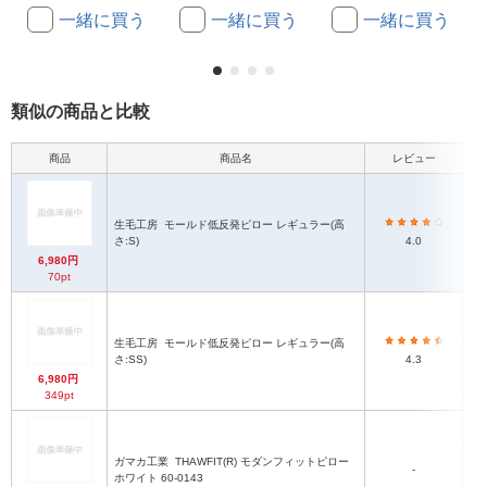
一緒に買う
一緒に買う
一緒に買う
類似の商品と比較
商品
商品名
レビュー
本
生毛工房
モールド低反発ピロー レギュラー(高
5
さ:S)
4.0
6,980円
70pt
生毛工房
モールド低反発ピロー レギュラー(高
さ:SS)
4.3
6,980円
349pt
ガマカ工業
THAWFIT(R) モダンフィットピロー
65
-
ホワイト 60-0143