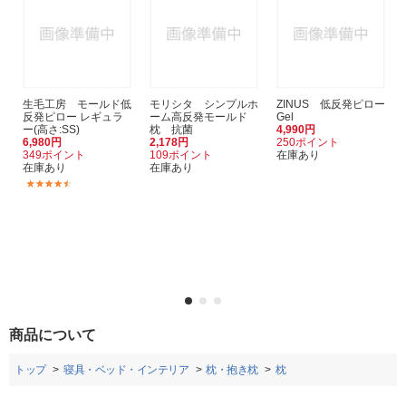
生毛工房 モールド低
モリシタ シンプルホ
ZINUS 低反発ピロー
反発ピロー レギュラ
ーム高反発モールド
Gel
ー(高さ:SS)
枕 抗菌
4,990円
6,980円
2,178円
250ポイント
349ポイント
109ポイント
在庫あり
在庫あり
在庫あり
(6)
商品について
トップ
寝具・ベッド・インテリア
枕・抱き枕
枕