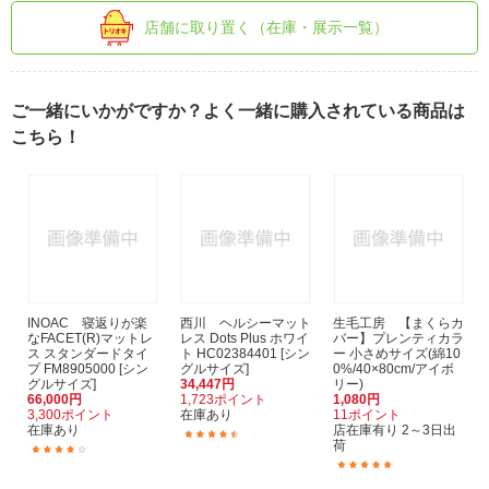
店舗に取り置く（在庫・展示一覧）
ご一緒にいかがですか？よく一緒に購入されている商品は
こちら！
INOAC 寝返りが楽
西川 ヘルシーマット
生毛工房 【まくらカ
なFACET(R)マットレ
レス Dots Plus ホワイ
バー】プレンティカラ
ス スタンダードタイ
ト HC02384401 [シン
ー 小さめサイズ(綿10
プ FM8905000 [シン
グルサイズ]
0%/40×80cm/アイボ
グルサイズ]
34,447円
リー)
66,000円
1,723ポイント
1,080円
3,300ポイント
在庫あり
11ポイント
在庫あり
店在庫有り 2～3日出
(22)
荷
(1)
(5)