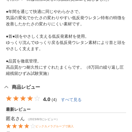
●年間を通じて快適に同じやわらかさで。
気温の変化でかたさの変わりやすい低反発ウレタン特有の特徴を
改善したかたさの変わりにくい素材です。
●首●頭をやさしく支える低反発素材を使用。
ゆっくり沈んでゆっくり戻る低反発ウレタン素材により首と頭を
やさしく支えます。
●品質を徹底管理。
高品質かつ耐久性にすぐれたまくらです。（8万回の繰り返し圧
縮残留ひずみ試験実施）
商品レビュー
4.0
(
4
)
すべて見る
最新レビュー
匿名
さん
（2023/8/3にレビュー）
ビックカメラグループで購入