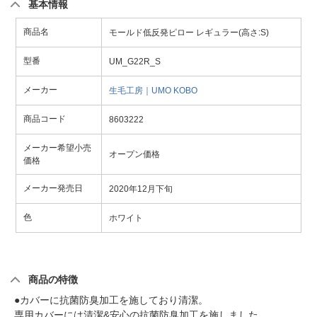
基本情報
商品名
モールド低反発ピロー レギュラー(高さ:S)
型番
UM_G22R_S
メーカー
生毛工房｜UMO KOBO
商品コード
8603222
メーカー希望小売
オープン価格
価格
メーカー発売日
2020年12月下旬
色
ホワイト
商品の特徴
●カバーに抗菌防臭加工を施しており清潔。
専用カバーには清潔&安心の抗菌防臭加工を施しました。