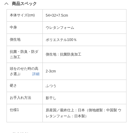
商品スペック
本体サイズ(cm)
54×32×7.5cm
中身
ウレタンフォーム
側生地
ポリエステル100％
抗菌・防臭・防ダ
側生地：抗菌防臭加工
ニ加工
頭をのせた時の高
2-3cm
さ選ぶ
詳細
硬さ
ふつう
お手入れ方法
影干し
仕様1
原産国／最終仕上：日本（側地縫製：中国製 ウ
レタンフォーム：日本製）