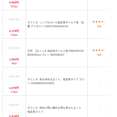
9,990円
500pt
モリシタ
シンプルホーム低反発モールド枕 抗
5
菌 アイボリー 100074200440119
4.0
2,178円
109pt
大宗
【まくら】低反発モールド枕 DSM-SP242
約35x55cm グレー 962596/GY
4.0
1,980円
99pt
モリシタ
首を休めるまくら 低反発タイプ グレ
(
-
ー 100089000410020
4,378円
219pt
モリシタ
仰向け寝と横向き寝を考えたまくら
-
低反発タイプ
5,478円