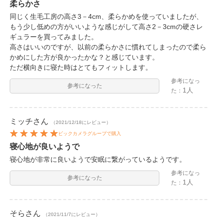
柔らかさ
同じく生毛工房の高さ3－4cm、柔らかめを使っていましたが、
もう少し低めの方がいいような感じがして高さ2－3cmの硬さレ
ギュラーを買ってみました。
高さはいいのですが、以前の柔らかさに慣れてしまったので柔ら
かめにした方が良かったかな？と感じています。
ただ横向きに寝た時はとてもフィットします。
参考になっ
参考になった
1人
た：
ミッチ
さん
（2021/12/18にレビュー）
ビックカメラグループで購入
寝心地が良いようで
寝心地が非常に良いようで安眠に繋がっているようです。
参考になっ
参考になった
1人
た：
そら
さん
（2021/11/7にレビュー）