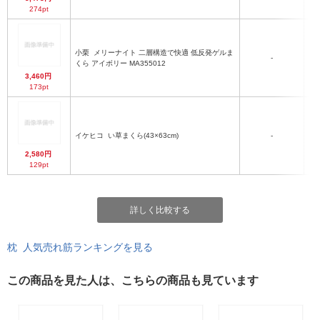
274pt
小栗
メリーナイト 二層構造で快適 低反発ゲルま
-
くら アイボリー MA355012
30
3,460円
173pt
イケヒコ
い草まくら(43×63cm)
-
2,580円
129pt
詳しく比較する
枕 人気売れ筋ランキングを見る
この商品を見た人は、こちらの商品も見ています