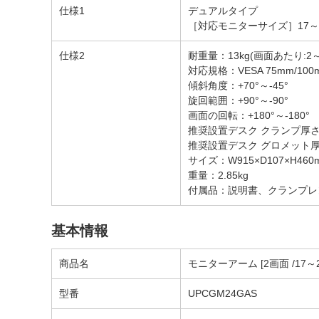
仕様1
デュアルタイプ
［対応モニターサイズ］17～
仕様2
耐重量：13kg(画面あたり:2～
対応規格：VESA 75mm/100
傾斜角度：+70°～-45°
旋回範囲：+90°～-90°
画面の回転：+180°～-180°
推奨設置デスク クランプ厚さ
推奨設置デスク グロメット厚
サイズ：W915×D107×H
重量：2.85kg
付属品：説明書、クランプレ
基本情報
商品名
モニターアーム [2画面 /17～2
型番
UPCGM24GAS