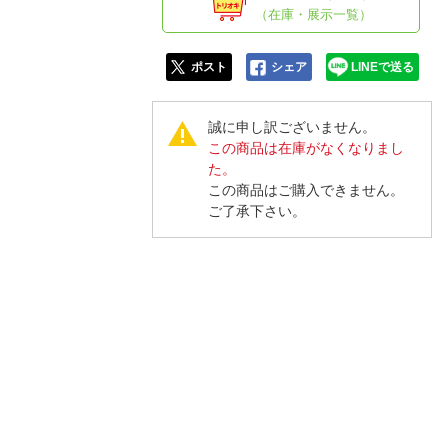
人窓口
（在庫・展示一覧）
R情報
ポスト
シェア
LINEで送る
誠に申し訳ございません。
この商品は在庫がなくなりまし
nglish / 中文
た。
この商品はご購入できません。
ご了承下さい。