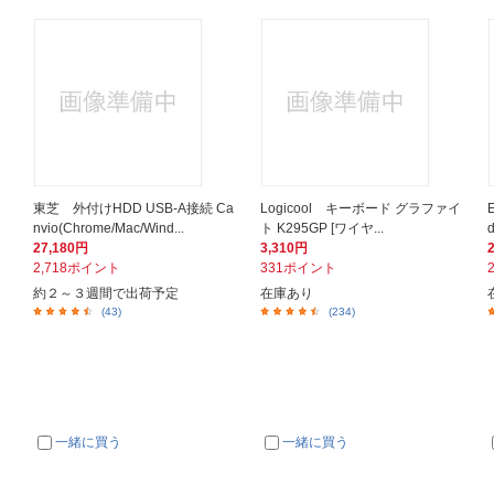
東芝 外付けHDD USB-A接続 Ca
Logicool キーボード グラファイ
nvio(Chrome/Mac/Wind...
ト K295GP [ワイヤ...
27,180円
3,310円
2,718ポイント
331ポイント
約２～３週間で出荷予定
在庫あり
(43)
(234)
一緒に買う
一緒に買う