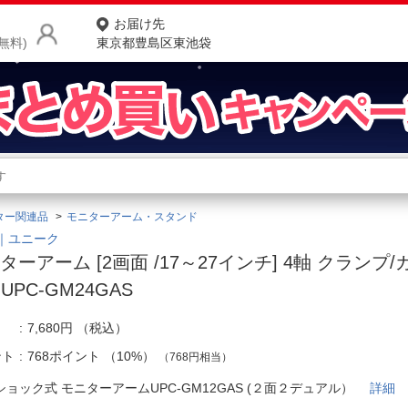
お届け先
無料)
東京都豊島区東池袋
商品をさがす
ランキングからさがす
ネ
ター関連品
モニターアーム・スタンド
カテゴリ一覧からさがす
ポ
Q｜ユニーク
ターアーム [2画面 /17～27インチ] 4軸 クランプ/
店
 UPC-GM24GAS
お
7,680円
（税込）
お客様サポート
ント
768ポイント
（
10%
）
（768円相当）
ご利用ガイド
ショック式 モニターアームUPC-GM12GAS (２面２デュアル）
詳細