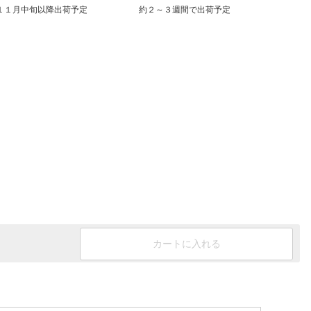
１１月中旬以降出荷予定
約２～３週間で出荷予定
在庫あ
カートに入れる