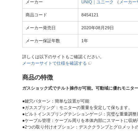
メーカー
UNIQ｜ユニーク
（
メーカー
商品コード
8454121
メーカー発売日
2020年08月29日
メーカー保証年数
1年
詳しくは以下のサイトもご確認ください。
メーカーサイトで仕様を確認する
商品の特徴
ガスショック式でチルト操作が可能。可動域に優れモニタ
●鍵穴パターン：簡単な設置が可能
●ガススプリング：モニターの重量を安定して保ちます。
●ビルトインスプリングテンションゲージ：完璧な重量調整
●ケーブル管理：ケーブル周りを本体内部にスマートに収納
●2つの取り付けオプション：デスククランプとグロメット