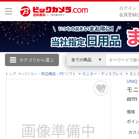
ログイン
会員登録(
こんにちは
カテゴリから選ぶ
全ての商品
ログイン
トップ
パソコン・周辺機器・PCソフト
モニター・ディスプレイ
モニ
UNI
モニ
新規会員登録
arm
会員メニュー
価格
ポイ
お買いもの履歴
ガス
閲覧履歴