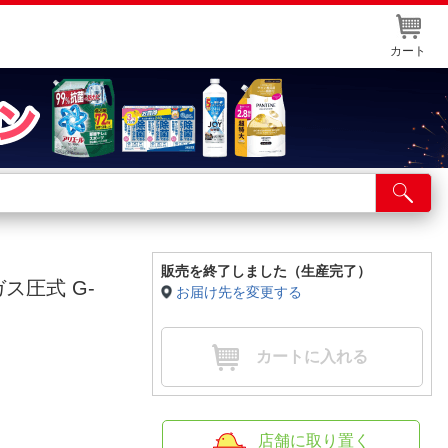
カート
店舗サービス
ット取り置き
イントカードWEB登録
販売を終了しました（生産完了）
ガス圧式 G-
お届け先を変更する
舗情報・店舗一覧
取り寄せ品入荷状況照会
カートに入れる
店舗に取り置く