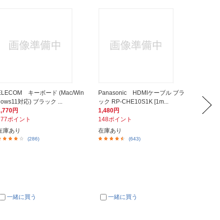
ELECOM キーボード (Mac/Win
Panasonic HDMIケーブル ブラ
BUFF
dows11対応) ブラック ...
ック RP-CHE10S1K [1m...
続 ブラッ
2,770円
1,480円
32,80
277ポイント
148ポイント
3,28
在庫あり
在庫あり
在庫あ
(286)
(643)
一緒に買う
一緒に買う
一