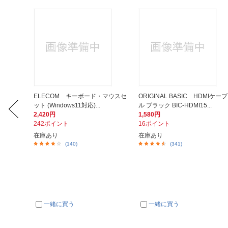
DBUZG0
ELECOM キーボード・マウスセ
ORIGINAL BASIC HDMIケーブ
US...
ット (Windows11対応)...
ル ブラック BIC-HDMI15...
2,420円
1,580円
242ポイント
16ポイント
在庫あり
在庫あり
(140)
(341)
一緒に買う
一緒に買う