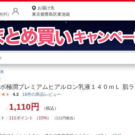
お届け先
無料)
東京都豊島区東池袋
商品をさがす
ランキングからさがす
ネ
液
カテゴリ一覧からさがす
ポ
ボ
ボ極潤プレミアムヒアルロン乳液１４０ｍＬ 肌ラ
店
4.3
16
件の商品レビュー
お
1,110円
（税込）
お客様サポート
ント
111ポイント
（
10%
）
（111円相当）
ご利用ガイド