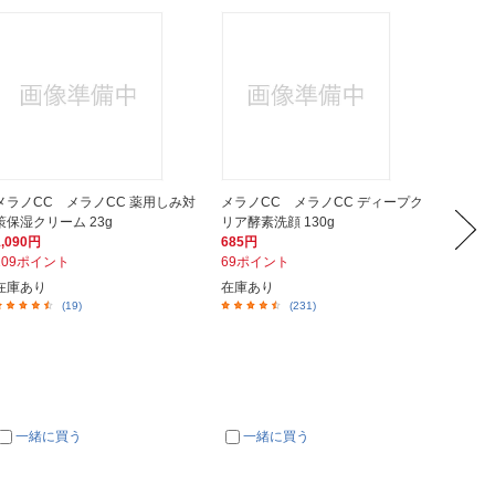
メラノCC メラノCC 薬用しみ対
メラノCC メラノCC ディープク
KOSE 
策保湿クリーム 23g
リア酵素洗顔 130g
（ソフテ
1,090円
685円
728円
109ポイント
69ポイント
73ポイ
在庫あり
在庫あり
在庫あ
(19)
(231)
一緒に買う
一緒に買う
一