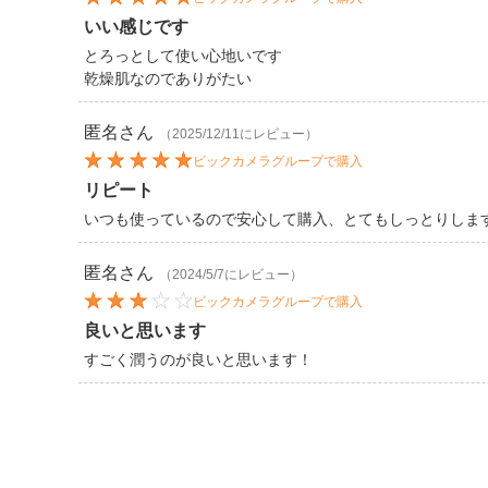
いい感じです
とろっとして使い心地いです
乾燥肌なのでありがたい
匿名
さん
（2025/12/11にレビュー）
ビックカメラグループで購入
リピート
いつも使っているので安心して購入、とてもしっとりしま
匿名
さん
（2024/5/7にレビュー）
ビックカメラグループで購入
良いと思います
すごく潤うのが良いと思います！