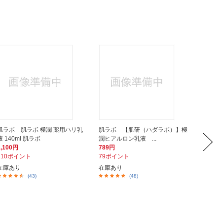
肌ラボ 肌ラボ 極潤 薬用ハリ乳
肌ラボ 【肌研（ハダラボ）】極
肌ラボ
液 140ml 肌ラボ
潤ヒアルロン乳液 ...
洗顔 詰
1,100円
789円
603円
110ポイント
79ポイント
61ポイ
在庫あり
在庫あり
在庫あ
(43)
(48)