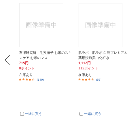
ディケア
石澤研究所 毛穴撫子 お米のスキ
肌ラボ 肌ラボ 白潤プレミアム
ンケア お米のマス...
薬用浸透美白化粧水...
715円
1,112円
8ポイント
112ポイント
在庫あり
在庫あり
(149)
(56)
一緒に買う
一緒に買う