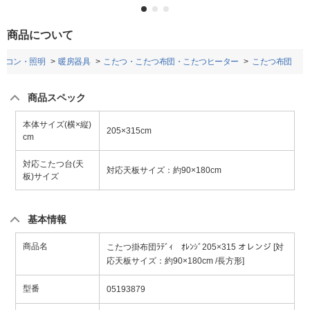
商品について
アコン・照明
暖房器具
こたつ・こたつ布団・こたつヒーター
こたつ布団
商品スペック
本体サイズ(横×縦)
205×315cm
cm
対応こたつ台(天
対応天板サイズ：約90×180cm
板)サイズ
基本情報
商品名
こたつ掛布団ﾗﾃﾞｨ ｵﾚﾝｼﾞ205×315 オレンジ [対
応天板サイズ：約90×180cm /長方形]
型番
05193879