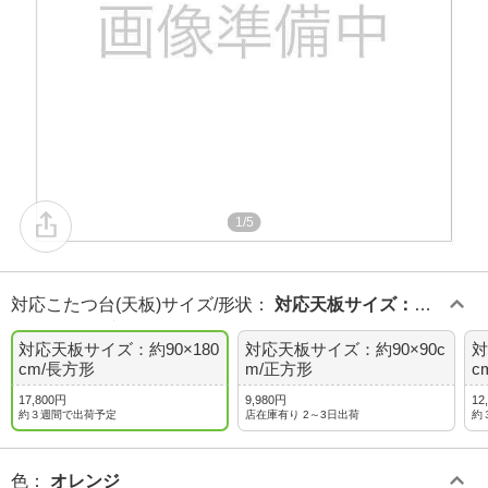
1/5
対応こたつ台(天板)サイズ/形状
：
対応天板サイズ：約9
0×180cm/長方形
対応天板サイズ：約90×180
対応天板サイズ：約90×90c
対
cm/長方形
m/正方形
c
17,800円
9,980円
12
約３週間で出荷予定
店在庫有り 2～3日出荷
約
色
：
オレンジ