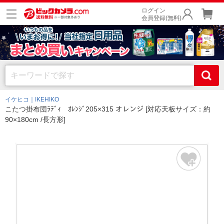
ログイン
会員登録(無料)
イケヒコ｜IKEHIKO
こたつ掛布団ﾗﾃﾞｨ ｵﾚﾝｼﾞ205×315 オレンジ [対応天板サイズ：約
90×180cm /長方形]