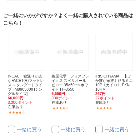
ご一緒にいかがですか？よく一緒に購入されている商品は
こちら！
INOAC 寝返りが楽
篠原化学 フォスフレ
IRIS OHYAMA 【ぽ
なFACET(R)マットレ
イクス スペリオール
かぽか家族】貼るミニ
ス スタンダードタイ
ピロー 35×50cm ホワ
10P〔カイロ〕 PKN-
プ FM8905000 [シン
イト FF-3550
10HM
グルサイズ]
6,600円
267円
66,000円
330ポイント
27ポイント
3,300ポイント
在庫あり
在庫あり
在庫あり
(1)
(78)
(1)
一緒に買う
一緒に買う
一緒に買う