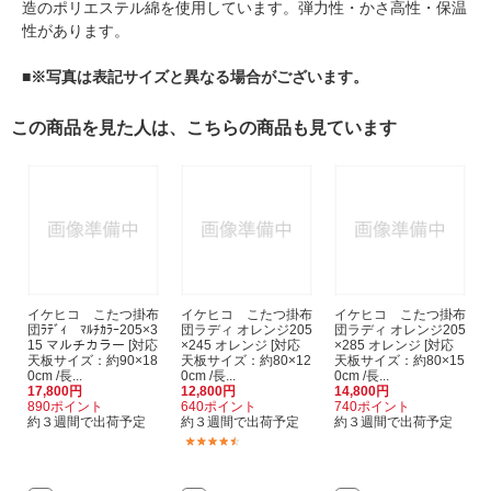
造のポリエステル綿を使用しています。弾力性・かさ高性・保温
性があります。
■※写真は表記サイズと異なる場合がございます。
この商品を見た人は、こちらの商品も見ています
イケヒコ こたつ掛布
イケヒコ こたつ掛布
イケヒコ こたつ掛布
団ﾗﾃﾞｨ ﾏﾙﾁｶﾗｰ205×3
団ラディ オレンジ205
団ラディ オレンジ205
15 マルチカラー [対応
×245 オレンジ [対応
×285 オレンジ [対応
天板サイズ：約90×18
天板サイズ：約80×12
天板サイズ：約80×15
0cm /長...
0cm /長...
0cm /長...
17,800円
12,800円
14,800円
890ポイント
640ポイント
740ポイント
約３週間で出荷予定
約３週間で出荷予定
約３週間で出荷予定
(2)