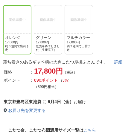
オレンジ
グリーン
マルチカラー
17,800円
17,800円
17,800円
約３週間で出荷予
販売を終了しまし
約３週間で出荷予
定
た（生産完了）
定
落ち着きのあるギャベ柄の大判こたつ厚掛ふとんです。
詳細
17,800円
価格
（税込）
ポイント
890ポイント
（
5%
）
（890円相当）
東京都豊島区東池袋
に
9月4日（金）
お届け
お届け先を変更する
こたつ台、こたつ布団適用サイズ一覧は
こちら