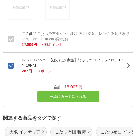
こたつ掛布団ﾗﾃﾞｨ ｵﾚﾝｼﾞ205×315 オレンジ [対応天板サ
イズ：約90×180cm /長方形]
17,800円
890ポイント
IRIS OHYAMA 【ぽかぽか家族】貼るミニ 10P〔カイロ〕 PK
N-10HM
267円
27ポイント
18,067
合計
円
一緒にカートに入れる
関連する商品をタグで探す
天板 インテリア
こたつ布団 暖房
こたつ布団 イン