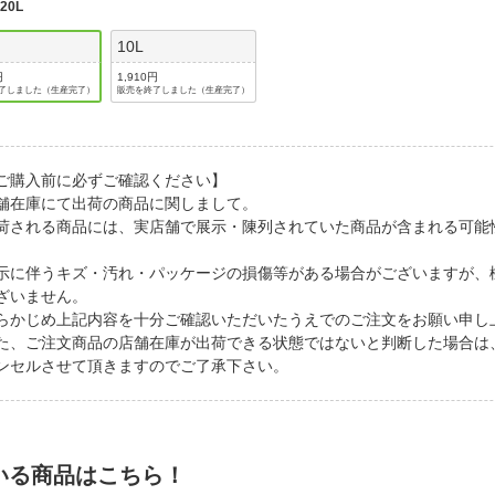
法
:
20L
よくある質問・お問合せ
I
10L
ご利用規約
円
1,910円
了しました（生産完了）
販売を終了しました（生産完了）
E
ご購入前に必ずご確認ください】
舗在庫にて出荷の商品に関しまして。
荷される商品には、実店舗で展示・陳列されていた商品が含まれる可能
。
示に伴うキズ・汚れ・パッケージの損傷等がある場合がございますが、
ざいません。
らかじめ上記内容を十分ご確認いただいたうえでのご注文をお願い申し
た、ご注文商品の店舗在庫が出荷できる状態ではないと判断した場合は
ンセルさせて頂きますのでご了承下さい。
いる商品はこちら！