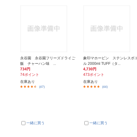
永谷園 永谷園フリーズドライご
象印マホービン ステンレスボ
飯 チャーハン味 ...
ル 2000ml TUFF（タ...
734円
4,730円
74ポイント
473ポイント
在庫あり
在庫あり
(47)
(44)
一緒に買う
一緒に買う