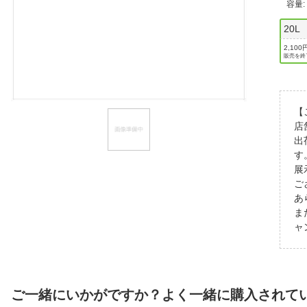
容量
ほしいもの
20L
お知らせ
2,100
販売を終
【
店
出
す
展
ご
あ
ま
ャ
ご一緒にいかがですか？よく一緒に購入されて