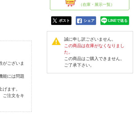
人窓口
（在庫・展示一覧）
R情報
ポスト
シェア
LINEで送る
誠に申し訳ございません。
この商品は在庫がなくなりまし
nglish / 中文
た。
この商品はご購入できません。
性がございま
ご了承下さい。
機能には問題
上げます。
、ご注文をキ