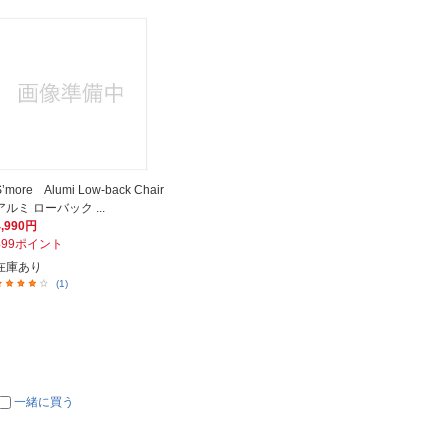
S’more Alumi Low-back Chair
アルミ ローバック ...
4,990円
499ポイント
在庫あり
(1)
一緒に買う