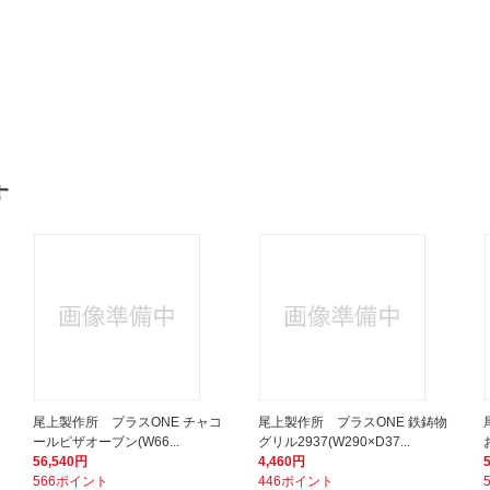
す
尾上製作所 プラスONE チャコ
尾上製作所 プラスONE 鉄鋳物
ールピザオーブン(W66...
グリル2937(W290×D37...
56,540円
4,460円
566ポイント
446ポイント