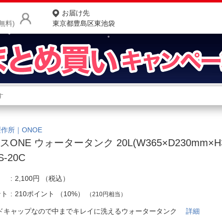
お届け先
無料)
東京都豊島区東池袋
商品をさがす
ランキングからさがす
ネ
カテゴリ一覧からさがす
ポ
作所｜ONOE
スONE ウォータータンク 20L(W365×D230mm×H
店
-20C
お
2,100円
（税込）
お客様サポート
ント
210ポイント
（
10%
）
（210円相当）
ご利用ガイド
ドキャップなので中までキレイに洗えるウォータータンク
詳細