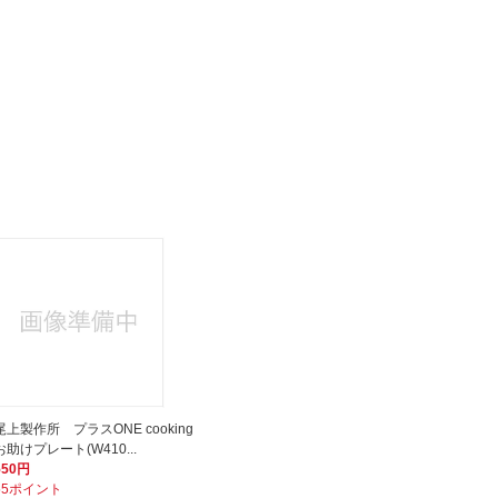
尾上製作所 プラスONE cooking
お助けプレート(W410...
550円
55ポイント