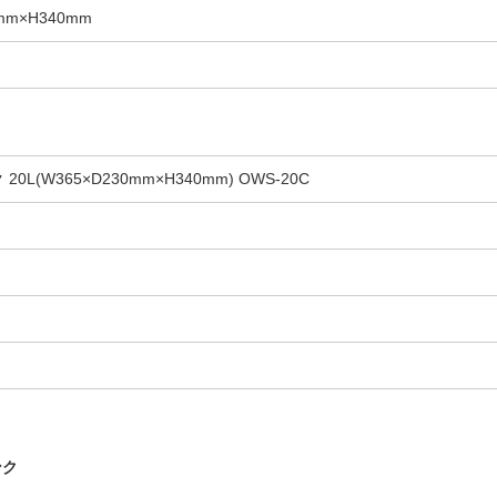
m×H340mm
L(W365×D230mm×H340mm) OWS-20C
ンク