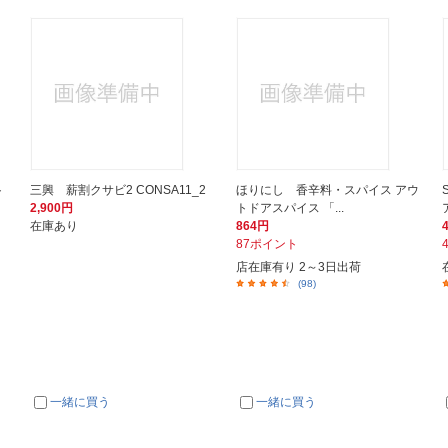
ト
三興 薪割クサビ2 CONSA11_2
ほりにし 香辛料・スパイス アウ
2,900円
トドアスパイス 「...
在庫あり
864円
87ポイント
店在庫有り 2～3日出荷
(98)
一緒に買う
一緒に買う