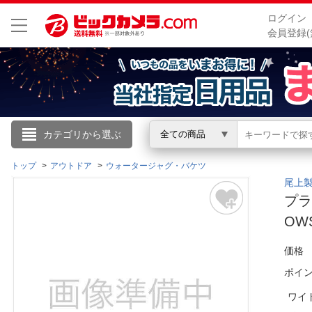
ログイン
会員登録(
こんにちは
カテゴリから選ぶ
全ての商品
ログイン
トップ
アウトドア
ウォータージャグ・バケツ
尾上製
プラ
新規会員登録
OWS
会員メニュー
価格
ポイ
お買いもの履歴
ワイ
閲覧履歴