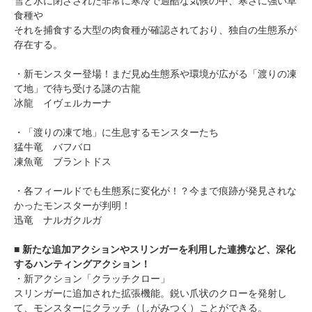
雪と氷に閉ざされた非常に寒冷で過酷な気候の中、寒さに強い草
食種や
それを捕食する大型の肉食種が確認されており、独自の生態系が
存在する。
・新モンスター登場！まだ見ぬ生態系や環境が広がる「渡りの凍
て地」で待ち受ける謎の古龍
冰龍 イヴェルカーナ
・「渡りの凍て地」に生息するモンスターたち
猛牛竜 バフバロ
凍魚竜 ブラントドス
・各フィールドでも生態系に変化が！？今まで痕跡が発見されな
かったモンスターが判明！
迅竜 ナルガクルガ
■ 新たな追加アクションやスリンガーを利用した連携など、深化
するハンティングアクション！
・新アクション「クラッチクロー」
スリンガーに追加された拡張機能。鋭い爪状のクローを発射し
て、モンスターにクラッチ（しがみつく）ことができる。