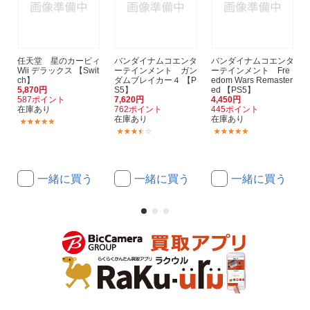
任天堂 星のカービィ
バンダイナムコエンタ
バンダイナムコエンタ
Wii デラックス 【Swit
ーテインメント ガン
ーテインメント Fre
ch】
ダムブレイカー４ 【P
edom Wars Remaster
5,870円
S5】
ed 【PS5】
587ポイント
7,620円
4,450円
在庫あり
762ポイント
445ポイント
在庫あり
在庫あり
(202)
(9)
(2)
一緒に買う
一緒に買う
一緒に買う