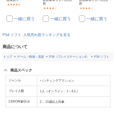
在庫あり
店在庫有り 2～3日出
店在庫有り 2～3日出
荷
荷
(14)
(10)
(2)
一緒に買う
一緒に買う
一緒に買う
PS4 ソフト 人気売れ筋ランキングを見る
商品について
トップ
ゲーム・映画・音楽
PS4（プレイステーション4）
PS4 ソフト
商品スペック
ジャンル
ハンティングアクション
プレイ人数
1人（オンライン：1～4人）
CERO年齢区分
C：15歳以上対象