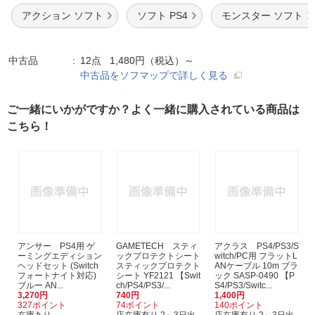
アクション ソフト
ソフト PS4
モンスター ソフト
中古品
12点 1,480円（税込）～
中古品をソフマップで詳しく見る
ご一緒にいかがですか？よく一緒に購入されている商品は
こちら！
アンサー PS4用 ゲ
GAMETECH スティ
アクラス PS4/PS3/S
ーミングエディション
ックプロテクトシート
witch/PC用 フラットL
ヘッドセット (Switch
スティックプロテクト
ANケーブル 10m ブラ
フォートナイト対応)
シート YF2121 【Swit
ック SASP-0490 【P
ブルー AN...
ch/PS4/PS3/...
S4/PS3/Switc...
3,270円
740円
1,400円
327ポイント
74ポイント
140ポイント