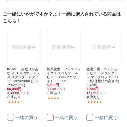
ご一緒にいかがですか？よく一緒に購入されている商品は
こちら！
INOAC 寝返りが楽
篠原化学 フォスフレ
生毛工房 ホテルモー
なFACET(R)マットレ
イクス スペリオール
ドピロー スタンダー
ス スタンダードタイ
ピロー 35×50cm ホワ
ド マイクロファイバ
プ FM8905000 [シン
イト FF-3550
ー枕(使用時の高さ:約
グルサイズ]
6,600円
3-4cm)
66,000円
330ポイント
3,280円
3,300ポイント
在庫あり
164ポイント
在庫あり
在庫あり
(1)
(1)
(164)
一緒に買う
一緒に買う
一緒に買う