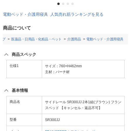
電動ベッド・介護用寝具 人気売れ筋ランキングを見る
商品について
ップ
医薬品・日用品・化粧品・ペット
介護用品
電動ベッド・介護用寝具
商品スペック
仕様1
サイズ：760×H462mm
主材：パーチ材
基本情報
商品名
サイドレール SR300JJ 2本1組(ブラウン) フラン
スベッド 【キャンセル・返品不可】
型番
SR300JJ