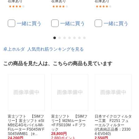
在庫あり
在庫あり
在庫あり
(53)
(7)
(33)
一緒に買う
一緒に買う
一緒に買う
卓上ホルダ 人気売れ筋ランキングを見る
この商品を見た人は、こちらの商品も見ています
富士ソフト 【SIMフ
富士ソフト 【SIMフ
日本マイクロフィルタ
リー】富士ソフト eSI
リー】M2Mルーター
ー工業 F2251 フュ
M対応4GモバイルWi-
+F FS010M ＋F ブラ
ーエルフィルター
Fiルーター FS045W F
ック
(代表純正品番：2330
S045WMB1 ［e...
28,800円
4-EV040)
24,200円
2,880ポイント
2,550円