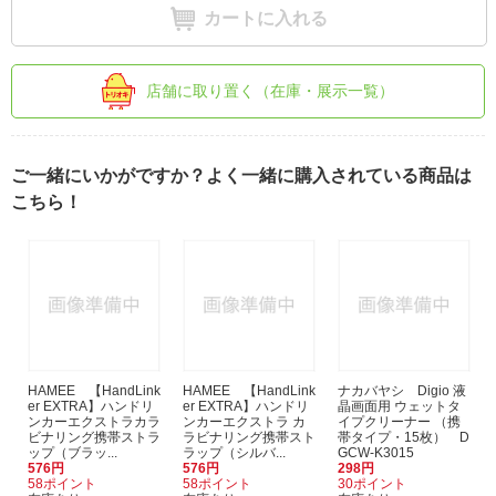
カートに入れる
店舗に取り置く（在庫・展示一覧）
ご一緒にいかがですか？よく一緒に購入されている商品は
こちら！
HAMEE 【HandLink
HAMEE 【HandLink
ナカバヤシ Digio 液
er EXTRA】ハンドリ
er EXTRA】ハンドリ
晶画面用 ウェットタ
ンカーエクストラカラ
ンカーエクストラ カ
イプクリーナー （携
ビナリング携帯ストラ
ラビナリング携帯スト
帯タイプ・15枚） D
ップ（ブラッ...
ラップ（シルバ...
GCW-K3015
576円
576円
298円
58ポイント
58ポイント
30ポイント