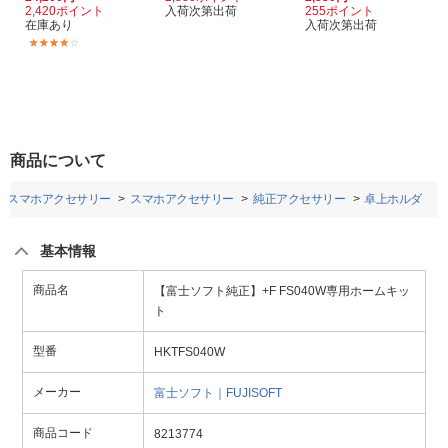
2,420ポイント
入荷次第出荷
255ポイント
在庫あり
入荷次第出荷
(1)
商品について
・スマホアクセサリー
スマホアクセサリー
純正アクセサリー
卓上ホルダ
基本情報
商品名
【富士ソフト純正】+F FS040W専用ホームキッ
ト
型番
HKTFS040W
メーカー
富士ソフト｜FUJISOFT
商品コード
8213774