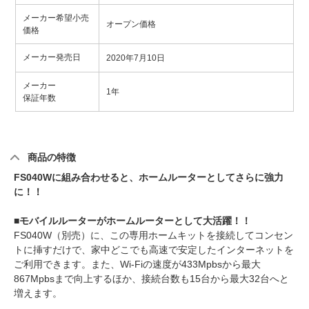
メーカー希望小売
オープン価格
価格
メーカー発売日
2020年7月10日
メーカー
1年
保証年数
商品の特徴
FS040Wに組み合わせると、ホームルーターとしてさらに強力
に！！
■モバイルルーターがホームルーターとして大活躍！！
FS040W（別売）に、この専用ホームキットを接続してコンセン
トに挿すだけで、家中どこでも高速で安定したインターネットを
ご利用できます。また、Wi-Fiの速度が433Mpbsから最大
867Mpbsまで向上するほか、接続台数も15台から最大32台へと
増えます。