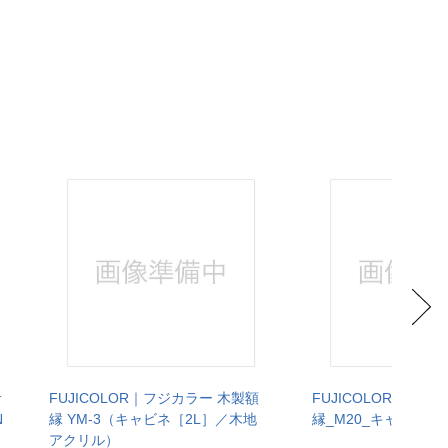
サ
FUJICOLOR｜フジカラー 木製額
FUJICOLOR｜フジ
N
縁 YM-3（キャビネ［2L］／木地
縁_M20_キャビネ（
アクリル）