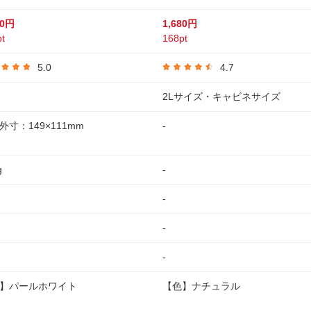
00円
1,680円
t
168pt
5.0
4.7
2Lサイズ・キャビネサイズ
外寸：149×111mm
-
g
-
-
-
-
】パールホワイト
【色】ナチュラル