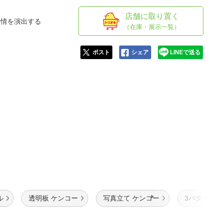
人窓口
店舗に取り置く
R情報
表情を演出する
（在庫・展示一覧）
ポスト
シェア
LINEで送る
nglish / 中文
ル
透明板 ケンコー
写真立て ケンコー
3パターン