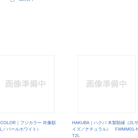
JICOLOR｜フジカラー 肖像額
HAKUBA｜ハクバ 木製額縁（2L
L／パールホワイト）
イズ／ナチュラル） FWMM01-
T2L