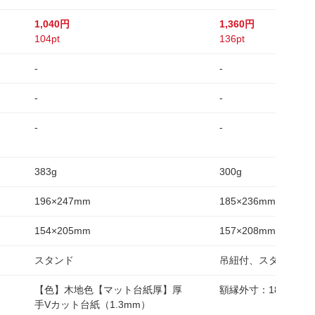
1,040円
1,360円
104pt
136pt
-
-
-
-
-
-
383g
300g
196×247mm
185×236mm
154×205mm
157×208mm
スタンド
吊紐付、スタンド付
【色】木地色【マット台紙厚】厚
額縁外寸：185×236
手Vカット台紙（1.3mm）