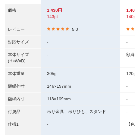
価格
1,430円
1,4
143pt
140p
レビュー
5.0
対応サイズ
-
-
本体サイズ
-
額縁
(H×W×D)
本体重量
305g
120
額縁外寸
146×197mm
-
額縁内寸
118×169mm
-
付属品
吊り金具、吊りひも、スタンド
-
仕様1
-
【色