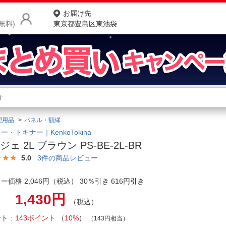
お届け先
無料)
東京都豊島区東池袋
商品をさがす
ランキングからさがす
ネ
理用品
パネル・額縁
カテゴリ一覧からさがす
ポ
ー・トキナー｜KenkoTokina
ジェ 2L ブラウン PS-BE-2L-BR
店
5.0
3
件の商品レビュー
お
ー価格 2,046円（税込） 30％引き 616円引き
お客様サポート
1,430円
（税込）
ご利用ガイド
ント
143ポイント
（
10%
）
（143円相当）