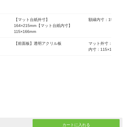
【マット台紙外寸】
額縁内寸：157×208
164×215mm【マット台紙内寸】
115×166mm
【前面板】透明アクリル板
マット外寸：165×2
内寸：115×166mm
カートに入れる