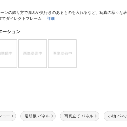
法
よくある質問・お問合せ
I
ターンの飾り方で厚みや奥行きのあるものを入れるなど、写真の様々な
ご利用規約
立てダイレクトフレーム
詳細
エーション
E
ンコー
透明板 パネル
写真立て パネル
小物 パネ