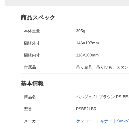
商品スペック
本体重量
305g
額縁外寸
146×197mm
額縁内寸
118×169mm
付属品
吊り金具、吊りひも、スタン
基本情報
商品名
ベルジェ 2L ブラウン PS-BE-
型番
PSBE2LBR
メーカー
ケンコー・トキナー｜KenkoTo