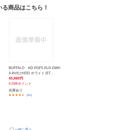
いる商品はこちら！
］
BUFFALO HD-PGF5.0U3-GWH
A 外付けHDD ホワイト [5T...
45,980円
4,598ポイント
在庫あり
(64)
一緒に買う