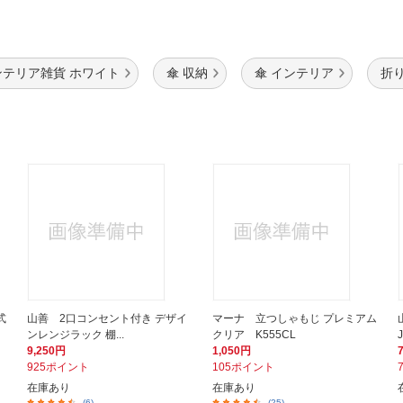
ンテリア雑貨 ホワイト
傘 収納
傘 インテリア
折
式
山善 2口コンセント付き デザイ
マーナ 立つしゃもじ プレミアム
ンレンジラック 棚...
クリア K555CL
9,250円
1,050円
925ポイント
105ポイント
在庫あり
在庫あり
(6)
(25)