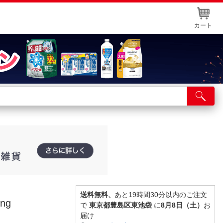
カート
店舗サービス
ット取り置き
イントカードWEB登録
舗情報・店舗一覧
取り寄せ品入荷状況照会
送料無料、
あと19時間30分以内のご注文
ng
で
東京都豊島区東池袋
に
8月8日（土）
お
届け