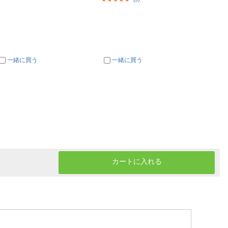
一緒に買う
一緒に買う
一
カートに入れる