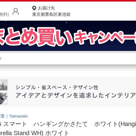
お届け先
無料)
東京都豊島区東池袋
商品をさがす
ランキングからさがす
ネ
カテゴリ一覧からさがす
ポ
店
お
お客様サポート
業｜Yamazaki
96 スマート ハンギングかさたて ホワイト(Hangi
ご利用ガイド
rella Stand WH) ホワイト