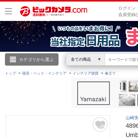
ログイン
会員登録(
こんにちは
カテゴリから選ぶ
全ての商品
ログイン
トップ
寝具・ベッド・インテリア
インテリア雑貨
傘立て
新規会員登録
会員メニュー
山崎実
お買いもの履歴
48
閲覧履歴
Umb