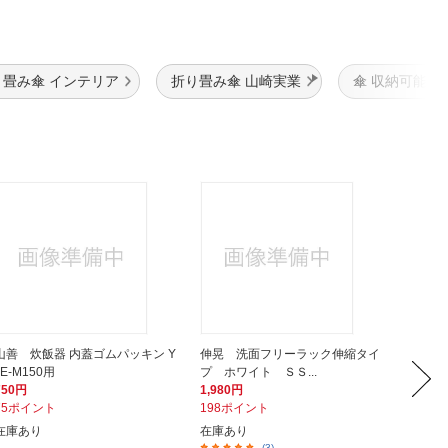
り畳み傘 インテリア
折り畳み傘 山崎実業
傘 収納可能
山善 炊飯器 内蓋ゴムパッキン Y
伸晃 洗面フリーラック伸縮タイ
サーモ
JE-M150用
プ ホワイト ＳＳ...
ベビーピン
750円
1,980円
3,390
75ポイント
198ポイント
339ポ
在庫あり
在庫あり
次回入
(3)