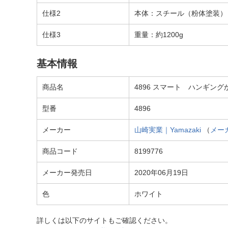
仕様2
本体：スチール（粉体塗装）
仕様3
重量：約1200g
基本情報
商品名
4896 スマート ハンギングかさた
型番
4896
メーカー
山崎実業｜Yamazaki
（
メー
商品コード
8199776
メーカー発売日
2020年06月19日
色
ホワイト
詳しくは以下のサイトもご確認ください。