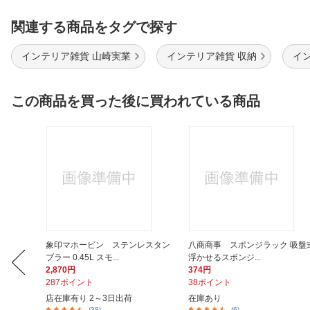
関連する商品をタグで探す
インテリア雑貨 山崎実業
インテリア雑貨 収納
イ
この商品を買った後に買われている商品
ヤルブルー
象印マホービン ステンレスタン
八商商事 スポンジラック 吸盤
ブラー 0.45L スモ...
浮かせるスポンジ...
2,870円
374円
287ポイント
38ポイント
店在庫有り 2～3日出荷
在庫あり
(38)
(6)