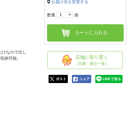
人窓口
お届け先を変更する
R情報
数量
個
カートに入れる
nglish / 中文
だけなので出し
店舗に取り置く
8本収納可能。
（在庫・展示一覧）
ポスト
シェア
LINEで送る