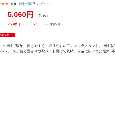
法
よくある質問・お問合せ
4.8
5
件の商品レビュー
I
5,060円
ご利用規約
（税込）
ント
253ポイント
（
5%
）
（253円相当）
E
引っ掛けて収納。掛けやすく、取りやすいアンブレラスタンド。掛ける
がスムーズ。折り畳み傘や靴ベラも掛けて収納。前後に掛ければ最大