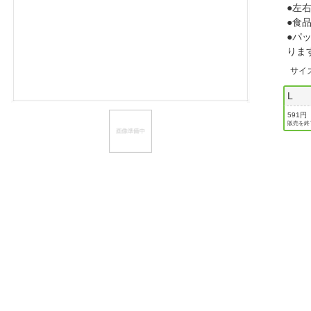
●左
ほしいもの
●食
●パ
お知らせ
り
サイ
L
591円
販売を終