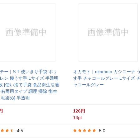
テー｜S.T 使いきり手袋 ポリ
オカモト｜okamoto カシニーナ 
レン 極うす手 Lサイズ 半透明
す手 チャコールグレー Lサイズ 
0枚 [使い捨て手袋 食品衛生法適
ャコールグレー
左右両用タイプ 調理 掃除 衛生
 毛染め] 半透明
円
126円
13pt
4.5
5.0