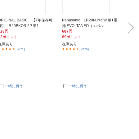
ORIGINAL BASIC 【7年保存可
Panasonic LR20NJ/4SW 単1電
アネック
能】 LR20BKOS-2P 単1...
池 EVOLTANEO（エボル...
イトマン
428円
687円
821円
43ポイント
69ポイント
83ポイ
在庫あり
在庫あり
在庫あ
(671)
(276)
一緒に買う
一緒に買う
一