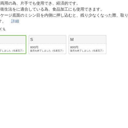
法
右両用の為、片手でも使用でき、経済的です。
よくある質問・お問合せ
品衛生法をに適合している為、食品加工にも使用できます。
I
ご利用規約
ッケージ底面のミシン目を内側に押し込むと、残り少なくなった際、取
ます。
詳細
ズ
:
L
S
M
E
800円
800円
了しました（生産完了）
販売を終了しました（生産完了）
販売を終了しました（生産完了）