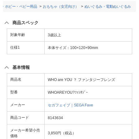
ゃ・ホビー・ベビー用品
おもちゃ（女児向け）
ぬいぐるみ・電動ぬいぐるみ
商品スペック
対象年齢
3歳以上
仕様1
本体サイズ：100×120×90mm
基本情報
商品名
WHO are YOU ？ ファンタジーフレンズ
型番
WHOAREYOU?ﾌｧﾝﾀｼﾞｰ
メーカー
セガフェイブ｜SEGA Fave
商品コード
8143634
メーカー希望小売
3,850円（税込）
価格