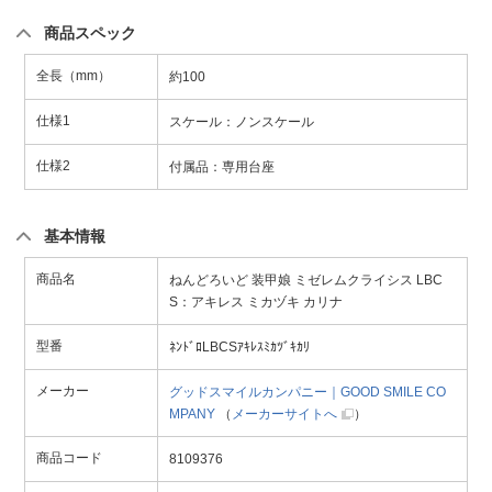
商品スペック
全長（mm）
約100
仕様1
スケール：ノンスケール
仕様2
付属品：専用台座
基本情報
商品名
ねんどろいど 装甲娘 ミゼレムクライシス LBC
S：アキレス ミカヅキ カリナ
型番
ﾈﾝﾄﾞﾛLBCSｱｷﾚｽﾐｶﾂﾞｷｶﾘ
メーカー
グッドスマイルカンパニー｜GOOD SMILE CO
MPANY
（
メーカーサイトへ
）
商品コード
8109376