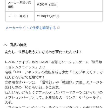
メーカー希望小売
6,500円（税込）
価格
メーカー発売日
2020年12月23日
メーカーサイトで仕様を確認する
商品の特徴
あたし、世界を救う力になるのが夢だったんです！
レベルファイブ×DMM GAMESが贈るソーシャルゲーム『装甲娘
ミゼレムクライシス』より、
名機「LBX：アキレス」の意匠を駆る少女「ミカヅキ カリナ」が
ねんどろいどで登場です！
交換用表情パーツは、「通常顔」や「戦闘顔」の他、ダメージを
受けた際の「恥じらい顔」をご用意。
ねんどろいどらしくデフォルメしたパワードスーツにぴったりの
オプションパーツとして、お馴染みの「ランス」や「シールド」
の他、
「アタックファンクション：ライトニングランス」を再現可能な