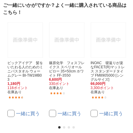
ご一緒にいかがですか？よく一緒に購入されている商品は
こちら！
ビックアイデア 髪を
篠原化学 フォスフレ
INOAC 寝返りが楽
いたわる人のためのミ
イクス スペリオール
なFACET(R)マットレ
ニバスタオル ウォー
ピロー 35×50cm ホワ
ス スタンダードタイ
ムグレー BI-TW1MB0
イト FF-3550
プ FM8905000 [シン
3
6,600円
グルサイズ]
1,180円
330ポイント
66,000円
118ポイント
在庫あり
3,300ポイント
在庫あり
在庫あり
(1)
(31)
(1)
一緒に買う
一緒に買う
一緒に買う