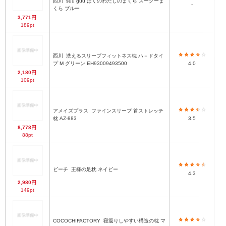
西川
suu guu ぼくのわたしのまくら スーグーま
-
くら ブルー
3,771円
189pt
西川
洗えるスリープフィットネス枕 ハ－ドタイ
プ M グリーン EH93009493500
4.0
2,180円
109pt
アメイズプラス
ファインスリープ 首ストレッチ
2
枕 AZ-883
3.5
8,778円
88pt
約
1
ビーチ
王様の足枕 ネイビー
4.3
分
2,980円
149pt
COCOCHIFACTORY
寝返りしやすい構造の枕 マ
7