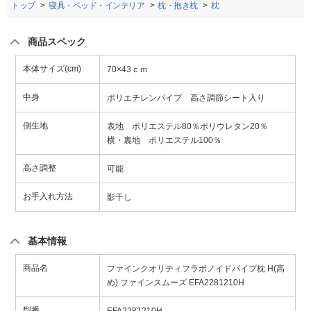
トップ
寝具・ベッド・インテリア
枕・抱き枕
枕
商品スペック
本体サイズ(cm)
70×43ｃｍ
中身
ポリエチレンパイプ 高さ調節シート入り
側生地
表地 ポリエステル80％ポリウレタン20％
横・裏地 ポリエステル100％
高さ調整
可能
お手入れ方法
影干し
基本情報
商品名
ファインクオリティフラボノイドパイプ枕 H(高
め) ファインスムーズ EFA2281210H
型番