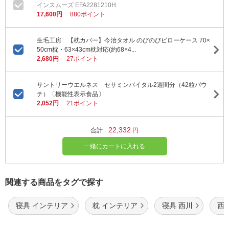
インスムーズ EFA2281210H
17,600円
880ポイント
生毛工房 【枕カバー】今治タオル のびのびピローケース 70×
50cm枕・63×43cm枕対応(約68×4...
2,680円
27ポイント
サントリーウエルネス セサミンバイタル2週間分（42粒パウ
チ）〔機能性表示食品〕
2,052円
21ポイント
22,332
合計
円
一緒にカートに入れる
関連する商品をタグで探す
寝具 インテリア
枕 インテリア
寝具 西川
西川