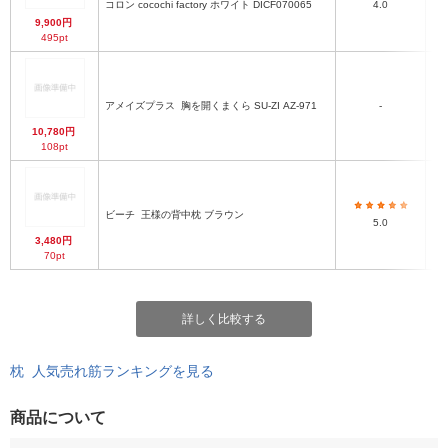
コロン cocochi factory ホワイト DICF070065
4.0
9,900円
495pt
アメイズプラス
胸を開くまくら SU-ZI AZ-971
-
7
10,780円
108pt
ビーチ
王様の背中枕 ブラウン
62
5.0
3,480円
70pt
詳しく比較する
枕 人気売れ筋ランキングを見る
商品について