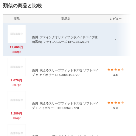
類似の商品と比較
商品
商品名
レビュー
本
西川
ファインクオリティフラボノイドパイプ枕
-
H(高め) ファインスムーズ EFA2281210H
17,600円
880pt
西川
洗えるスリープフィットネス枕 ソフトパイ
プ M アイボリー EH93009491720
4.6
2,070円
207pt
西川
洗えるスリープフィットネス枕 ソフトパイ
プ L アイボリー EH93009492720
5.0
3,280円
164pt