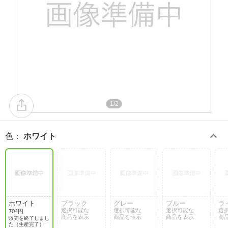
1/2
色
：
ホワイト
ホワイト
ブラック
グレー
ブルー
ラ
選択可能な
選択可能な
選択可能な
選
704円
商品を表示
商品を表示
商品を表示
商
販売を終了しまし
た（生産完了）