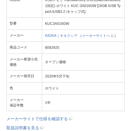
USBメモリ TransMemory U301(Mac/Windows1
1対応) ホワイト KUC-3A016GW [16GB /USB Ty
peA /USB3.2 /キャップ式]
型番
KUC3A016GW
メーカー
KIOXIA｜キオクシア
（
メーカーサイトへ
）
商品コード
8092925
メーカー希望小売
オープン価格
価格
メーカー発売日
2020年5月下旬
色
ホワイト
メーカー
1年
保証年数
メーカーサイトで仕様を確認する
取扱説明書を見る