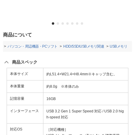
商品について
プ
パソコン・周辺機器・PCソフト
HDD/SSD/USBメモリ関連
USBメモリ
商品スペック
本体サイズ
約L51.4×W21.4×H8.4mm※キャップ含む。
本体重量
約8.0g ※本体のみ
記憶容量
16GB
インターフェース
USB 3.2 Gen 1 Super Speed 対応 / USB 2.0 hig
h-speed 対応
対応OS
［対応機種］