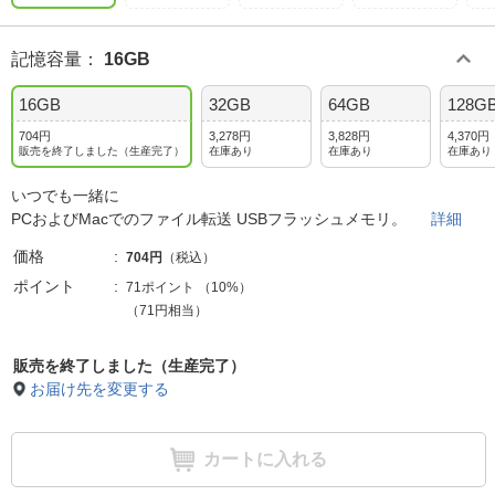
記憶容量
：
16GB
16GB
32GB
64GB
128G
704円
3,278円
3,828円
4,370円
販売を終了しました（生産完了）
在庫あり
在庫あり
在庫あり
いつでも一緒に
PCおよびMacでのファイル転送 USBフラッシュメモリ。
詳細
価格
704円
（税込）
ポイント
71ポイント
（
10%
）
（71円相当）
販売を終了しました（生産完了）
お届け先を変更する
カートに入れる