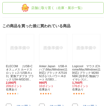
店舗に取り置く（在庫・展示一覧）
この商品を買った後に買われている商品
ELECOM ［USB-C
Anker Japan USB-A
Logicool マウス (Ch
オス→メス カードス
ハブ (Mac/Windows11
rome/Mac/Windows11
ロットｘ2 / USB-Aｘ
対応) ブラック A7516
対応) ブラック M280
3］変換アダプタ ブラ
N15 [バスパワー /4ポ
NBK [光学式 /無線(ワ
ック U3H-MSD30...
ート /USB3....
イヤレス) /...
2,090円
990円
1,760円
209ポイント
10ポイント
176ポイント
在庫あり
在庫あり
在庫あり
(5)
(64)
(51)