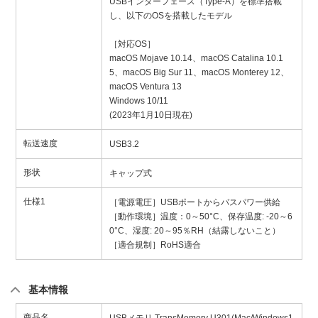
USBインターフェース（Type-A）を標準搭載
し、以下のOSを搭載したモデル
［対応OS］
macOS Mojave 10.14、macOS Catalina 10.1
5、macOS Big Sur 11、macOS Monterey 12、
macOS Ventura 13
Windows 10/11
(2023年1月10日現在)
転送速度
USB3.2
形状
キャップ式
仕様1
［電源電圧］USBポートからバスパワー供給
［動作環境］温度：0～50°C、保存温度: -20～6
0°C、湿度: 20～95％RH（結露しないこと）
［適合規制］RoHS適合
基本情報
商品名