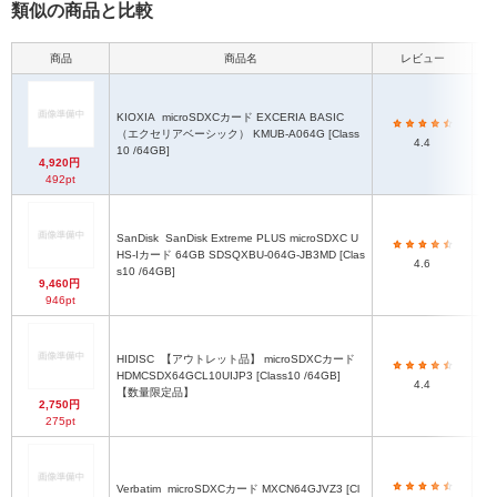
類似の商品と比較
商品
商品名
レビュー
KIOXIA
microSDXCカード EXCERIA BASIC
mi
（エクセリアベーシック） KMUB-A064G [Class
4.4
10 /64GB]
4,920円
492pt
SanDisk
SanDisk Extreme PLUS microSDXC U
mi
HS-Iカード 64GB SDSQXBU-064G-JB3MD [Clas
4.6
s10 /64GB]
9,460円
946pt
HIDISC
【アウトレット品】 microSDXCカード
mi
HDMCSDX64GCL10UIJP3 [Class10 /64GB]
4.4
【数量限定品】
2,750円
275pt
Verbatim
microSDXCカード MXCN64GJVZ3 [Cl
mi