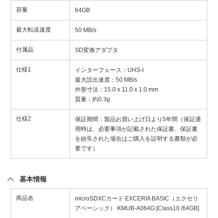
容量
64GB
最大転送速度
50 MB/s
付属品
SD変換アダプタ
仕様1
インターフェース：UHS-I
最大読出速度：50 MB/s
外形寸法：15.0 x 11.0 x 1.0 mm
質量：約0.3g
仕様2
保証期間：製品お買い上げ日より5年間（保証適
用時は、必要事項が記載された保証書、保証書
を紛失された場合はご購入を証明する書類が必
要です）
基本情報
商品名
microSDXCカード EXCERIA BASIC（エクセリ
アベーシック） KMUB-A064G [Class10 /64GB]