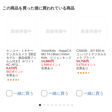
この商品を買った後に買われている商品
ケンコー・トキナー
VisionKids HappiCA
CANON IXY 650 m
デジタルカメラ【限定
MU T4 [ Blue ] Vision
コンパクトデジタルカ
モデル・液晶保護フィ
Kids ビジョンキッズ
メラ ブラック
ルム付き】 ホワイト
14,980円
54,756円
KC-AF11 ...
1,498ポイント
5,476ポイント
9,470円
在庫あり
在庫あり
947ポイント
(15)
在庫あり
(13)
一緒に買う
一緒に買う
一緒に買う