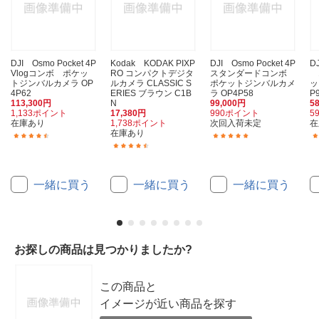
DJI Osmo Pocket 4P
Kodak KODAK PIXP
DJI Osmo Pocket 4P
D
Vlogコンボ ポケッ
RO コンパクトデジタ
スタンダードコンボ
1
トジンバルカメラ OP
ルカメラ CLASSIC S
ポケットジンバルカメ
ッ
4P62
ERIES ブラウン C1B
ラ OP4P58
P
113,300円
N
99,000円
5
1,133ポイント
17,380円
990ポイント
5
在庫あり
1,738ポイント
次回入荷未定
在
在庫あり
(4)
(3)
(39)
一緒に買う
一緒に買う
一緒に買う
お探しの商品は見つかりましたか?
この商品と
イメージが近い商品を探す