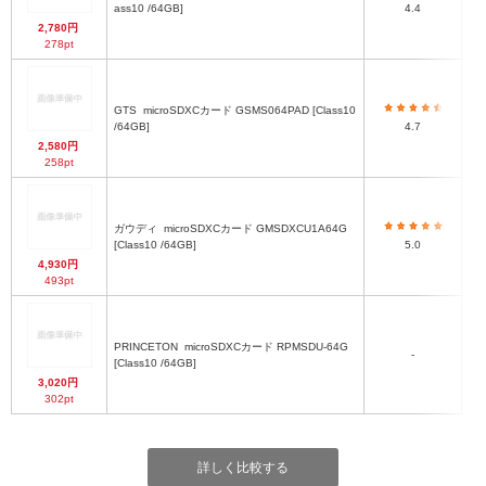
ass10 /64GB]
4.4
2,780円
278pt
GTS
microSDXCカード GSMS064PAD [Class10
mi
/64GB]
4.7
2,580円
258pt
ガウディ
microSDXCカード GMSDXCU1A64G
mi
[Class10 /64GB]
5.0
4,930円
493pt
PRINCETON
microSDXCカード RPMSDU-64G
mi
-
[Class10 /64GB]
3,020円
302pt
詳しく比較する