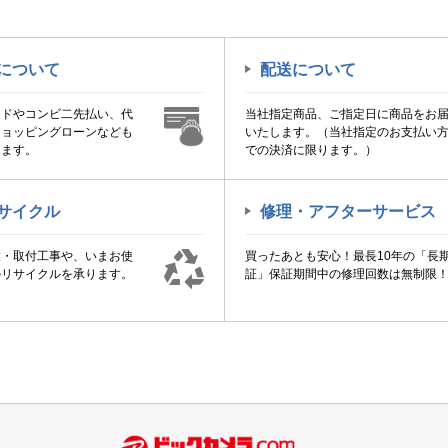
について
配送について
ードやコンビ二先払い、代
当社指定商品、ご指定日に商品をお
ショッピングローンなども
いたします。（当社指定のお支払い
けます。
での決済に限ります。）
サイクル
修理・アフターサービス
置・取付工事や、いまお使
買ったあとも安心！最長10年の「長
のリサイクルを承ります。
証」保証期間中の修理回数は無制限