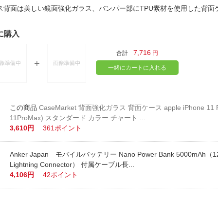
法
よくある質問・お問合せ
ス背面は美しい鏡面強化ガラス、バンパー部にTPU素材を使用した背
I
ご利用規約
に購入
7,716
合計
円
一緒にカートに入れる
E
CaseMarket 背面強化ガラス 背面ケース apple iPhone 11 Pr
11ProMax) スタンダード カラー チャート ...
3,610円
361ポイント
Anker Japan モバイルバッテリー Nano Power Bank 5000mAh（12W
Lightning Connector） 付属ケーブル長...
4,106円
42ポイント