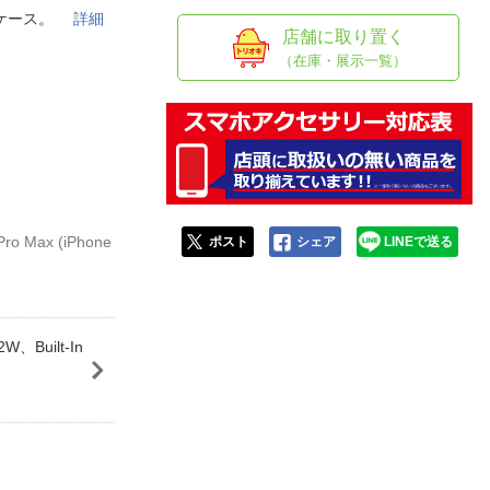
人窓口
面ケース。
詳細
店舗に取り置く
R情報
（在庫・展示一覧）
nglish / 中文
o Max (iPhone
ポスト
シェア
LINEで送る
、Built-In