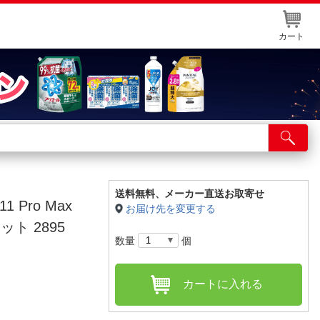
カート
店舗サービス
ット取り置き
イントカードWEB登録
送料無料、
メーカー直送お取寄せ
1 Pro Max
お届け先を変更する
舗情報・店舗一覧
ット 2895
数量
個
取り寄せ品入荷状況照会
カートに入れる