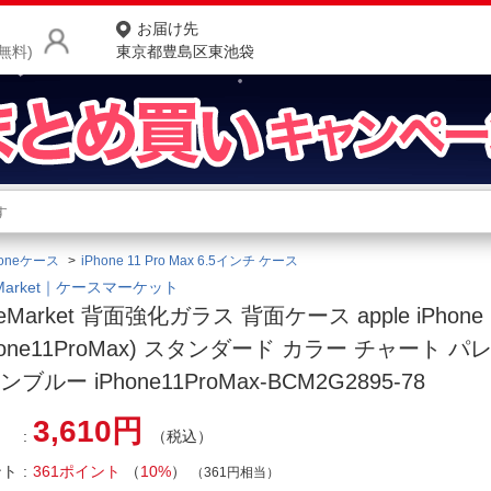
お届け先
無料)
東京都豊島区東池袋
商品をさがす
ランキングからさがす
ネ
honeケース
iPhone 11 Pro Max 6.5インチ ケース
カテゴリ一覧からさがす
ポ
eMarket｜ケースマーケット
eMarket 背面強化ガラス 背面ケース apple iPhone 1
店
Phone11ProMax) スタンダード カラー チャート パレ
お
ブルー iPhone11ProMax-BCM2G2895-78
お客様サポート
3,610円
（税込）
ご利用ガイド
ント
361ポイント
（
10%
）
（361円相当）