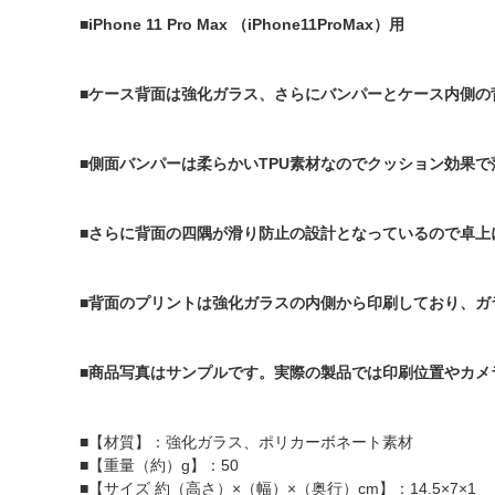
■iPhone 11 Pro Max （iPhone11ProMax）用
■ケース背面は強化ガラス、さらにバンパーとケース内側の背
■側面バンパーは柔らかいTPU素材なのでクッション効果で
■さらに背面の四隅が滑り防止の設計となっているので卓上
■背面のプリントは強化ガラスの内側から印刷しており、ガ
■商品写真はサンプルです。実際の製品では印刷位置やカメ
■【材質】：強化ガラス、ポリカーボネート素材
■【重量（約）g】：50
■【サイズ 約（高さ）×（幅）×（奥行）cm】：14.5×7×1