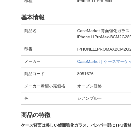
機種
iPhone 11 Pro Max
基本情報
商品名
CaseMarket 背面強化ガラス 
iPhone11ProMax-BCM2G289
型番
IPHONE11PROMAXBCM2G
メーカー
CaseMarket｜ケースマーケ
商品コード
8051676
メーカー希望小売価格
オープン価格
色
シアンブルー
商品の特徴
ケース背面は美しい鏡面強化ガラス、バンパー部にTPU素