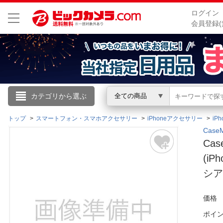
ログイン
会員登録(
こんにちは
カテゴリから選ぶ
全ての商品
ログイン
トップ
スマートフォン・スマホアクセサリー
iPhoneアクセサリー
iP
Cas
Cas
新規会員登録
(i
シアン
会員メニュー
お買いもの履歴
価格
ポイ
閲覧履歴