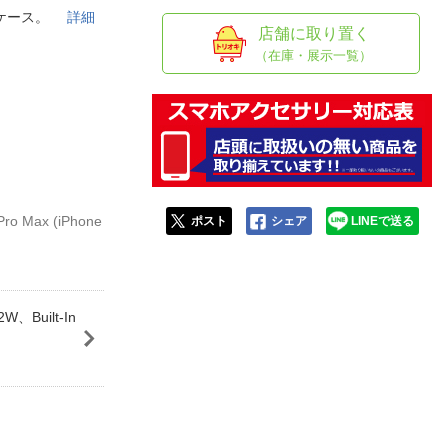
人窓口
面ケース。
詳細
店舗に取り置く
R情報
（在庫・展示一覧）
nglish / 中文
o Max (iPhone
ポスト
シェア
LINEで送る
、Built-In