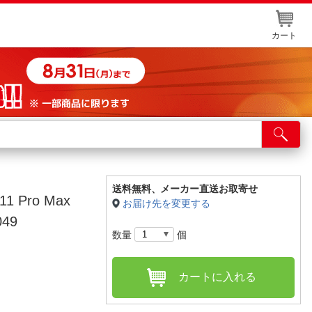
カート
店舗サービス
ット取り置き
イントカードWEB登録
送料無料、
メーカー直送お取寄せ
1 Pro Max
お届け先を変更する
舗情報・店舗一覧
49
数量
個
取り寄せ品入荷状況照会
カートに入れる