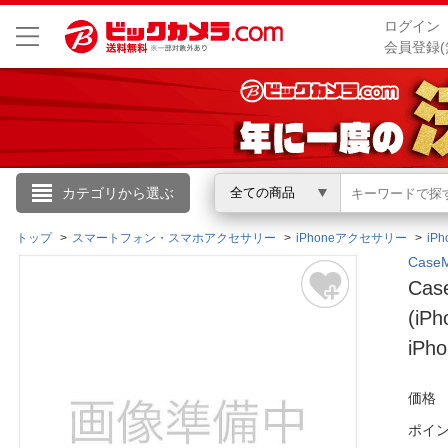
ログイン
会員登録(
こんにちは
カテゴリから選ぶ
全ての商品
ログイン
トップ
スマートフォン・スマホアクセサリー
iPhoneアクセサリー
iP
Cas
Cas
新規会員登録
(i
iPh
会員メニュー
お買いもの履歴
価格
ポイ
閲覧履歴