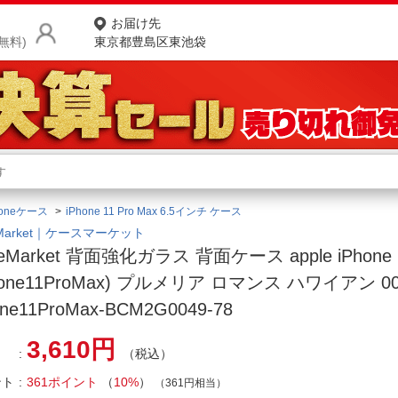
お届け先
無料)
東京都豊島区東池袋
商品をさがす
ランキングからさがす
ネ
honeケース
iPhone 11 Pro Max 6.5インチ ケース
カテゴリ一覧からさがす
ポ
eMarket｜ケースマーケット
eMarket 背面強化ガラス 背面ケース apple iPhone 1
店
Phone11ProMax) プルメリア ロマンス ハワイアン 00
お
one11ProMax-BCM2G0049-78
お客様サポート
3,610円
（税込）
ご利用ガイド
ント
361ポイント
（
10%
）
（361円相当）