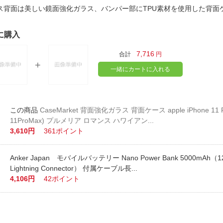
法
よくある質問・お問合せ
ス背面は美しい鏡面強化ガラス、バンパー部にTPU素材を使用した背
I
ご利用規約
に購入
7,716
合計
円
一緒にカートに入れる
E
CaseMarket 背面強化ガラス 背面ケース apple iPhone 11 Pr
11ProMax) プルメリア ロマンス ハワイアン...
3,610円
361ポイント
Anker Japan モバイルバッテリー Nano Power Bank 5000mAh（12W
Lightning Connector） 付属ケーブル長...
4,106円
42ポイント