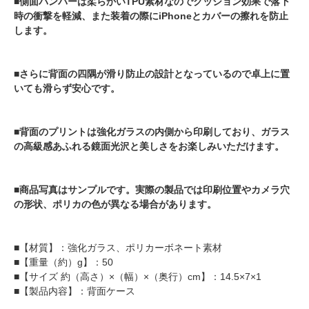
■側面バンパーは柔らかいTPU素材なのでクッション効果で落下
時の衝撃を軽減、また装着の際にiPhoneとカバーの擦れを防止
します。
■さらに背面の四隅が滑り防止の設計となっているので卓上に置
いても滑らず安心です。
■背面のプリントは強化ガラスの内側から印刷しており、ガラス
の高級感あふれる鏡面光沢と美しさをお楽しみいただけます。
■商品写真はサンプルです。実際の製品では印刷位置やカメラ穴
の形状、ポリカの色が異なる場合があります。
■【材質】：強化ガラス、ポリカーボネート素材
■【重量（約）g】：50
■【サイズ 約（高さ）×（幅）×（奥行）cm】：14.5×7×1
■【製品内容】：背面ケース