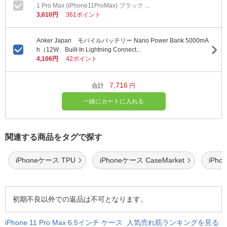
1 Pro Max (iPhone11ProMax) ブラック ...
3,610円
361ポイント
Anker Japan モバイルバッテリー Nano Power Bank 5000mA
h（12W、Built-In Lightning Connect...
4,106円
42ポイント
7,716
合計
円
一緒にカートに入れる
関連する商品をタグで探す
iPhoneケース TPU
iPhoneケース CaseMarket
iPh
初期不良以外での返品は不可となります。
iPhone 11 Pro Max 6.5インチ ケース 人気売れ筋ランキングを見る