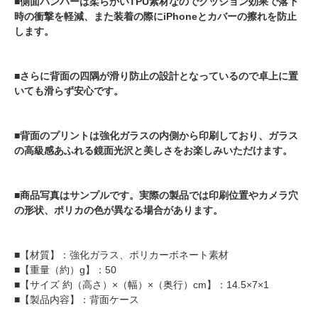
■側面バンパーは柔らかいTPU素材なのでクッション効果で落下
時の衝撃を軽減、また装着の際にiPhoneとカバーの擦れを防止
します。
■さらに背面の四隅が滑り防止の設計となっているので卓上に置
いても滑らず安心です。
■背面のプリントは強化ガラスの内側から印刷しており、ガラス
の高級感あふれる鏡面光沢と美しさをお楽しみいただけます。
■商品写真はサンプルです。実際の製品では印刷位置やカメラ穴
の形状、ポリカの色が異なる場合があります。
■【材質】：強化ガラス、ポリカーボネート素材
■【重量（約）g】：50
■【サイズ 約（高さ）×（幅）×（奥行）cm】：14.5×7×1
■【製品内容】：背面ケース