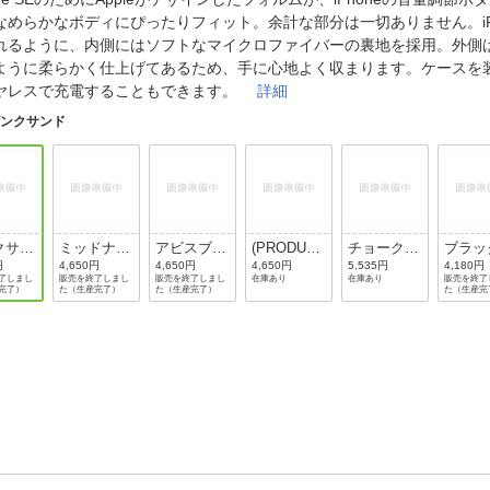
法
よくある質問・お問合せ
なめらかなボディにぴったりフィット。余計な部分は一切ありません。iP
I
れるように、内側にはソフトなマイクロファイバーの裏地を採用。外側
ご利用規約
ように柔らかく仕上げてあるため、手に心地よく収まります。ケースを
ヤレスで充電することもできます。
詳細
ピンクサンド
E
クサン
ミッドナイ
アビスブル
(PRODUCT
チョークピ
ブラッ
ト
ー
)RED
ンク
円
4,650円
4,650円
4,650円
5,535円
4,180円
了しまし
販売を終了しまし
販売を終了しまし
在庫あり
在庫あり
販売を終了
完了）
た（生産完了）
た（生産完了）
た（生産完