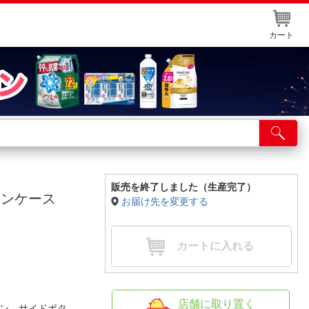
カート
店舗サービス
ット取り置き
イントカードWEB登録
販売を終了しました（生産完了）
コーンケース
お届け先を変更する
舗情報・店舗一覧
取り寄せ品入荷状況照会
カートに入れる
店舗に取り置く
ボタン、サイドボタ