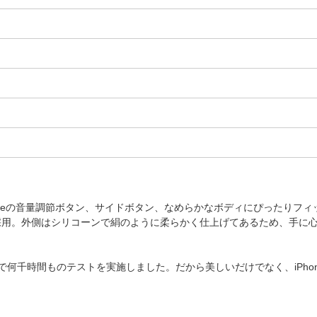
、iPhoneの音量調節ボタン、サイドボタン、なめらかなボディにぴったりフ
採用。外側はシリコーンで絹のように柔らかく仕上げてあるため、手に
程で何千時間ものテストを実施しました。だから美しいだけでなく、iPh