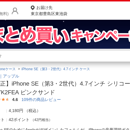
お届け先
無料)
東京都豊島区東池袋
商品をさがす
ランキングからさがす
ネ
honeケース
iPhone SE（第3・2世代）4.7インチ ケース
カテゴリ一覧からさがす
ポ
le｜アップル
正】iPhone SE（第3・2世代）4.7インチ シリ
店
YK2FEA ピンクサンド
お
4.6
109
件の商品レビュー
お客様サポート
4,180円
（税込）
ント
42ポイント
（42円相当）
ご利用ガイド
one SEのためにAppleがデザインしたフォルムが、iPhoneの音量調節