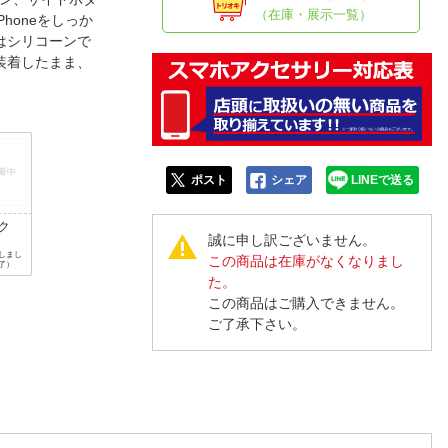
人窓口
（在庫・展示一覧）
honeをしっか
R情報
はシリコーンで
装着したまま、
nglish / 中文
ポスト
シェア
LINEで送る
ク
誠に申し訳ございません。
しまし
この商品は在庫がなくなりまし
了）
た。
この商品はご購入できません。
ご了承下さい。