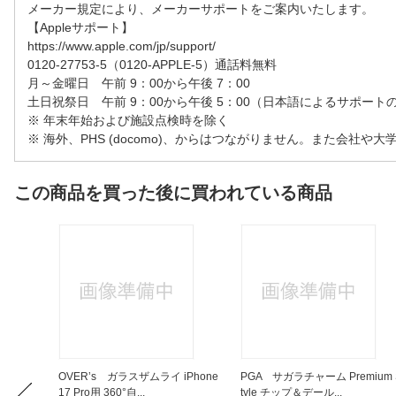
メーカー規定により、メーカーサポートをご案内いたします。
【Appleサポート】
https://www.apple.com/jp/support/
0120-27753-5（0120-APPLE-5）通話料無料
月～金曜日 午前 9：00から午後 7：00
土日祝祭日 午前 9：00から午後 5：00（日本語によるサポート
※ 年末年始および施設点検時を除く
※ 海外、PHS (docomo)、からはつながりません。また会社
この商品を買った後に買われている商品
 Q3 Air
OVER’s ガラスザムライ iPhone
PGA サガラチャーム Premium 
17 Pro用 360°自...
tyle チップ＆デール...