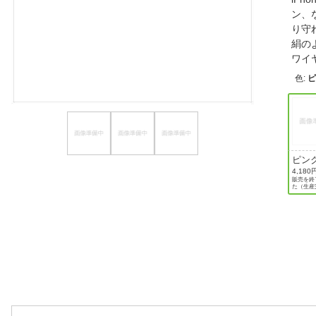
ン、
ほしいもの
り守
絹の
お知らせ
ワイ
色
:
ピン
ド
4,180
販売を終
た（生産