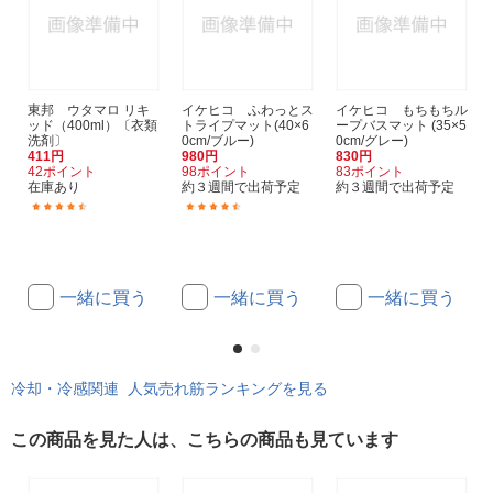
東邦 ウタマロ リキ
イケヒコ ふわっとス
イケヒコ もちもちル
ッド（400ml）〔衣類
トライプマット(40×6
ープバスマット (35×5
洗剤〕
0cm/ブルー)
0cm/グレー)
411円
980円
830円
42ポイント
98ポイント
83ポイント
在庫あり
約３週間で出荷予定
約３週間で出荷予定
(67)
(6)
一緒に買う
一緒に買う
一緒に買う
冷却・冷感関連 人気売れ筋ランキングを見る
この商品を見た人は、こちらの商品も見ています