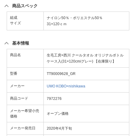
商品スペック
組成
ナイロン50％・ポリエステル50％
サイズ
31×120ｃｍ
基本情報
商品名
生毛工房×西川 クールタオル オリジナルボトル
ケース入(31×120cm/グレー) 【在庫限り】
型番
TT90009628_GR
メーカー
UMO KOBO×nishikawa
商品コード
7972276
メーカー希望小売
オープン価格
価格
メーカー発売日
2020年4月下旬