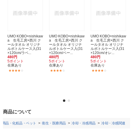
UMO KOBO×nishikaw
UMO KOBO×nishikaw
UMO KOBO×nishikaw
a 生毛工房×西川 ク
a 生毛工房×西川 ク
a 生毛工房×西川 ク
ールタオル オリジナ
ールタオル オリジナ
ールタオル オリジナ
ルボトルケース入(31
ルボトルケース入(31
ルボトルケース入(31
×120cm/ラベ...
×120cm/ベー...
×120cm/オレ...
480円
480円
480円
5ポイント
5ポイント
5ポイント
在庫あり
在庫あり
在庫あり
(236)
(236)
(236)
商品について
日用品・化粧品・ペット
衛生・医療用品
冷却・冷感用品
冷却・冷感関連