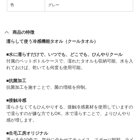
色
グレー
商品の特徴
濡らして使う冷感機能タオル（クールタオル）
■水に濡らすだけで、いつでも、どこでも、ひんやりクール
付属のペットボトルケースで、濡れたタオルも収納可能、水を入
れておけば、乾いても何度も使用可能。
■抗菌加工
抗菌加工を施すことで、菌の増殖を抑制。
■接触冷感
濡らさなくてもひんやりする、接触冷感素材を使用していますの
で濡らすのが嫌な方でもOK。水で濡らすことで、よりひんやり
感が増します。
■生毛工房オリジナル
選べる全10色で、気分に合わせてチョイス。スポーツ観戦、ライ