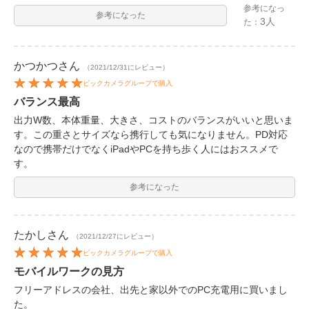
参考になっ
参考になった
3人
た：
かつかつ
さん
（2021/12/31にレビュー）
ビックカメラグループで購入
バランス最高
出力W数、本体重量、大きさ、コストのバランスがいいと思いま
す。この重さとサイズなら携行しても気になりません。PD対応
なので携帯だけでなくiPadやPCを持ち歩く人にはおススメで
す。
参考になった
たかし
さん
（2021/12/27にレビュー）
ビックカメラグループで購入
モバイルワークの見方
フリーアドレスの会社、出先と家以外でのPC充電用に買いまし
た。