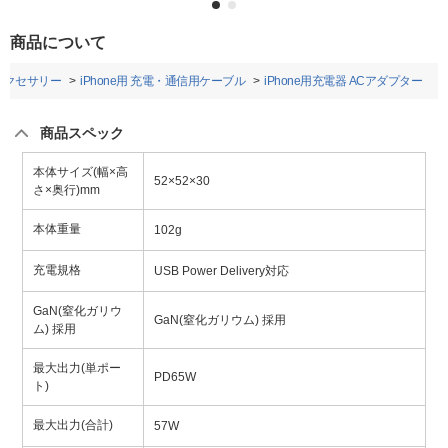
商品について
eアクセサリー
iPhone用 充電・通信用ケーブル
iPhone用充電器 ACアダプター
商品スペック
本体サイズ(幅×高
52×52×30
さ×奥行)mm
本体重量
102g
充電規格
USB Power Delivery対応
GaN(窒化ガリウ
GaN(窒化ガリウム) 採用
ム) 採用
最大出力(単ポー
PD65W
ト)
最大出力(合計)
57W