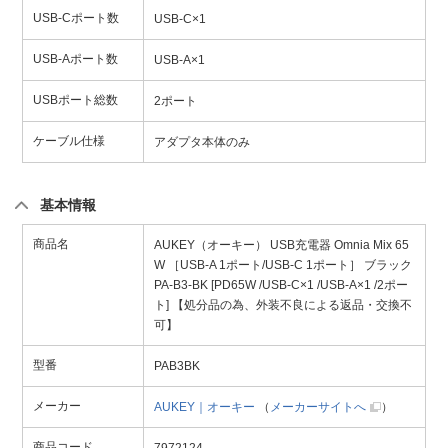
USB-Cポート数
USB-C×1
USB-Aポート数
USB-A×1
USBポート総数
2ポート
ケーブル仕様
アダプタ本体のみ
基本情報
商品名
AUKEY（オーキー） USB充電器 Omnia Mix 65
W ［USB-A 1ポート/USB-C 1ポート］ ブラック
PA-B3-BK [PD65W /USB-C×1 /USB-A×1 /2ポー
ト] 【処分品の為、外装不良による返品・交換不
可】
型番
PAB3BK
メーカー
AUKEY｜オーキー
（
メーカーサイトへ
）
商品コード