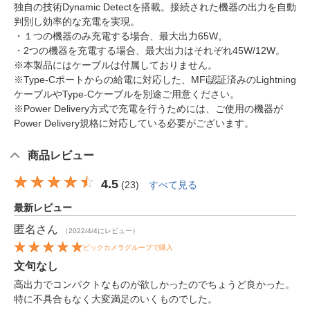
独自の技術Dynamic Detectを搭載。接続された機器の出力を自動
判別し効率的な充電を実現。
・１つの機器のみ充電する場合、最大出力65W。
・2つの機器を充電する場合、最大出力はそれぞれ45W/12W。
※本製品にはケーブルは付属しておりません。
※Type-Cポートからの給電に対応した、MFi認証済みのLightning
ケーブルやType-Cケーブルを別途ご用意ください。
※Power Delivery方式で充電を行うためには、ご使用の機器が
Power Delivery規格に対応している必要がございます。
商品レビュー
4.5
(
23
)
すべて見る
最新レビュー
匿名
さん
（2022/4/4にレビュー）
ビックカメラグループで購入
文句なし
高出力でコンパクトなものが欲しかったのでちょうど良かった。
特に不具合もなく大変満足のいくものでした。