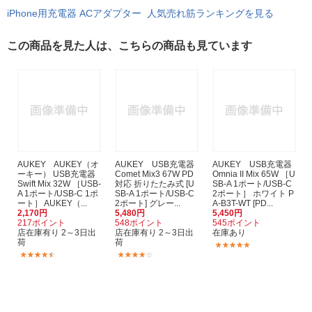
iPhone用充電器 ACアダプター 人気売れ筋ランキングを見る
この商品を見た人は、こちらの商品も見ています
AUKEY AUKEY（オ
AUKEY USB充電器
AUKEY USB充電器
ーキー） USB充電器
Comet Mix3 67W PD
Omnia II Mix 65W ［U
Swift Mix 32W ［USB-
対応 折りたたみ式 [U
SB-A 1ポート/USB-C
A 1ポート/USB-C 1ポ
SB-A 1ポート/USB-C
2ポート］ ホワイト P
ート］ AUKEY（...
2ポート] グレー...
A-B3T-WT [PD...
2,170円
5,480円
5,450円
217ポイント
548ポイント
545ポイント
店在庫有り 2～3日出
店在庫有り 2～3日出
在庫あり
荷
荷
(1)
(6)
(1)