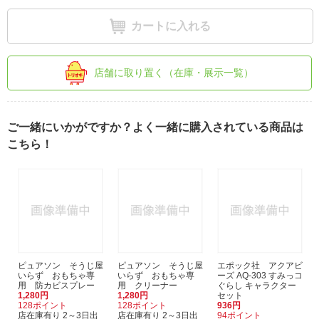
カートに入れる
店舗に取り置く（在庫・展示一覧）
ご一緒にいかがですか？よく一緒に購入されている商品は
こちら！
ピュアソン そうじ屋
ピュアソン そうじ屋
エポック社 アクアビ
いらず おもちゃ専
いらず おもちゃ専
ーズ AQ-303 すみっコ
用 防カビスプレー
用 クリーナー
ぐらし キャラクター
1,280円
1,280円
セット
128ポイント
128ポイント
936円
店在庫有り 2～3日出
店在庫有り 2～3日出
94ポイント