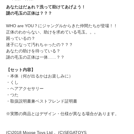
あなたはだぁれ？洗って助けてあげよう！
謎の毛玉の正体は？？？
WHO are YOU？にジャングルからきた仲間たちが登場！！
正体のわからない、助けを求めている毛玉。。。
困っているの？
迷子になって汚れちゃったの？？？
あなたの助けを待っている？
謎の毛玉の正体は一体……？？
【セット内容】
・本体（何が出るかはお楽しみに）
・くし
・ヘアアクセサリー
・つた
・取扱説明書兼ベストフレンド証明書
※実際の商品とはデザイン・仕様が異なる場合があります。
(C)2018 Moose Toys Ltd． (C)SEGATOYS