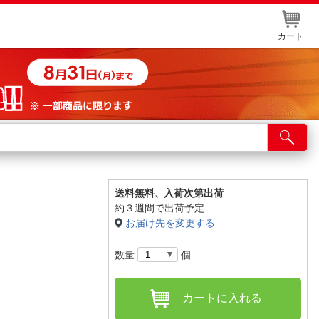
カート
店舗サービス
ット取り置き
イントカードWEB登録
送料無料、
入荷次第出荷
約３週間で出荷予定
舗情報・店舗一覧
お届け先を変更する
取り寄せ品入荷状況照会
数量
個
カートに入れる