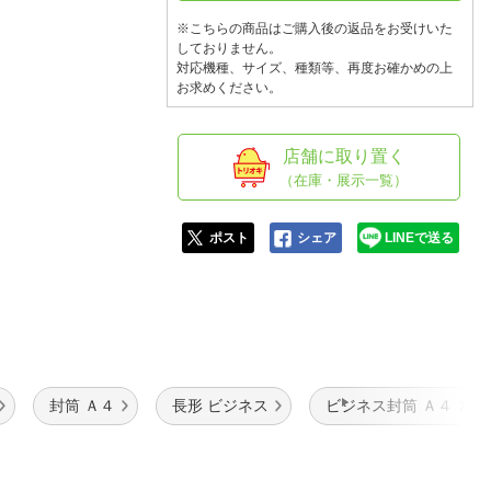
人窓口
※こちらの商品はご購入後の返品をお受けいた
R情報
しておりません。
対応機種、サイズ、種類等、再度お確かめの上
お求めください。
店舗に取り置く
nglish / 中文
（在庫・展示一覧）
ポスト
シェア
LINEで送る
封筒 Ａ４
長形 ビジネス
ビジネス封筒 Ａ４