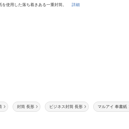
法
よくある質問・お問合せ
紙を使用した落ち着きある一重封筒。
詳細
I
ご利用規約
E
筒
封筒 長形
ビジネス封筒 長形
マルアイ 奉書紙