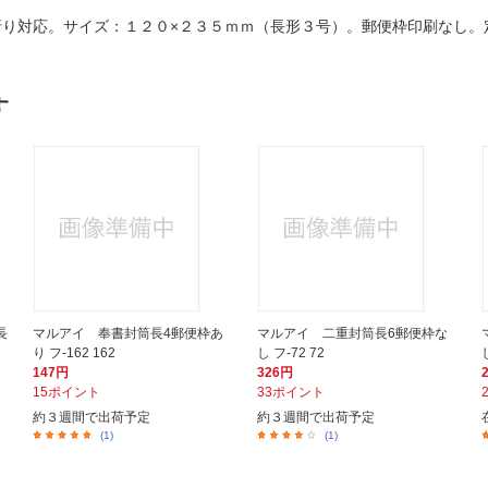
り対応。サイズ：１２０×２３５ｍｍ（長形３号）。郵便枠印刷なし。
す
長
マルアイ 奉書封筒長4郵便枠あ
マルアイ 二重封筒長6郵便枠な
り フ-162 162
し フ-72 72
147円
326円
15ポイント
33ポイント
約３週間で出荷予定
約３週間で出荷予定
(1)
(1)