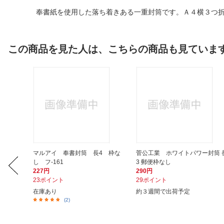
奉書紙を使用した落ち着きある一重封筒です。Ａ４横３つ折
この商品を見た人は、こちらの商品も見ていま
用ケント
マルアイ 奉書封筒 長4 枠な
菅公工業 ホワイトパワー封筒 
し フ-161
3 郵便枠なし
227円
290円
23ポイント
29ポイント
在庫あり
約３週間で出荷予定
(2)