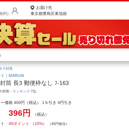
お届け先
無料)
東京都豊島区東池袋
商品をさがす
ランキングからさがす
ネ
ネス封筒
カテゴリ一覧からさがす
ポ
イ｜MARUAI
封筒 長3 郵便枠なし ﾌ-163
店
ス封筒・
ランキング
7位
お
ー価格 400円（税込） 1％引き 4円引き
お客様サポート
396円
（税込）
ご利用ガイド
ント
40ポイント
（
10%
）
（40円相当）