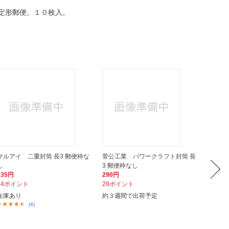
定形郵便。１０枚入。
マルアイ 二重封筒 長3 郵便枠な
菅公工業 パワークラフト封筒 長
マルア
し
3 郵便枠なし
し 13N
235円
290円
139円
24ポイント
29ポイント
14ポイ
在庫あり
約３週間で出荷予定
約３週
(4)