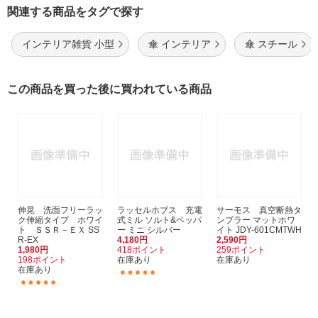
関連する商品をタグで探す
インテリア雑貨 小型
傘 インテリア
傘 スチール
この商品を買った後に買われている商品
伸晃 洗面フリーラッ
ラッセルホブス 充電
サーモス 真空断熱タ
ク伸縮タイプ ホワイ
式ミル ソルト&ペッパ
ンブラー マットホワ
ト ＳＳＲ－ＥＸ SS
ー ミニ シルバー
イト JDY-601CMTWH
R-EX
4,180円
2,590円
1,980円
418ポイント
259ポイント
198ポイント
在庫あり
在庫あり
在庫あり
(3)
(3)