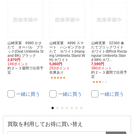
山崎実業 6980 かさ
山崎実業 4896 スマ
山崎実業 02360 傘
たて オーバル ブラ
ート ハンギングかさ
たてブリックワイド
ック(Oval Umbrella St
たて ホワイト(Hang
ホワイト(BRick Recta
and BK) ブラック
ing Umbrella Stand W
ngular Umbrella Stan
2,970円
H) ホワイト
d WH) ホワ...
149ポイント
5,060円
7,590円
約２～３週間で出荷予
253ポイント
380ポイント
定
在庫あり
約２～３週間で出荷予
定
(5)
(1)
一緒に買う
一緒に買う
一緒に買う
買取を利用してお得に買い替え