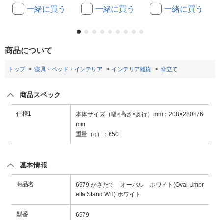
一緒に買う
一緒に買う
一緒に買う
商品について
トップ
寝具・ベッド・インテリア
インテリア雑貨
傘立て
商品スペック
仕様1
本体サイズ（幅×高さ×奥行）mm：208×280×76
mm
重量（g）：650
基本情報
商品名
6979 かさたて オーバル ホワイト(Oval Umbr
ella Stand WH) ホワイト
型番
6979