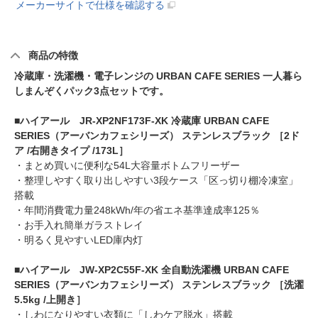
メーカーサイトで仕様を確認する
商品の特徴
冷蔵庫・洗濯機・電子レンジの URBAN CAFE SERIES 一人暮ら
しまんぞくパック3点セットです。
■ハイアール JR-XP2NF173F-XK 冷蔵庫 URBAN CAFE
SERIES（アーバンカフェシリーズ） ステンレスブラック ［2ド
ア /右開きタイプ /173L］
・まとめ買いに便利な54L大容量ボトムフリーザー
・整理しやすく取り出しやすい3段ケース「区っ切り棚冷凍室」
搭載
・年間消費電力量248kWh/年の省エネ基準達成率125％
・お手入れ簡単ガラストレイ
・明るく見やすいLED庫内灯
■ハイアール JW-XP2C55F-XK 全自動洗濯機 URBAN CAFE
SERIES（アーバンカフェシリーズ） ステンレスブラック ［洗濯
5.5kg /上開き］
・しわになりやすい衣類に「しわケア脱水」搭載