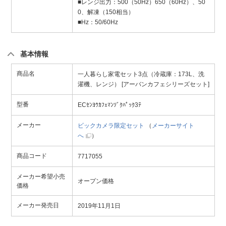
■レンジ出力：500（50Hz）650（60Hz）、50
0、解凍（150相当）
■Hz：50/60Hz
基本情報
商品名
一人暮らし家電セット3点（冷蔵庫：173L、洗
濯機、レンジ） [アーバンカフェシリーズセット]
型番
ECｾﾝﾖｳｶﾌｪﾏﾝｿﾞｸﾊﾟｯｸ3ﾃ
メーカー
ビックカメラ限定セット
（
メーカーサイト
へ
）
商品コード
7717055
メーカー希望小売
オープン価格
価格
メーカー発売日
2019年11月1日