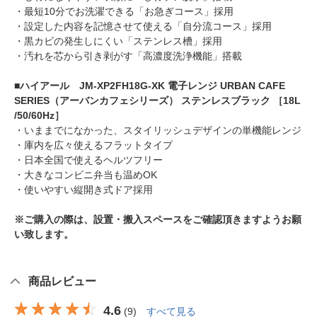
・最短10分でお洗濯できる「お急ぎコース」採用
・設定した内容を記憶させて使える「自分流コース」採用
・黒カビの発生しにくい「ステンレス槽」採用
・汚れを芯から引き剥がす「高濃度洗浄機能」搭載
■ハイアール JM-XP2FH18G-XK 電子レンジ URBAN CAFE
SERIES（アーバンカフェシリーズ） ステンレスブラック ［18L
/50/60Hz］
・いままでになかった、スタイリッシュデザインの単機能レンジ
・庫内を広々使えるフラットタイプ
・日本全国で使えるヘルツフリー
・大きなコンビニ弁当も温めOK
・使いやすい縦開き式ドア採用
※ご購入の際は、設置・搬入スペースをご確認頂きますようお願
い致します。
商品レビュー
4.6
(
9
)
すべて見る