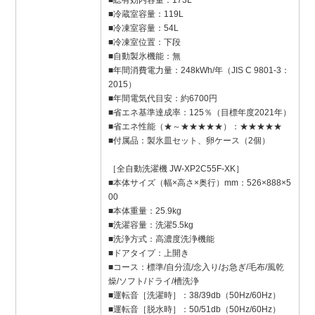
■総有効内容量：173L
■冷蔵室容量：119L
■冷凍室容量：54L
■冷凍室位置：下段
■自動製氷機能：無
■年間消費電力量：248kWh/年（JIS C 9801-3：
2015）
■年間電気代目安：約6700円
■省エネ基準達成率：125％（目標年度2021年）
■省エネ性能（★～★★★★★）：★★★★★
■付属品：製氷皿セット、卵ケース（2個）
［全自動洗濯機 JW-XP2C55F-XK］
■本体サイズ（幅×高さ×奥行）mm：526×888×5
00
■本体重量：25.9kg
■洗濯容量：洗濯5.5kg
■洗浄方式：高濃度洗浄機能
■ドアタイプ：上開き
■コース：標準/自分流/念入り/お急ぎ/毛布/風乾
燥/ソフト/ドライ/槽洗浄
■運転音［洗濯時］：38/39db（50Hz/60Hz）
■運転音［脱水時］：50/51db（50Hz/60Hz）