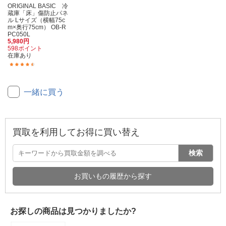
ORIGINAL BASIC 冷
蔵庫「床」傷防止パネ
ル Lサイズ（横幅75c
m×奥行75cm） OB-R
PC050L
5,980円
598ポイント
在庫あり
(34)
一緒に買う
買取を利用してお得に買い替え
検索
お買いもの履歴から探す
お探しの商品は見つかりましたか?