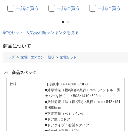
一緒に買う
一緒に買う
一緒に買う
家電セット 人気売れ筋ランキングを見る
商品について
トップ
家電・エアコン・照明
家電セット
商品スペック
仕様
［冷蔵庫 JR-XP2NF173F-XK］
■外形寸法（幅×高さ×奥行）mm（ハンドル・脚
カバーを除く）：502×1410×598mm
■据付必要寸法（幅×高さ×奥行）mm：542×151
0×698mm
■本体重量（kg）：45kg
■ドア数：2ドア
■ドアタイプ：右開きタイプ