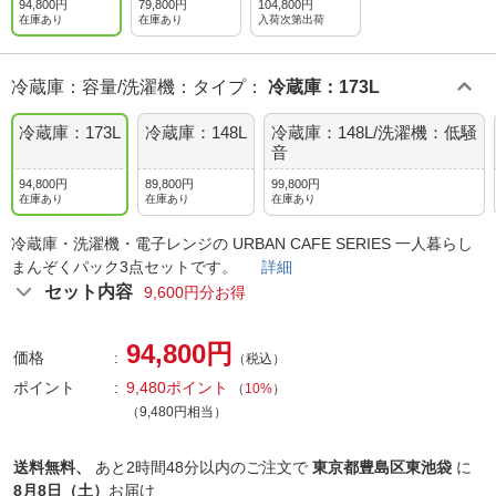
94,800円
79,800円
104,800円
在庫あり
在庫あり
入荷次第出荷
冷蔵庫：容量/洗濯機：タイプ
：
冷蔵庫：173L
冷蔵庫：173L
冷蔵庫：148L
冷蔵庫：148L/洗濯機：低騒
音
94,800円
89,800円
99,800円
在庫あり
在庫あり
在庫あり
冷蔵庫・洗濯機・電子レンジの URBAN CAFE SERIES 一人暮らし
まんぞくパック3点セットです。
詳細
セット内容
9,600円分お得
94,800円
価格
（税込）
ポイント
9,480ポイント
（
10%
）
（9,480円相当）
送料無料、
あと
2時間48分以内
のご注文で
東京都豊島区東池袋
に
8月8日（土）
お届け