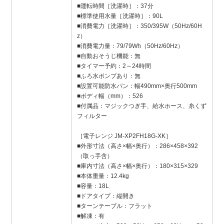
■運転時間［洗濯時］：37分
■標準使用水量［洗濯時］：90L
■消費電力［洗濯時］：350/395W（50Hz/60H
z）
■消費電力量：79/79Wh（50Hz/60Hz）
■自動おそうじ機能：無
■タイマー予約：2～24時間
■ふろ水ポンプあり：無
■設置可能防水パン：幅490mm×奥行500mm
■ボディ幅（mm）：526
■付属品：マジックつぎ手、給水ホース、糸くず
フィルター
［電子レンジ JM-XP2FH18G-XK］
■外形寸法（高さ×幅×奥行）：286×458×392
（取っ手含）
■庫内寸法（高さ×幅×奥行）：180×315×329
■本体重量：12.4kg
■容量：18L
■ドアタイプ：縦開き
■ターンテーブル：フラット
■解凍：有