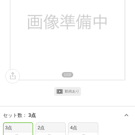
1/10
動画あり
セット数
：
3点
3点
2点
4点