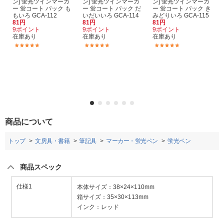
ン] 蛍光ツインマーカ
ン] 蛍光ツインマーカ
ン] 蛍光ツインマーカ
ー 蛍コート パック も
ー 蛍コート パック だ
ー 蛍コート パック き
もいろ GCA-112
いだいいろ GCA-114
みどりいろ GCA-115
81円
81円
81円
9ポイント
9ポイント
9ポイント
在庫あり
在庫あり
在庫あり
(4)
(4)
(4)
商品について
トップ
文房具・書籍
筆記具
マーカー・蛍光ペン
蛍光ペン
商品スペック
仕様1
本体サイズ：38×24×110mm
箱サイズ：35×30×113mm
インク：レッド