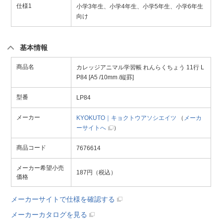
仕様1
小学3年生、小学4年生、小学5年生、小学6年生
向け
基本情報
商品名
カレッジアニマル学習帳 れんらくちょう 11行 L
P84 [A5 /10mm /縦罫]
型番
LP84
メーカー
KYOKUTO｜キョクトウアソシエイツ
（
メーカ
ーサイトへ
）
商品コード
7676614
メーカー希望小売
187円（税込）
価格
メーカーサイトで仕様を確認する
メーカーカタログを見る