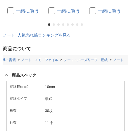
一緒に買う
一緒に買う
一緒に買う
ノート 人気売れ筋ランキングを見る
商品について
房具・書籍
ノート・メモ・ファイル
ノート・ルーズリーフ・用紙
ノート
商品スペック
罫線幅(mm)
10mm
罫線タイプ
縦罫
枚数
30枚
行数
11行