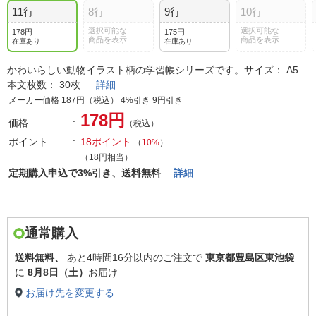
11行
8行
9行
10行
選択可能な
選択可能な
178円
175円
商品を表示
商品を表示
在庫あり
在庫あり
かわいらしい動物イラスト柄の学習帳シリーズです。サイズ： A5
本文枚数： 30枚
詳細
メーカー価格 187円（税込） 4%引き 9円引き
178円
価格
（税込）
ポイント
18ポイント
（
10%
）
（18円相当）
定期購入申込で3%引き、送料無料
詳細
通常購入
送料無料、
あと
4時間16分以内
のご注文で
東京都豊島区東池袋
に
8月8日（土）
お届け
お届け先を変更する