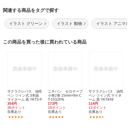
関連する商品をタグで探す
イラスト グリーン
イラスト 動物
イラスト アニマル
この商品を買った後に買われている商品
サクラクレパス 油性
ニチバン セロテープ
サクラクレパス 油性
ペン ツイン式 3本組
小巻2巻 15mm×9m C
ペン ツイン式 マイネ
マイネーム 黒 YKT3-P
T-15S2PN
ーム 黒 YKT#49
354円
173円
114円
36ポイント
18ポイント
12ポイント
在庫あり
在庫あり
在庫あり
(8)
(27)
(10)