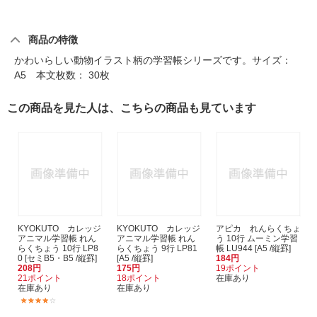
商品の特徴
かわいらしい動物イラスト柄の学習帳シリーズです。サイズ：
A5 本文枚数： 30枚
この商品を見た人は、こちらの商品も見ています
KYOKUTO カレッジ
KYOKUTO カレッジ
アピカ れんらくちょ
アニマル学習帳 れん
アニマル学習帳 れん
う 10行 ムーミン学習
らくちょう 10行 LP8
らくちょう 9行 LP81
帳 LU944 [A5 /縦罫]
0 [セミB5・B5 /縦罫]
[A5 /縦罫]
184円
208円
175円
19ポイント
21ポイント
18ポイント
在庫あり
在庫あり
在庫あり
(2)