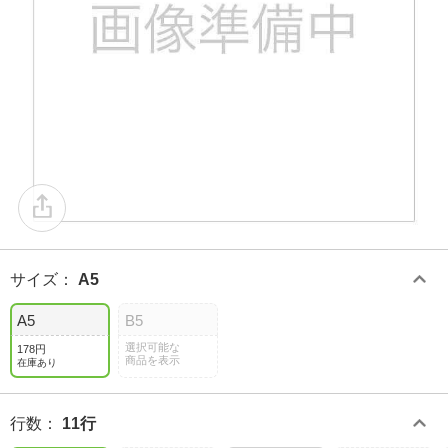
サイズ
：
A5
A5
B5
選択可能な
178円
商品を表示
在庫あり
行数
：
11行