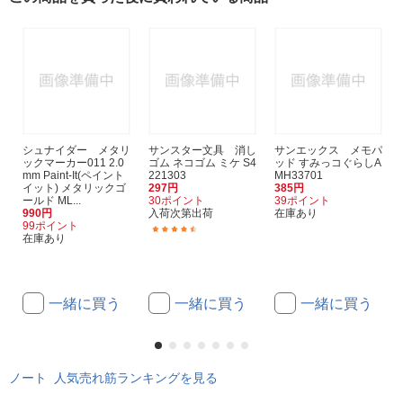
シュナイダー メタリ
サンスター文具 消し
サンエックス メモパ
ックマーカー011 2.0
ゴム ネコゴム ミケ S4
ッド すみっコぐらしA
mm Paint-It(ペイント
221303
MH33701
イット) メタリックゴ
297円
385円
ールド ML...
30ポイント
39ポイント
990円
入荷次第出荷
在庫あり
99ポイント
(18)
在庫あり
一緒に買う
一緒に買う
一緒に買う
ノート 人気売れ筋ランキングを見る