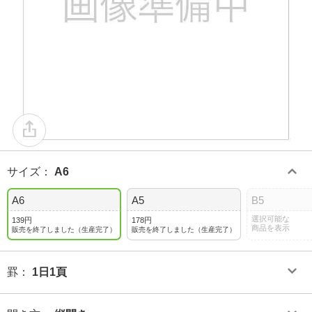
サイズ
：
A6
A6
A5
B5
選択可能な
139円
178円
商品を表示
販売を終了しました（生産完了）
販売を終了しました（生産完了）
罫
：
1日1頁