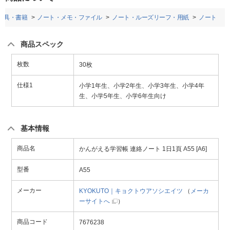
房具・書籍
ノート・メモ・ファイル
ノート・ルーズリーフ・用紙
ノート
商品スペック
枚数
30枚
仕様1
小学1年生、小学2年生、小学3年生、小学4年
生、小学5年生、小学6年生向け
基本情報
商品名
かんがえる学習帳 連絡ノート 1日1頁 A55 [A6]
型番
A55
メーカー
KYOKUTO｜キョクトウアソシエイツ
（
メーカ
ーサイトへ
）
商品コード
7676238