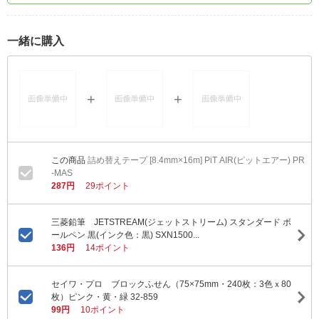
一緒に購入
詰め替えテープ [8.4mm×16m] PiT AIR(ピットエアー) PR
-MAS
287円
29ポイント
三菱鉛筆 JETSTREAM(ジェットストリーム) スタンダード ボ
ールペン 黒(インク色：黒) SXN1500...
136円
14ポイント
セイワ・プロ ブロックふせん（75×75mm・240枚：3色ｘ80
枚）ピンク・黄・緑 32-859
99円
10ポイント