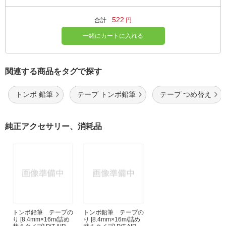
522
合計
円
一緒にカートに入れる
関連する商品をタグで探す
トンボ 鉛筆
テープ トンボ鉛筆
テープ つめ替え
純正アクセサリー、消耗品
トンボ鉛筆 テープの
トンボ鉛筆 テープの
り [8.4mm×16m/詰め
り [8.4mm×16m/詰め