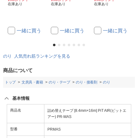
在庫あり
在庫あり
在庫あり
一緒に買う
一緒に買う
一緒に買う
のり 人気売れ筋ランキングを見る
商品について
トップ
文房具・書籍
のり・テープ
のり・接着剤
のり
基本情報
商品名
詰め替えテープ [8.4mm×16m] PiT AIR(ピットエ
アー) PR-MAS
型番
PRMAS