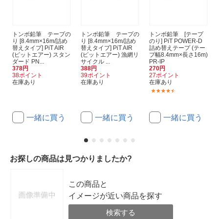
トンボ鉛筆 テープの
トンボ鉛筆 テープの
トンボ鉛筆 [テープ
り [8.4mm×16m/詰め
り [8.4mm×16m/詰め
のり] PiT POWER-D
替えタイプ] PiT AIR
替えタイプ] PiT AIR
詰め替えテープ (テー
(ピットエアー) スタン
(ピットエアー) 漁網リ
プ幅8.4mm×長さ16m)
ダード PN...
サイクル ...
PR-IP
378円
388円
270円
38ポイント
39ポイント
27ポイント
在庫あり
在庫あり
在庫あり
(6)
一緒に買う
一緒に買う
一緒に買う
お探しの商品は見つかりましたか?
この商品と
イメージが近い商品を探す
検索する