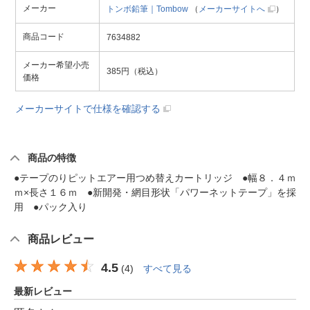
メーカー
トンボ鉛筆｜Tombow
（
メーカーサイトへ
）
商品コード
7634882
メーカー希望小売
385円（税込）
価格
メーカーサイトで仕様を確認する
商品の特徴
●テープのりピットエアー用つめ替えカートリッジ ●幅８．４ｍ
ｍ×長さ１６ｍ ●新開発・網目形状「パワーネットテープ」を採
用 ●パック入り
商品レビュー
4.5
(
4
)
すべて見る
最新レビュー