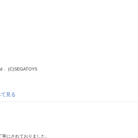
。
rved． (C)SEGATOYS
べて見る
丁寧にされておりました。