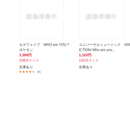
セガフェイブ WHO are YOU？
ユニバーサルミュージック AD
ポケモン
ICTION/ Who are you...
3,380円
1,320円
338ポイント
132ポイント
在庫あり
在庫あり
(8)