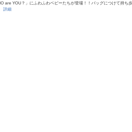
法
HO are YOU？」にふわふわベビーたちが登場！！バッグにつけて持ち
よくある質問・お問合せ
！
詳細
I
ご利用規約
E