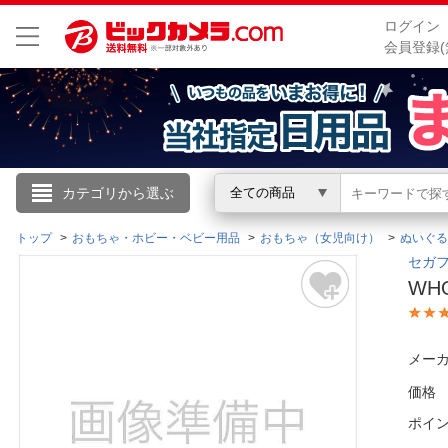
ログイン
会員登録(
こんにちは
カテゴリから選ぶ
全ての商品
ログイン
トップ
おもちゃ・ホビー・ベビー用品
おもちゃ（女児向け）
ぬいぐる
セガフ
WH
新規会員登録
会員メニュー
メーカ
価格
お買いもの履歴
ポイ
閲覧履歴