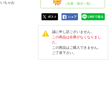
人窓口
歩いちゃお
（在庫・展示一覧）
R情報
ポスト
シェア
LINEで送る
誠に申し訳ございません。
この商品は在庫がなくなりまし
nglish / 中文
た。
この商品はご購入できません。
ご了承下さい。