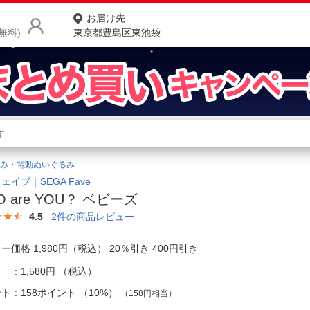
お届け先
無料)
東京都豊島区東池袋
商品をさがす
ランキングからさがす
ネ
み・電動ぬいぐるみ
カテゴリ一覧からさがす
ポ
ェイブ｜SEGA Fave
O are YOU？ ベビーズ
店
4.5
2
件の商品レビュー
お
ー価格 1,980円（税込） 20％引き 400円引き
お客様サポート
1,580円
（税込）
ご利用ガイド
ント
158ポイント
（
10%
）
（158円相当）