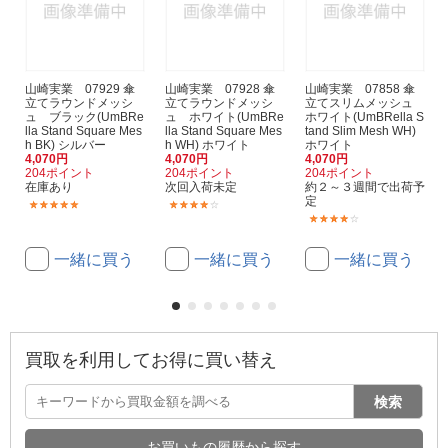
山崎実業 07929 傘
山崎実業 07928 傘
山崎実業 07858 傘
立てラウンドメッシ
立てラウンドメッシ
立てスリムメッシュ
ュ ブラック(UmBRe
ュ ホワイト(UmBRe
ホワイト(UmBRella S
lla Stand Square Mes
lla Stand Square Mes
tand Slim Mesh WH)
h BK) シルバー
h WH) ホワイト
ホワイト
4,070円
4,070円
4,070円
204ポイント
204ポイント
204ポイント
在庫あり
次回入荷未定
約２～３週間で出荷予
定
(1)
(1)
(1)
一緒に買う
一緒に買う
一緒に買う
買取を利用してお得に買い替え
検索
お買いもの履歴から探す