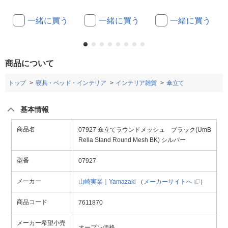
一緒に買う
一緒に買う
一緒に買う
商品について
トップ
寝具・ベッド・インテリア
インテリア雑貨
傘立て
基本情報
商品名
07927 傘立てラウンドメッシュ ブラック(UmB
Rella Stand Round Mesh BK) シルバー
型番
07927
メーカー
山崎実業｜Yamazaki
（
メーカーサイトへ
）
商品コード
7611870
メーカー希望小売
オープン価格