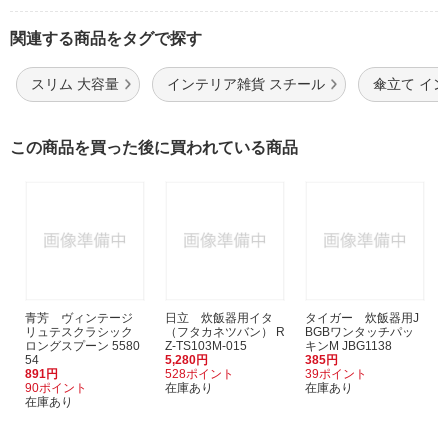
関連する商品をタグで探す
スリム 大容量
インテリア雑貨 スチール
傘立て イ
この商品を買った後に買われている商品
青芳 ヴィンテージ
日立 炊飯器用イタ
タイガー 炊飯器用J
リュテスクラシック
（フタカネツバン） R
BGBワンタッチパッ
ロングスプーン 5580
Z-TS103M-015
キンM JBG1138
54
5,280円
385円
891円
528ポイント
39ポイント
90ポイント
在庫あり
在庫あり
在庫あり