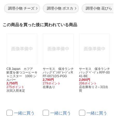
調理小物 チーズ
調理小物 ボスカ
調理小物 花びら
この商品を買った後に買われている商品
CB Japan カフア
サーモス 保冷ランチ
サーモス 保冷ランチ
鮮度を保つコーヒーキ
バッグ ﾋﾟﾝｸｸﾞﾚｰｼﾞｭ R
バッグ ﾍﾞｰｼﾞｭ RFF-00
ャニスター 1000 シ
FF-0071DS-PGG
41-BE
ルバー
2,790円
2,060円
2,750円
279ポイント
206ポイント
275ポイント
在庫あり
店在庫有り 2～3日出
次回入荷未定
荷
一緒に買う
一緒に買う
一緒に買う