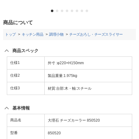
商品について
トップ
キッチン用品
調理小物
チーズおろし・チーズスライサー
商品スペック
仕様1
外寸 :φ220×H150mm
仕様2
製品重量:1.975kg
仕様3
材質:台部:木・軸:スチール
基本情報
商品名
大理石 チーズカーラー 850520
型番
850520