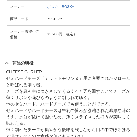
メーカー
ボスカ｜BOSKA
商品コード
7551372
メーカー希望小売
35,200円（税込）
価格
商品の特徴
CHEESE CURLER
セミハードチーズ「テットドモワンヌ」用に考案されたジロール
と呼ばれる削り機。
チーズを真ん中につきさしてくるくると刃を回すことでチーズが
薄くリボンや花びらのように削られてゆく。
他のセミハード、ハードチーズでも使うことができる。
セミハードやハードチーズは牛乳の旨みが凝縮された濃厚な味の
うえ、水分が抜けて固いため、薄くスライスしたほうが美味しく
味わえる。
薄く削れたチーズが爽やかな後味を残しながら口の中でほろほろ
と溶けてゆくのが食感が何とも言えない。